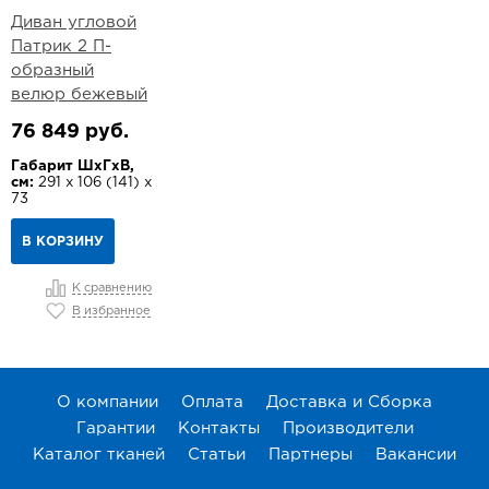
Диван угловой
Патрик 2 П-
образный
велюр бежевый
76 849 руб.
Габарит ШхГхВ,
см:
291 х 106 (141) х
73
В КОРЗИНУ
К сравнению
В избранное
О компании
Оплата
Доставка и Сборка
Гарантии
Контакты
Производители
Каталог тканей
Статьи
Партнеры
Вакансии