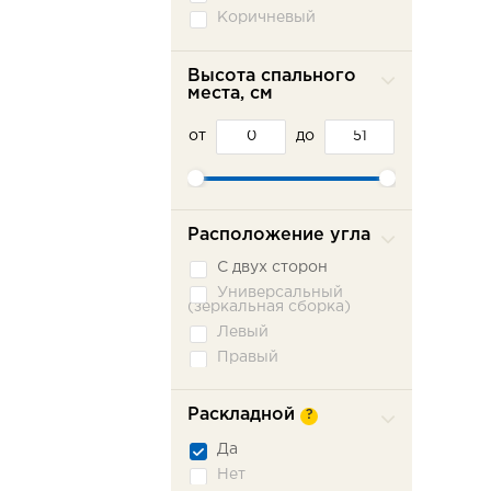
Коричневый
Красный
Оранжевый
Высота спального
места, см
Розовый
Серый
от
до
Синий
Фиолетовый
Черный
Расположение угла
С двух сторон
Универсальный
(зеркальная сборка)
Левый
Правый
Раскладной
?
Да
Нет