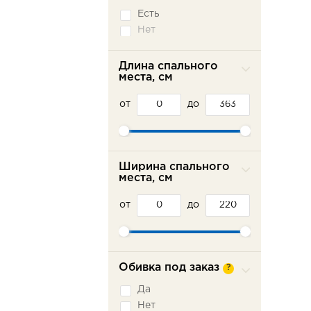
Седафлекс
Есть
Французская
раскладушка
Нет
Длина спального
места, см
от
до
Ширина спального
места, см
от
до
Обивка под заказ
?
Да
Нет