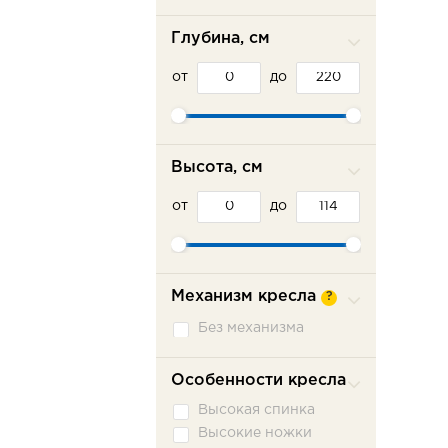
Глубина, см
от
до
Высота, см
от
до
Механизм кресла
?
Без механизма
Особенности кресла
Высокая спинка
Высокие ножки