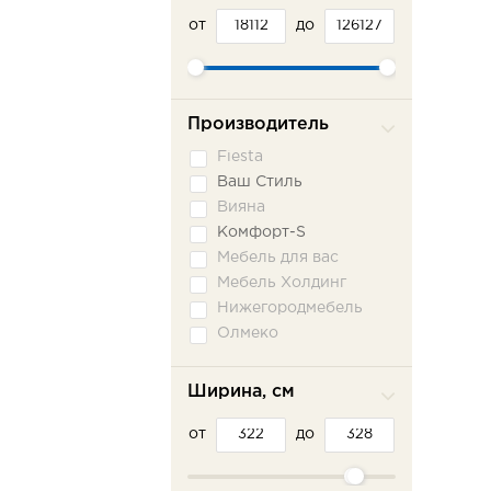
от
до
Производитель
Fiesta
Ваш Стиль
Вияна
Комфорт-S
Мебель для вас
Мебель Холдинг
Нижегородмебель
Олмеко
Пратекс
Сильва ММ
Ширина, см
Сола-М
от
Фламинго
до
Шарм-Дизайн
Эврика