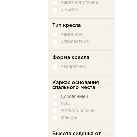
Каретная стяжка
С ушами
Тип кресла
Каминное
Стандартное
Форма кресла
Квадратное
Каркас основания
спального места
Деревянный
ЛДСП
Металлический
Фанера
Высота сиденья от