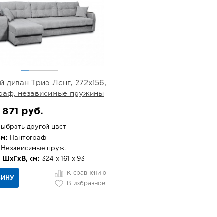
й диван Трио Лонг, 272х156,
раф, независимые пружины
 871 руб.
ыбрать другой цвет
м:
Пантограф
Независимые пруж.
 ШхГхВ, см:
324 х 161 х 93
К сравнению
ЗИНУ
В избранное