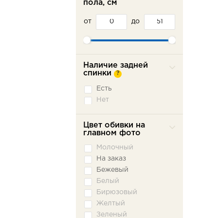
пола, см
от
до
Наличие задней
спинки
?
Есть
Нет
Цвет обивки на
главном фото
Молочный
На заказ
Бежевый
Белый
Бирюзовый
Желтый
Зеленый