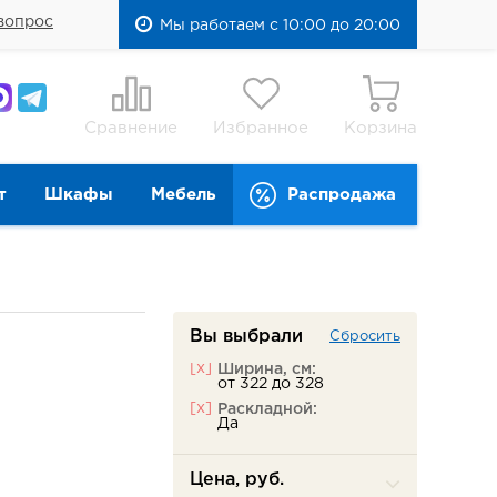
вопрос
Мы работаем с 10:00 до 20:00
Сравнение
Избранное
Корзина
т
Шкафы
Мебель
Распродажа
Вы выбрали
Сбросить
[x]
Ширина, см:
от 322 до 328
[x]
Раскладной:
Да
Цена, руб.