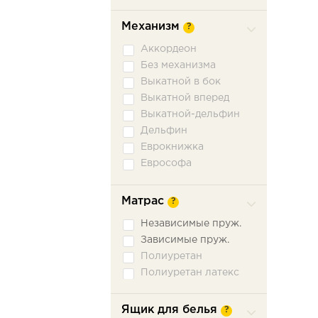
Механизм
?
Аккордеон
Без механизма
Выкатной в бок
Выкатной вперед
Выкатной-дельфин
Дельфин
Еврокнижка
Еврософа
Книжка
Книжка откатная
Матрас
?
Малютка
Независимые пруж.
Ножницы
Зависимые пруж.
Пантограф
Полиуретан
Подъемное сидение
Полиуретан латекс
Сабля
Трехсекционная
еврокнижка
Ящик для белья
?