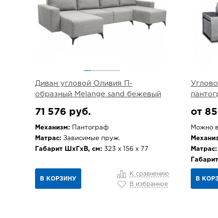
Диван угловой Оливия П-
Углово
образный Melange sand бежевый
пантог
71 576 руб.
от 85
Механизм:
Пантограф
Можно в
Матрас:
Зависимые пруж.
Механиз
Габарит ШхГхВ, см:
323 х 156 х 77
Матрас:
Габарит
К сравнению
В КОРЗИНУ
В КОР
В избранное