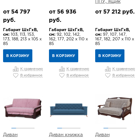
ППУ, ящик
от 54 797
от 56 936
от 57 212 руб.
руб.
руб.
Габарит ШхГхВ,
Габарит ШхГхВ,
Габарит ШхГхВ,
см:
103, 113, 153,
см:
92, 102, 142,
см:
97, 107, 147,
173, 188, 213 х 105 х
162, 177, 202 х 110 х
167, 182, 207 х 110 х
85
85
85
В КОРЗИНУ
В КОРЗИНУ
В КОРЗИНУ
К сравнению
К сравнению
К сравнению
В избранное
В избранное
В избранное
Диван
Диван книжка
Диван