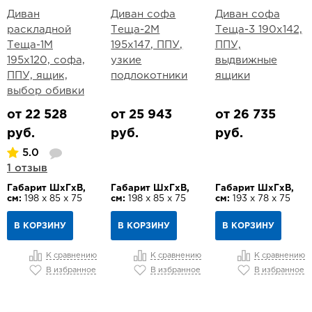
Диван
Диван софа
Диван софа
раскладной
Теща-2М
Теща-3 190х142,
Теща-1М
195х147, ППУ,
ППУ,
195х120, софа,
узкие
выдвижные
ППУ, ящик,
подлокотники
ящики
выбор обивки
от 22 528
от 25 943
от 26 735
руб.
руб.
руб.
5.0
1 отзыв
Габарит ШхГхВ,
Габарит ШхГхВ,
Габарит ШхГхВ,
см:
198 х 85 х 75
см:
198 х 85 х 75
см:
193 х 78 х 75
В КОРЗИНУ
В КОРЗИНУ
В КОРЗИНУ
К сравнению
К сравнению
К сравнению
В избранное
В избранное
В избранное