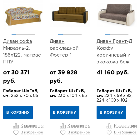
Диван софа
Диван
Диван Грант-Д
Мираэль-2,
раскладной
Корфу
186х122, матрас
Фостер-1
коричневый и
ППУ
экокожа беж
от 30 371
от 39 928
41 160 руб.
руб.
руб.
Габарит ШхГхВ,
Габарит ШхГхВ,
Габарит ШхГхВ,
см:
232 х 70 х 85
см:
230 х 104 х 85
см:
224 х 99 х 92,
224 х 109 х 102
В КОРЗИНУ
В КОРЗИНУ
В КОРЗИНУ
К сравнению
К сравнению
К сравнению
В избранное
В избранное
В избранное