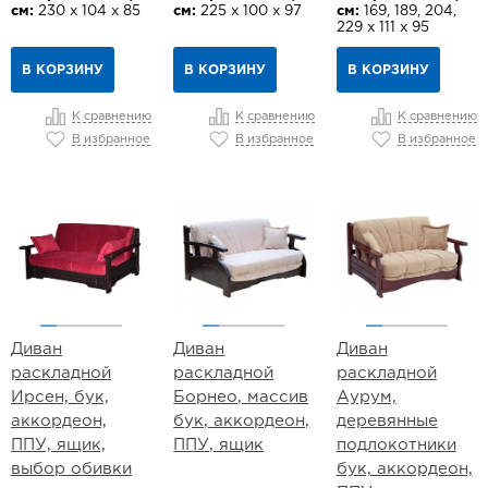
см:
230 х 104 х 85
см:
225 х 100 х 97
см:
169, 189, 204,
229 х 111 х 95
В КОРЗИНУ
В КОРЗИНУ
В КОРЗИНУ
К сравнению
К сравнению
К сравнению
В избранное
В избранное
В избранное
Диван
Диван
Диван
раскладной
раскладной
раскладной
Ирсен, бук,
Борнео, массив
Аурум,
аккордеон,
бук, аккордеон,
деревянные
ППУ, ящик,
ППУ, ящик
подлокотники
выбор обивки
бук, аккордеон,