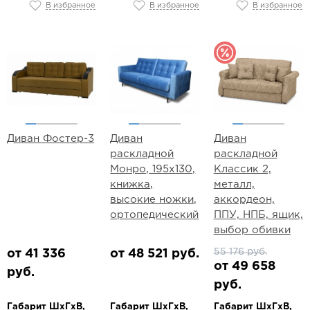
В избранное
В избранное
В избранное
Диван Фостер-3
Диван
Диван
раскладной
раскладной
Монро, 195х130,
Классик 2,
книжка,
металл,
высокие ножки,
аккордеон,
ортопедический
ППУ, НПБ, ящик,
выбор обивки
55 176 руб.
от 41 336
от 48 521 руб.
от 49 658
руб.
руб.
Габарит ШхГхВ,
Габарит ШхГхВ,
Габарит ШхГхВ,