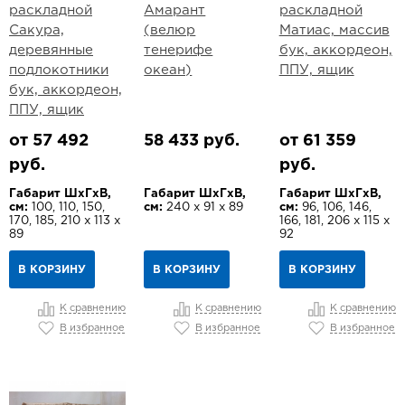
раскладной
Амарант
раскладной
Сакура,
(велюр
Матиас, массив
деревянные
тенерифе
бук, аккордеон,
подлокотники
океан)
ППУ, ящик
бук, аккордеон,
ППУ, ящик
от 57 492
58 433 руб.
от 61 359
руб.
руб.
Габарит ШхГхВ,
Габарит ШхГхВ,
Габарит ШхГхВ,
см:
100, 110, 150,
см:
240 х 91 х 89
см:
96, 106, 146,
170, 185, 210 х 113 х
166, 181, 206 х 115 х
89
92
В КОРЗИНУ
В КОРЗИНУ
В КОРЗИНУ
К сравнению
К сравнению
К сравнению
В избранное
В избранное
В избранное