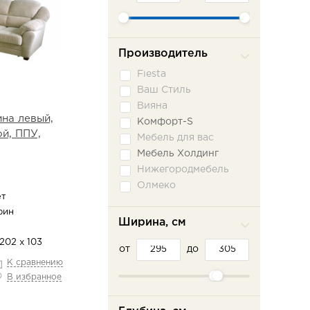
Производитель
Fiesta
Ваш Стиль
Вияна
на левый,
Комфорт-S
ой, ППУ,
Мебель для вас
Мебель Холдинг
Нижегородмебель
Олмеко
ет
Пратекс
фин
Сильва ММ
Ширина, см
Сола-М
202 х 103
от
Фламинго
до
К сравнению
Шарм-Дизайн
В избранное
Эврика