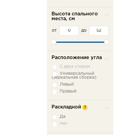
Красный
Оранжевый
Высота спального
места, см
Розовый
Серый
от
до
Синий
Фиолетовый
Черный
Расположение угла
С двух сторон
Универсальный
(зеркальная сборка)
Левый
Правый
Раскладной
?
Да
Нет