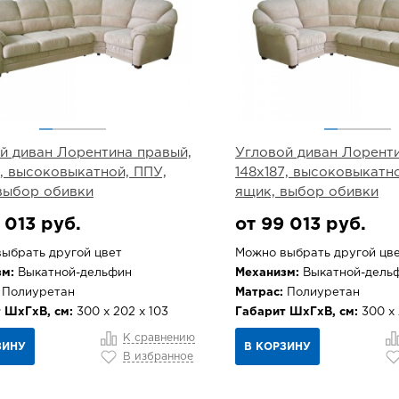
й диван Лорентина правый,
Угловой диван Лоренти
7, высоковыкатной, ППУ,
148х187, высоковыкатн
выбор обивки
ящик, выбор обивки
 013 руб.
от 99 013 руб.
ыбрать другой цвет
Можно выбрать другой цв
м:
Выкатной-дельфин
Механизм:
Выкатной-дель
Полиуретан
Матрас:
Полиуретан
 ШхГхВ, см:
300 х 202 х 103
Габарит ШхГхВ, см:
300 х 
К сравнению
ЗИНУ
В КОРЗИНУ
В избранное