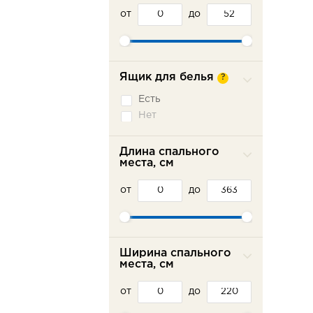
Сабля
от
до
Трехсекционная
еврокнижка
Седафлекс
Французская
раскладушка
Ящик для белья
?
Есть
Нет
Длина спального
места, см
от
до
Ширина спального
места, см
от
до