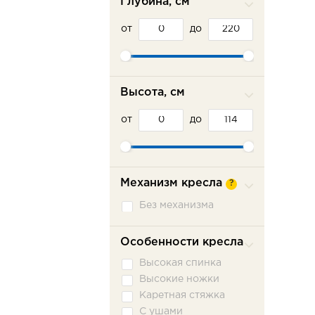
Глубина, см
от
до
Высота, см
от
до
Механизм кресла
?
Без механизма
Особенности кресла
Высокая спинка
Высокие ножки
Каретная стяжка
С ушами