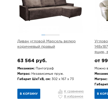
Диван угловой Марсель велюр
Углово
коричневый правый
148х18
ящик, 
63 564 руб.
от 99
Механизм:
Пантограф
Можно в
Матрас:
Независимые пруж.
Механиз
Габарит ШхГхВ, см:
302 х 167 х 73
Матрас:
Габарит
К сравнению
В КОРЗИНУ
В КОР
В избранное