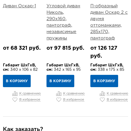
Диван Оскар-1
Угловой диван
П-образный
Николь,
диван Оскар 2 с
290х160,
двумя
пантограф,
оттоманками,
независимые
285х170,
пружины
пантограф
от 68 321 руб.
от 97 815 руб.
от 126 127
руб.
Габарит ШхГхВ,
Габарит ШхГхВ,
Габарит ШхГхВ,
см:
340 х 106 х 82
см:
342 х 165 х 95
см:
338 х 175 х 85
В КОРЗИНУ
В КОРЗИНУ
В КОРЗИНУ
К сравнению
К сравнению
К сравнению
В избранное
В избранное
В избранное
Как заказать?