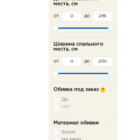
места, см
от
до
Ширина спального
места, см
от
до
Обивка под заказ
?
Да
Нет
Материал обивки
Букле
На заказ