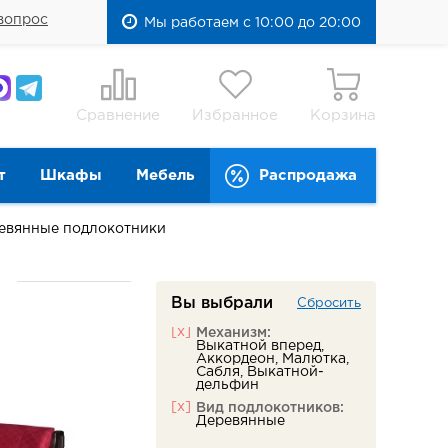
вопрос
Мы работаем с 10:00 до 20:00
Сравнение
Избранное
Корзина
т
Шкафы
Мебель
Распродажа
евянные подлокотники
Вы выбрали
Сбросить
[x]
Механизм:
Выкатной вперед,
Аккордеон, Малютка,
Сабля, Выкатной-
дельфин
[x]
Вид подлокотников:
Деревянные