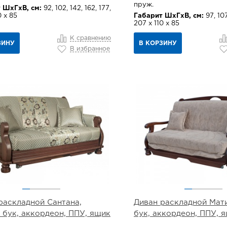
пруж.
 ШхГхВ, см:
92, 102, 142, 162, 177,
0 х 85
Габарит ШхГхВ, см:
97, 107
207 х 110 х 85
К сравнению
ЗИНУ
В КОРЗИНУ
В избранное
раскладной Сантана,
Диван раскладной Мати
 бук, аккордеон, ППУ, ящик
бук, аккордеон, ППУ, 