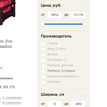
Цена, руб.
от
до
Производитель
н, бук,
Fiesta
 выбор
Ваш Стиль
Вияна
Комфорт-S
Мебель для вас
ет
Мебель Холдинг
Нижегородмебель
висимые
Олмеко
3, 153, 173,
Пратекс
Сильва ММ
Ширина, см
К сравнению
Сола-М
В избранное
от
Фламинго
до