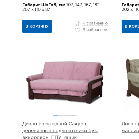
Габарит ШхГхВ, см:
107, 147, 167, 182,
Габарит
207 х 110 х 87
202 х 11
К сравнению
В КОРЗИНУ
В КОР
В избранное
Диван раскладной Сакура,
Диван 
деревянные подлокотники бук,
массив
аккордеон, ППУ, ящик