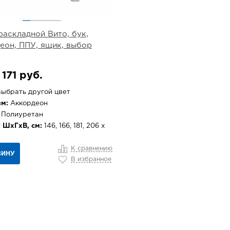
раскладной Вито, бук,
еон, ППУ, ящик, выбор
 171 руб.
ыбрать другой цвет
м:
Аккордеон
Полиуретан
 ШхГхВ, см:
146, 166, 181, 206 х
К сравнению
ЗИНУ
В избранное