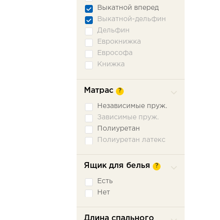
Выкатной вперед
Выкатной-дельфин
Дельфин
Еврокнижка
Еврософа
Книжка
Книжка откатная
Малютка
Матрас
?
Ножницы
Независимые пруж.
Пантограф
Зависимые пруж.
Подъемное сидение
Полиуретан
Сабля
Полиуретан латекс
Трехсекционная
еврокнижка
Седафлекс
Ящик для белья
?
Французская
раскладушка
Есть
Нет
Длина спального