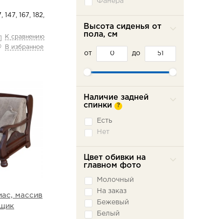
Фанера
, 147, 167, 182,
Высота сиденья от
пола, см
К сравнению
В избранное
от
до
Наличие задней
спинки
?
Есть
Нет
Цвет обивки на
главном фото
Молочный
На заказ
ас, массив
Бежевый
ящик
Белый