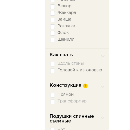
Велюр
Жаккард
Замша
Рогожка
Флок
Шенилл
Экокожа
Как спать
Вдоль стены
Головой к изголовью
Конструкция
?
Прямой
Трансформер
Подушки спинные
съемные
Нет