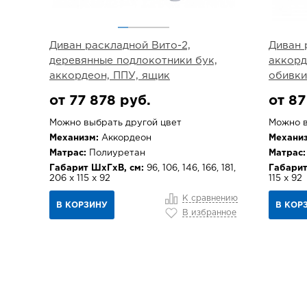
Диван раскладной Вито-2,
Диван 
деревянные подлокотники бук,
аккорд
аккордеон, ППУ, ящик
обивки
от 77 878 руб.
от 87
Можно выбрать другой цвет
Можно в
Механизм:
Аккордеон
Механиз
Матрас:
Полиуретан
Матрас:
Габарит ШхГхВ, см:
96, 106, 146, 166, 181,
Габарит
206 х 115 х 92
115 х 92
К сравнению
В КОРЗИНУ
В КОР
В избранное