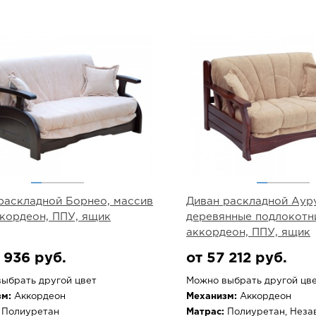
раскладной Борнео, массив
Диван раскладной Аур
ккордеон, ППУ, ящик
деревянные подлокотни
аккордеон, ППУ, ящик
 936 руб.
от 57 212 руб.
ыбрать другой цвет
Можно выбрать другой цв
м:
Аккордеон
Механизм:
Аккордеон
Полиуретан
Матрас:
Полиуретан, Неза