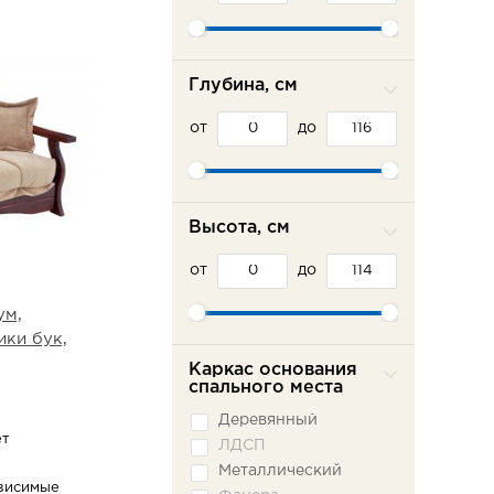
Шарм-Дизайн
Эврика
Глубина, см
от
до
Высота, см
от
до
ум,
ки бук,
Каркас основания
спального места
Деревянный
ет
ЛДСП
Металлический
висимые