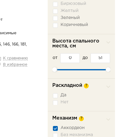
Бирюзовый
Желтый
Зеленый
ет
Коричневый
Красный
висимые
Оранжевый
Высота спального
, 146, 166, 181,
места, см
Розовый
Серый
от
до
К сравнению
Синий
В избранное
Фиолетовый
Черный
Раскладной
?
Да
Нет
Механизм
?
Аккордеон
Без механизма