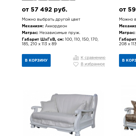
от 57 492 руб.
от 59
Можно выбрать другой цвет
Можно в
Механизм:
Аккордеон
Механиз
Матрас:
Независимые пруж.
Матрас:
Габарит ШхГхВ, см:
100, 110, 150, 170,
Габарит
185, 210 х 113 х 89
208 х 11
К сравнению
В КОРЗИНУ
В КОР
В избранное