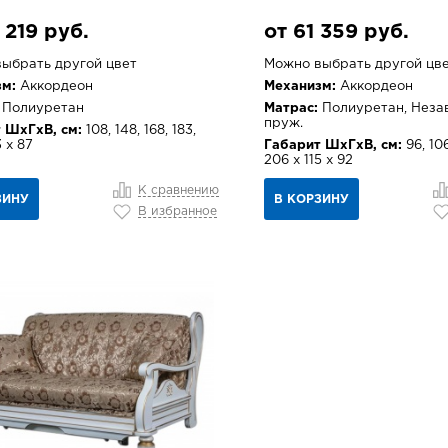
 219 руб.
от 61 359 руб.
ыбрать другой цвет
Можно выбрать другой цв
м:
Аккордеон
Механизм:
Аккордеон
Полиуретан
Матрас:
Полиуретан, Неза
пруж.
 ШхГхВ, см:
108, 148, 168, 183,
3 х 87
Габарит ШхГхВ, см:
96, 106
206 х 115 х 92
К сравнению
ЗИНУ
В КОРЗИНУ
В избранное