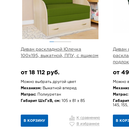
Диван раскладной Юлечка
Диван 
100х195, выкатной, ППУ, с ящиком
раскла
подлок
от 18 112 руб.
от 49
Можно выбрать другой цвет
Можно в
Механизм:
Выкатной вперед
Механиз
Матрас:
Полиуретан
Матрас:
Габарит ШхГхВ, см:
105 х 81 х 85
Габарит
145, 155,
К сравнению
В КОРЗИНУ
В КОР
В избранное