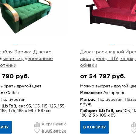
сабля Эврика-Д легко
Диван раскладной Ирсе
дывается, деревянные
аккордеон, ППУ, ящик,
отники
обивки
 790 руб.
от 54 797 руб.
ыбрать другой цвет
Можно выбрать другой цв
м:
Сабля
Механизм:
Аккордеон
Полиуретан
Матрас:
Полиуретан, Неза
пруж.
 ШхГхВ, см:
95, 105, 115, 125, 135,
 165, 175, 185 x 98 x 100 см
Габарит ШхГхВ, см:
103, 11
188, 213 х 105 х 85
К сравнению
ЗИНУ
В КОРЗИНУ
В избранное