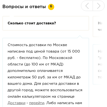
6
Вопросы и ответы
Сколько стоит доставка?
На с
чем 
Стоимость доставки по Москве
написана под ценой товара (от 15 000
На с
руб. - бесплатно). По Московской
"рек
области (до 100 км от МКАД)
мага
дополнительно оплачивается
скид
километраж 50 руб. за км от МКАД до
това
вашего дома. Для расчета доставки в
другой город, можете воспользоваться
онлайн калькулятором на странице
Доставки
-
перейти
. Либо написать нам