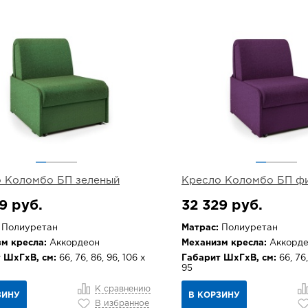
 Коломбо БП зеленый
Кресло Коломбо БП ф
9 руб.
32 329 руб.
Полиуретан
Матрас:
Полиуретан
м кресла:
Аккордеон
Механизм кресла:
Аккорде
 ШхГхВ, см:
66, 76, 86, 96, 106 х
Габарит ШхГхВ, см:
66, 76,
95
К сравнению
ЗИНУ
В КОРЗИНУ
В избранное