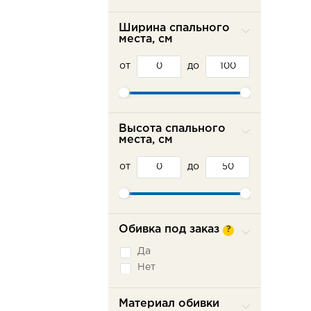
Ширина спального
места, см
от
до
Высота спального
места, см
от
до
Обивка под заказ
?
Да
Нет
Материал обивки