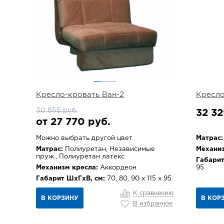
Кресло-кровать Ван-2
Кресл
30 855 руб.
32 32
от 27 770 руб.
Можно выбрать другой цвет
Матрас:
Матрас:
Полиуретан, Независимые
Механиз
пруж., Полиуретан латекс
Габарит
Механизм кресла:
Аккордеон
95
Габарит ШхГхВ, см:
70, 80, 90 х 115 х 95
К сравнению
В КОРЗИНУ
В КОР
В избранное