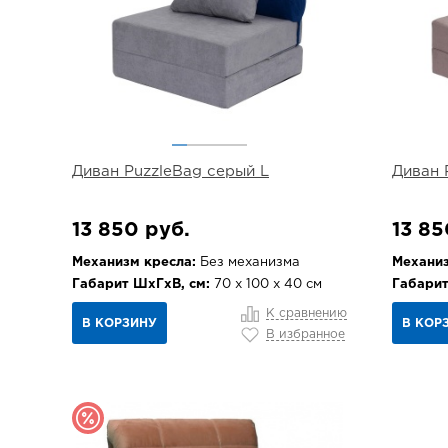
Диван PuzzleBag серый L
Диван 
13 850 руб.
13 85
Механизм кресла:
Без механизма
Механиз
Габарит ШхГхВ, см:
70 х 100 х 40 см
Габарит
К сравнению
В КОРЗИНУ
В КОР
В избранное