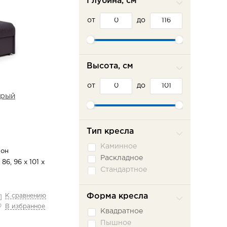
Глубина, см
от
до
Высота, см
от
до
ерый
Тип кресла
Каминное
он
Раскладное
 86, 96 х 101 х
Стандартное
Форма кресла
К сравнению
В избранное
Квадратное
Пышное