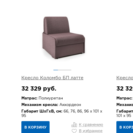
Кресло Коломбо БП латте
Кресло
32 329 руб.
32 32
Матрас:
Полиуретан
Матрас:
Механизм кресла:
Аккордеон
Механиз
Габарит ШхГхВ, см:
66, 76, 86, 96 х 101 х
Габарит
95
101 х 95
К сравнению
В КОРЗИНУ
В КОР
В избранное