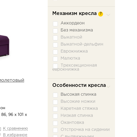
Механизм кресла
?
Аккордеон
Без механизма
Выкатной
Выкатной-дельфин
Еврокнижка
Малютка
Трехсекционная
еврокнижка
иолетовый
Особенности кресла
Высокая спинка
Высокие ножки
он
Каретная стяжка
 86, 96 х 101 х
Низкая спинка
Окантовка
К сравнению
Отстрочка на сидении
В избранное
С выдвижными