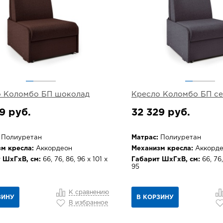
о Коломбо БП шоколад
Кресло Коломбо БП с
9 руб.
32 329 руб.
Полиуретан
Матрас:
Полиуретан
м кресла:
Аккордеон
Механизм кресла:
Аккорде
 ШхГхВ, см:
66, 76, 86, 96 х 101 х
Габарит ШхГхВ, см:
66, 76,
95
К сравнению
ЗИНУ
В КОРЗИНУ
В избранное