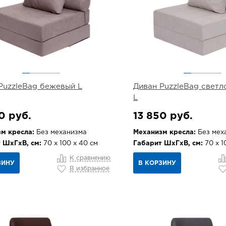
PuzzleBag бежевый L
Диван PuzzleBag свет
L
0 руб.
13 850 руб.
м кресла:
Без механизма
Механизм кресла:
Без мех
 ШхГхВ, см:
70 х 100 х 40 см
Габарит ШхГхВ, см:
70 х 1
К сравнению
ЗИНУ
В КОРЗИНУ
В избранное