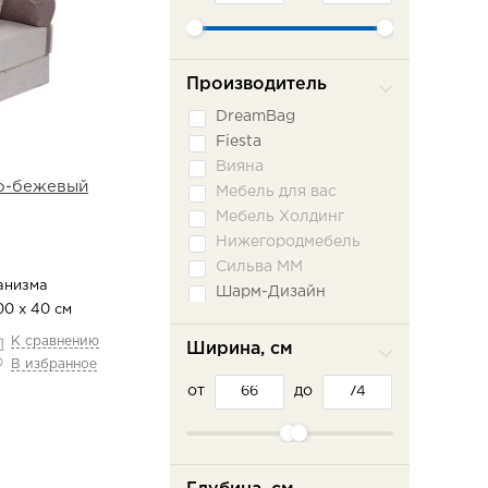
Производитель
DreamBag
Fiesta
Вияна
ло-бежевый
Мебель для вас
Мебель Холдинг
Нижегородмебель
Сильва ММ
анизма
Шарм-Дизайн
00 х 40 см
К сравнению
Ширина, см
В избранное
от
до