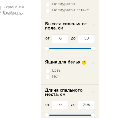
Полиуретан
К сравнению
Полиуретан латекс
В избранное
Высота сиденья от
пола, см
от
до
Ящик для белья
?
Есть
Нет
Длина спального
места, см
от
до