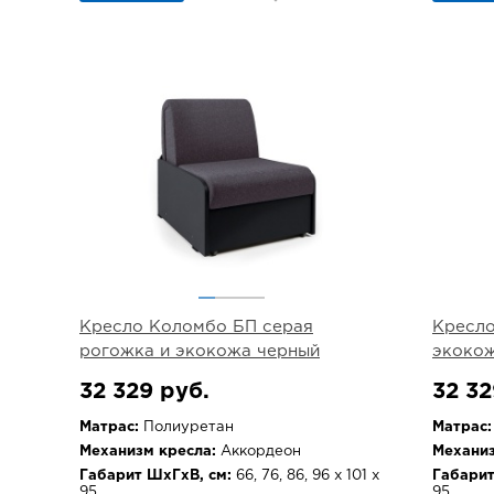
Кресло Коломбо БП серая
Кресло
рогожка и экокожа черный
экоко
32 329 руб.
32 32
Матрас:
Полиуретан
Матрас:
Механизм кресла:
Аккордеон
Механиз
Габарит ШхГхВ, см:
66, 76, 86, 96 х 101 х
Габарит
95
95