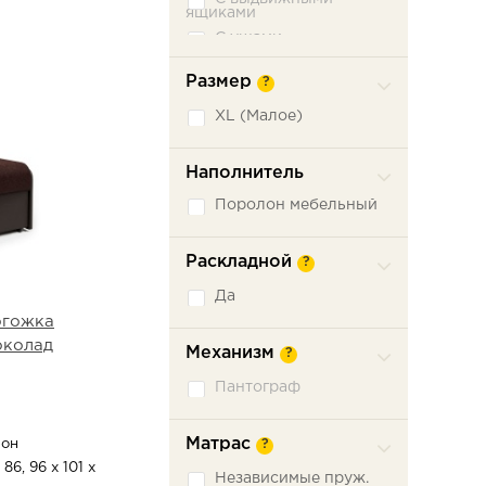
ящиками
С ушами
Съемный чехол
Размер
?
XL (Малое)
Наполнитель
Поролон мебельный
Раскладной
?
Да
огожка
околад
Механизм
?
Пантограф
Матрас
он
?
 86, 96 х 101 х
Независимые пруж.