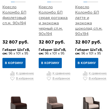
Кресло
Кресло
Кресло
Коломбо БП
Коломбо БП
Коломбо БП
фиолетовый
серая рогожка
латте и
сп.м. 90х194
и экокожа
экокожа
черный сп.м.
шоколад сп.м.
90х194
90х194
32 807 руб.
32 807 руб.
32 807 руб.
Габарит ШхГхВ,
Габарит ШхГхВ,
Габарит ШхГхВ,
см:
96 х 101 х 95
см:
96 х 101 х 95
см:
96 х 101 х 95
В КОРЗИНУ
В КОРЗИНУ
В КОРЗИНУ
К сравнению
К сравнению
К сравнению
В избранное
В избранное
В избранное