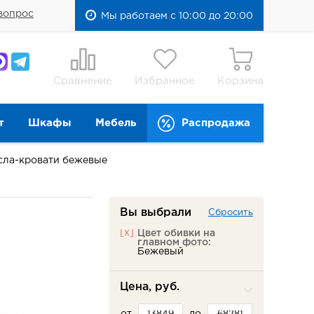
вопрос
Мы работаем с 10:00 до 20:00
Сравнение
Избранное
Корзина
т
Шкафы
Мебель
Распродажа
сла-кровати бежевые
Вы выбрали
Сбросить
[x]
Цвет обивки на
главном фото:
Бежевый
Цена, руб.