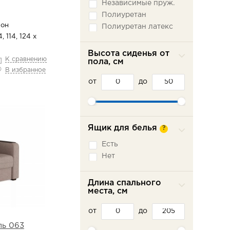
Независимые пруж.
Полиуретан
он
Полиуретан латекс
, 114, 124 х
Высота сиденья от
К сравнению
пола, см
В избранное
от
до
Ящик для белья
?
Есть
Нет
Длина спального
места, см
от
до
ль 063