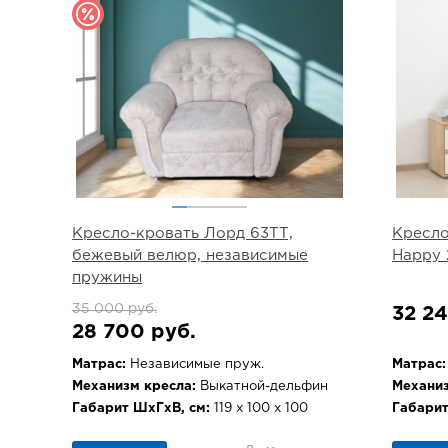
Кресло-кровать Лорд 63ТТ,
Кресло
бежевый велюр, независимые
Happy 
пружины
35 000 руб.
32 24
28 700 руб.
Матрас:
Независимые пруж.
Матрас:
Механизм кресла:
Выкатной-дельфин
Механиз
Габарит ШхГхВ, см:
119 х 100 х 100
Габарит