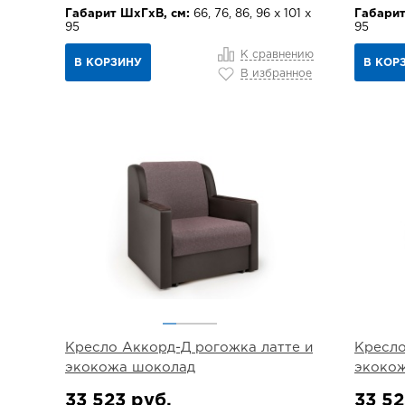
Габарит ШхГхВ, см:
66, 76, 86, 96 х 101 х
Габарит
95
95
К сравнению
В КОРЗИНУ
В КОР
В избранное
Кресло Аккорд-Д рогожка латте и
Кресло
экокожа шоколад
экоко
33 523 руб.
33 52