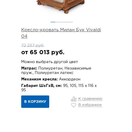
Кресло-кровать Милан Бук Vivaldi
04
72 237 руб.
от 65 013 руб.
Можно выбрать другой цвет
Матрас:
Полиуретан, Независимые
пруж., Полиуретан латекс
Механизм кресла:
Аккордеон
Габарит ШхГхВ, см:
95, 105, 115 х 116 х
95
К сравнению
В КОРЗИНУ
В избранное