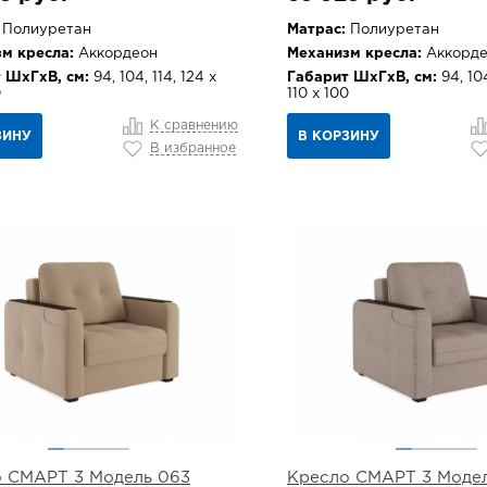
Полиуретан
Матрас:
Полиуретан
м кресла:
Аккордеон
Механизм кресла:
Аккорде
 ШхГхВ, см:
94, 104, 114, 124 х
Габарит ШхГхВ, см:
94, 104
0
110 х 100
К сравнению
ЗИНУ
В КОРЗИНУ
В избранное
 СМАРТ 3 Модель 063
Кресло СМАРТ 3 Моде