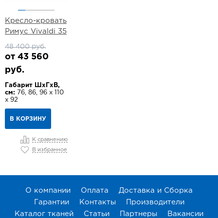
Кресло-кровать
Римус Vivaldi 35
48 400 руб.
от 43 560
руб.
Габарит ШхГхВ,
см:
76, 86, 96 х 110
х 92
В КОРЗИНУ
К сравнению
В избранное
О компании
Оплата
Доставка и Сборка
Гарантии
Контакты
Производители
Каталог тканей
Статьи
Партнеры
Вакансии