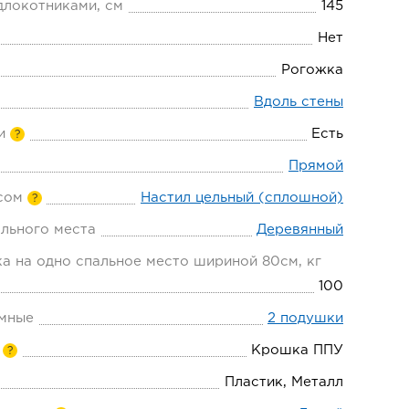
длокотниками, см
145
Нет
Рогожка
Вдоль стены
и
Есть
?
Прямой
сом
Настил цельный (сплошной)
?
льного места
Деревянный
а на одно спальное место шириной 80см, кг
100
мные
2 подушки
Крошка ППУ
?
Пластик, Металл