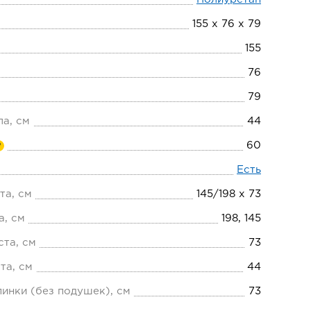
155 х 76 х 79
155
76
79
ла, см
44
60
?
Есть
та, см
145/198 х 73
а, см
198, 145
та, см
73
та, см
44
пинки (без подушек), см
73