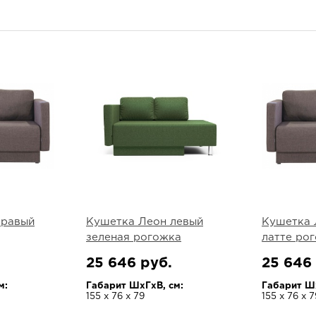
правый
Кушетка Леон левый
Кушетка 
зеленая рогожка
латте ро
25 646 руб.
25 646
м:
Габарит ШхГхВ, см:
Габарит Шх
155 х 76 х 79
155 х 76 х 7