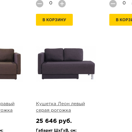
В КОРЗИНУ
В КОРЗ
правый
Кушетка Леон левый
гожка
серая рогожка
25 646 руб.
м:
Габарит ШхГхВ, см: