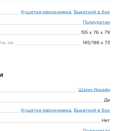
Кушетка-еврокнижка
,
Выкатной в бок
Полиуретан
155 х 76 х 79
та, см
145/198 х 73
и
Шарм-Дизайн
Да
Кушетка-еврокнижка
,
Выкатной в бок
Нет
Полиуретан