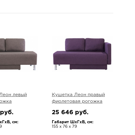
Леон левый
Кушетка Леон правый
гожка
фиолетовая рогожка
 руб.
25 646 руб.
ГхВ, см:
Габарит ШхГхВ, см:
9
155 х 76 х 79