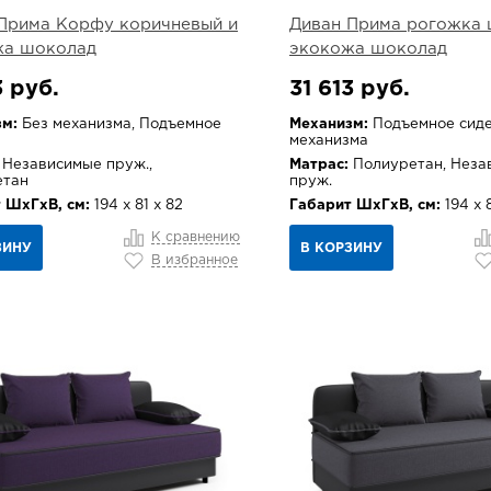
Прима Корфу коричневый и
Диван Прима рогожка 
жа шоколад
экокожа шоколад
3 руб.
31 613 руб.
м:
Без механизма, Подъемное
Механизм:
Подъемное сиде
механизма
Независимые пруж.,
Матрас:
Полиуретан, Неза
етан
пруж.
 ШхГхВ, см:
194 х 81 х 82
Габарит ШхГхВ, см:
194 х 8
К сравнению
ЗИНУ
В КОРЗИНУ
В избранное