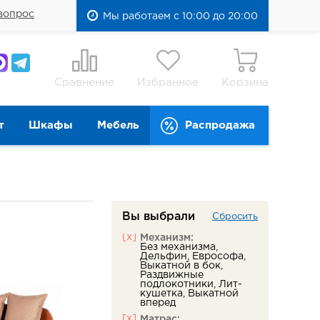
вопрос
Мы работаем с 10:00 до 20:00
Сравнение
Избранное
Корзина
т
Шкафы
Мебель
Распродажа
Вы выбрали
Сбросить
[x]
Механизм:
Без механизма,
Дельфин, Еврософа,
Выкатной в бок,
Раздвижные
подлокотники, Лит-
кушетка, Выкатной
вперед
[x]
Матрас: