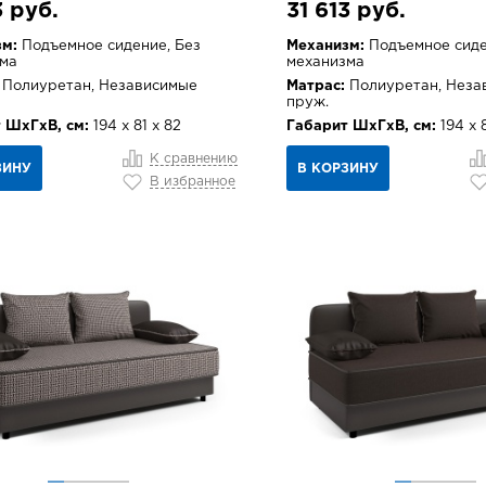
3 руб.
31 613 руб.
м:
Подъемное сидение, Без
Механизм:
Подъемное сиде
ма
механизма
Полиуретан, Независимые
Матрас:
Полиуретан, Неза
пруж.
 ШхГхВ, см:
194 х 81 х 82
Габарит ШхГхВ, см:
194 х 8
К сравнению
ЗИНУ
В КОРЗИНУ
В избранное