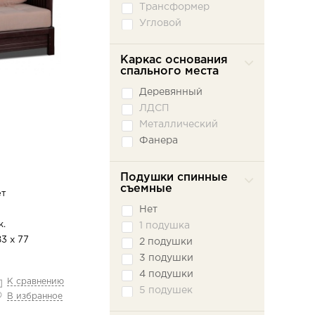
Трансформер
Угловой
Каркас основания
спального места
Деревянный
ЛДСП
Металлический
Фанера
Подушки спинные
съемные
ет
Нет
.
1 подушка
83 х 77
2 подушки
3 подушки
4 подушки
К сравнению
5 подушек
В избранное