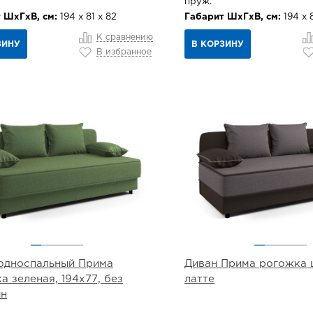
пруж.
 ШхГхВ, см:
194 х 81 х 82
Габарит ШхГхВ, см:
194 х 8
К сравнению
ЗИНУ
В КОРЗИНУ
В избранное
односпальный Прима
Диван Прима рогожка 
а зеленая, 194х77, без
латте
ин