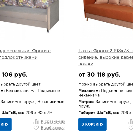
односпальная Фроги с
Тахта Фроги-2 198х73,
подлокотниками
сидение, высокие дере
ножки
 106 руб.
от 30 118 руб.
ыбрать другой цвет
Можно выбрать другой цв
м:
Без механизма, Подъемное
Механизм:
Подъемное сиде
механизма
Зависимые пруж., Независимые
Матрас:
Зависимые пруж.,
пруж.
 ШхГхВ, см:
206 х 90 х 79
Габарит ШхГхВ, см:
206 х 
К сравнению
ЗИНУ
В КОРЗИНУ
В избранное