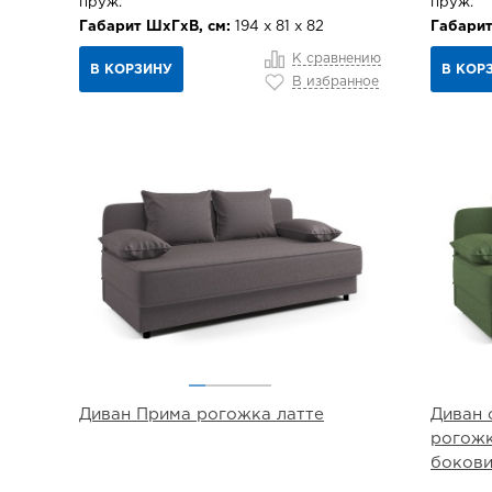
пруж.
пруж.
Габарит ШхГхВ, см:
194 х 81 х 82
Габарит
К сравнению
В КОРЗИНУ
В КОР
В избранное
Диван Прима рогожка латте
Диван 
рогожк
боков