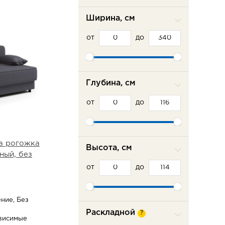
Пратекс
Сильва ММ
Ширина, см
Сола-М
от
Фламинго
до
Шарм-Дизайн
Эврика
Глубина, см
от
до
а рогожка
Высота, см
ный, без
от
до
ние, Без
Раскладной
?
висимые