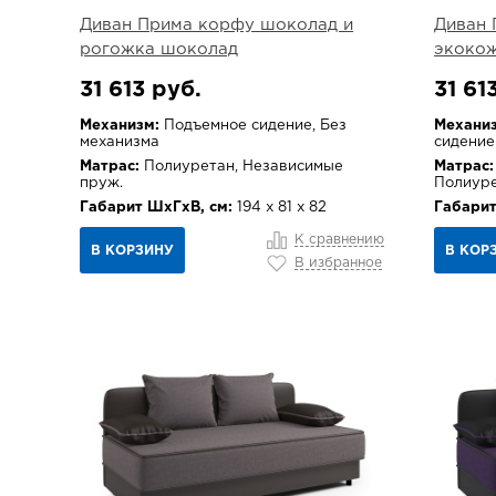
Диван Прима корфу шоколад и
Диван 
рогожка шоколад
экоко
31 613 руб.
31 61
Механизм:
Подъемное сидение, Без
Механиз
механизма
сидение
Матрас:
Полиуретан, Независимые
Матрас:
пруж.
Полиур
Габарит ШхГхВ, см:
194 х 81 х 82
Габарит
К сравнению
В КОРЗИНУ
В КОР
В избранное