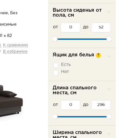
Подъемное сидение
Высота сиденья от
Раздвижные
ние, Без
подлокотники
пола, см
Сабля
висимые
от
до
Трехсекционная
еврокнижка
1 х 82
Седафлекс
К сравнению
Французская
раскладушка
В избранное
Ящик для белья
?
Есть
Нет
Длина спального
места, см
от
до
Ширина спального
места, см