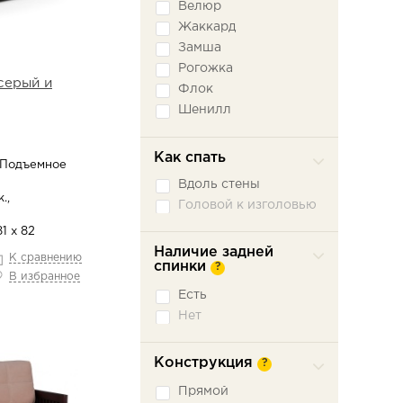
Велюр
Жаккард
Замша
Рогожка
серый и
Флок
Шенилл
Экокожа
Как спать
 Подъемное
Вдоль стены
.,
Головой к изголовью
1 х 82
Наличие задней
К сравнению
спинки
?
В избранное
Есть
Нет
Конструкция
?
Прямой