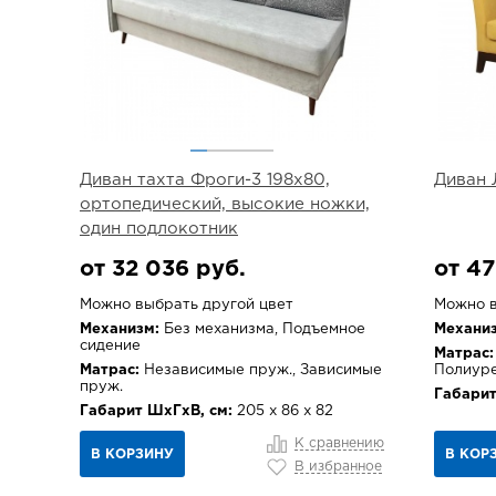
Диван тахта Фроги-3 198х80,
Диван
ортопедический, высокие ножки,
один подлокотник
от 32 036 руб.
от 47
Можно выбрать другой цвет
Можно в
Механизм:
Без механизма, Подъемное
Механиз
сидение
Матрас:
Матрас:
Независимые пруж., Зависимые
Полиур
пруж.
Габарит
Габарит ШхГхВ, см:
205 х 86 х 82
К сравнению
В КОРЗИНУ
В КОР
В избранное