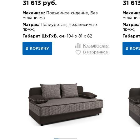
31 613 руб.
31 61
Механизм:
Подъемное сидение, Без
Механиз
механизма
механиз
Матрас:
Полиуретан, Независимые
Матрас:
пруж.
пруж.
Габарит ШхГхВ, см:
194 х 81 х 82
Габарит
К сравнению
В КОРЗИНУ
В КОР
В избранное