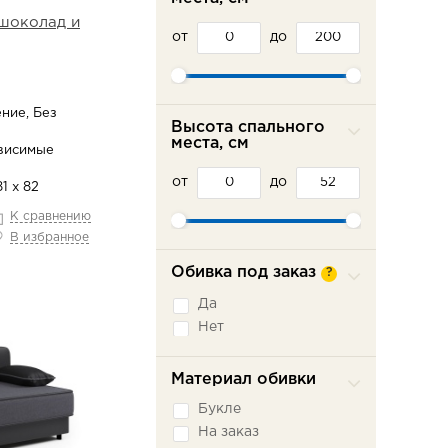
шоколад и
от
до
ние, Без
Высота спального
места, см
висимые
от
до
1 х 82
К сравнению
В избранное
Обивка под заказ
?
Да
Нет
Материал обивки
Букле
На заказ