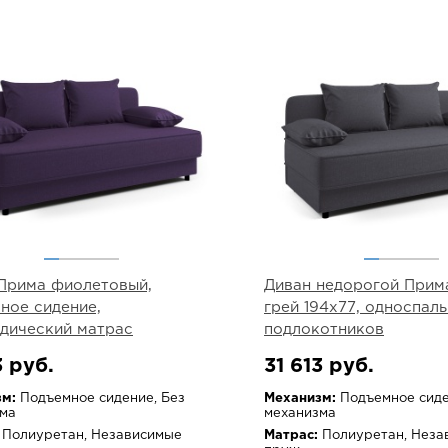
Прима фиолетовый,
Диван недорогой Прим
ное сидение,
грей 194х77, односпаль
дический матрас
подлокотников
3 руб.
31 613 руб.
м:
Подъемное сидение, Без
Механизм:
Подъемное сиде
ма
механизма
Полиуретан, Независимые
Матрас:
Полиуретан, Неза