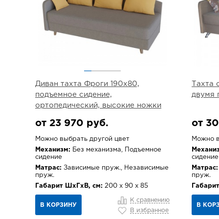
Диван тахта Фроги 190х80,
Тахта 
подъемное сидение,
двумя 
ортопедический, высокие ножки
от 23 970 руб.
от 30
Можно выбрать другой цвет
Можно в
Механизм:
Без механизма, Подъемное
Механиз
сидение
сидение
Матрас:
Зависимые пруж., Независимые
Матрас:
пруж.
пруж.
Габарит ШхГхВ, см:
200 х 90 х 85
Габарит
К сравнению
В КОРЗИНУ
В КОР
В избранное