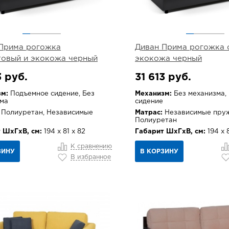
Прима рогожка
Диван Прима рогожка 
овый и экокожа черный
экокожа черный
3 руб.
31 613 руб.
м:
Подъемное сидение, Без
Механизм:
Без механизма,
ма
сидение
Полиуретан, Независимые
Матрас:
Независимые пруж
Полиуретан
 ШхГхВ, см:
194 х 81 х 82
Габарит ШхГхВ, см:
194 х 8
К сравнению
ЗИНУ
В КОРЗИНУ
В избранное