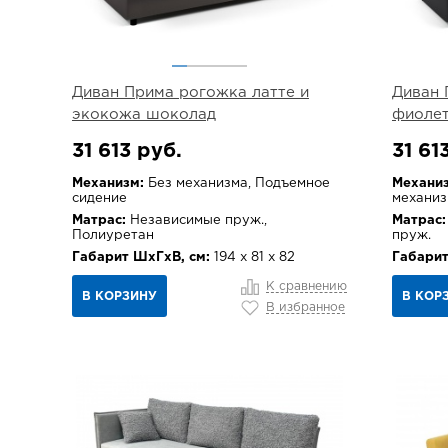
Диван Прима рогожка латте и
Диван 
экокожа шоколад
фиолет
31 613 руб.
31 61
Механизм:
Без механизма, Подъемное
Механиз
сидение
механиз
Матрас:
Независимые пруж.,
Матрас:
Полиуретан
пруж.
Габарит ШхГхВ, см:
194 х 81 х 82
Габарит
К сравнению
В КОРЗИНУ
В КОР
В избранное