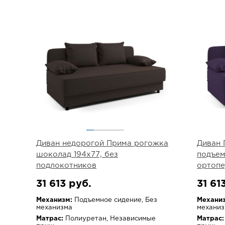
Диван недорогой Прима рогожка
Диван 
шоколад 194х77, без
подъем
подлокотников
ортопе
31 613 руб.
31 61
Механизм:
Подъемное сидение, Без
Механиз
механизма
механиз
Матрас:
Полиуретан, Независимые
Матрас: