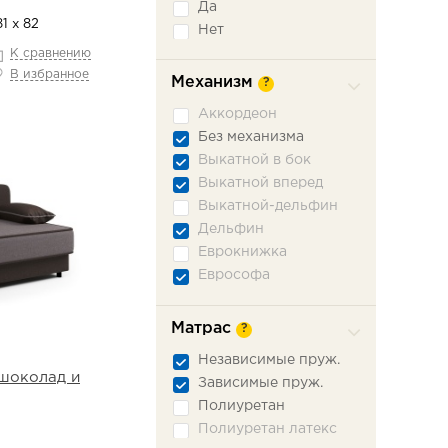
Да
1 х 82
Нет
К сравнению
В избранное
Механизм
?
Аккордеон
Без механизма
Выкатной в бок
Выкатной вперед
Выкатной-дельфин
Дельфин
Еврокнижка
Еврософа
Книжка
Книжка откатная
Матрас
?
Кушетка-еврокнижка
Независимые пруж.
Лит-кушетка
шоколад и
Зависимые пруж.
Малютка
Полиуретан
Ножницы
Полиуретан латекс
Пантограф