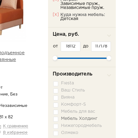
Зависимые пруж.,
Независимые пруж.
[x]
Куда нужна мебель:
Детская
Цена, руб.
от
до
 подъемное
вянные
Производитель
Fiesta
ет
Ваш Стиль
ние, Без
Вияна
Комфорт-S
 Независимые
Мебель для вас
81 х 82
Мебель Холдинг
Нижегородмебель
К сравнению
Олмеко
В избранное