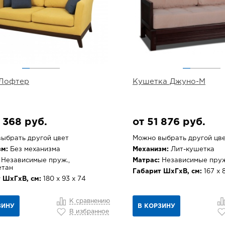
 Лофтер
Кушетка Джуно-М
 368 руб.
от 51 876 руб.
ыбрать другой цвет
Можно выбрать другой цв
м:
Без механизма
Механизм:
Лит-кушетка
Независимые пруж.,
Матрас:
Независимые пруж
етан
Габарит ШхГхВ, см:
167 х 
 ШхГхВ, см:
180 х 93 х 74
К сравнению
ЗИНУ
В КОРЗИНУ
В избранное