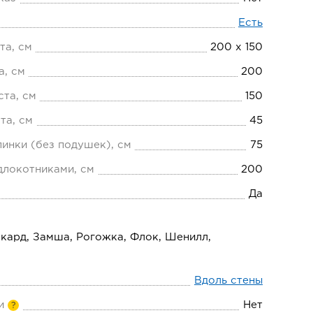
Есть
та, см
200 х 150
а, см
200
та, см
150
та, см
45
пинки (без подушек), см
75
длокотниками, см
200
Да
ккард, Замша, Рогожка, Флок, Шенилл,
Вдоль стены
и
Нет
?