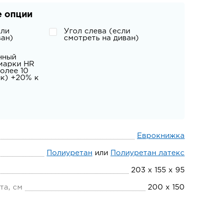
 опции
сли
Угол слева (если
ван)
смотреть на диван)
нный
марки HR
олее 10
ик) +20% к
Еврокнижка
Полиуретан
или
Полиуретан латекс
203 х 155 х 95
та, см
200 х 150