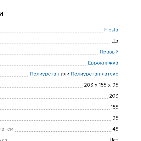
и
Fiesta
Да
Правый
Еврокнижка
Полиуретан
или
Полиуретан латекс
203 х 155 х 95
203
155
95
ла, см
45
каз
Нет