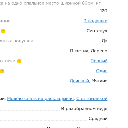
а на одно спальное место шириной 80см, кг
120
мные
3 подушки
Синтепух
?
инных подушек
Да
Пластик, Дерево
отника
Правый
?
Один
?
Длинный
, Мягкие
ии,
Можно спать не раскладывая
,
С оттоманкой
В разобранном виде
Средний