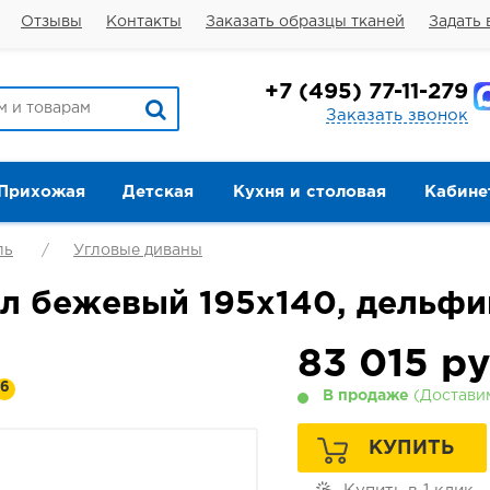
Отзывы
Контакты
Заказать образцы тканей
Задать 
+7
(495) 77-11-279
Заказать звонок
Прихожая
Детская
Кухня и столовая
Кабине
ль
Угловые диваны
л бежевый 195х140, дельфи
83 015
ру
6
В продаже
(Доставим
КУПИТЬ