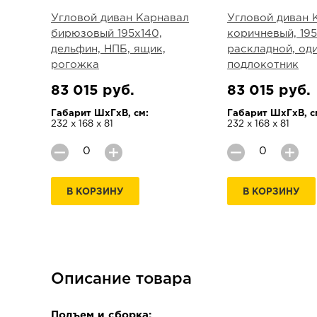
Угловой диван Карнавал
Угловой диван 
бирюзовый 195х140,
коричневый, 195
дельфин, НПБ, ящик,
раскладной, од
рогожка
подлокотник
83 015 руб.
83 015 руб.
Габарит ШхГхВ, см:
Габарит ШхГхВ, с
232 х 168 х 81
232 х 168 х 81
В КОРЗИНУ
В КОРЗИНУ
Описание товара
Подъем и сборка: