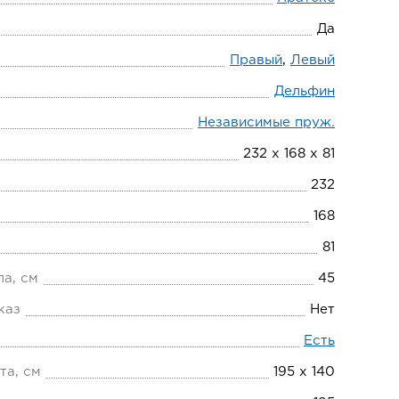
Да
Правый
,
Левый
Дельфин
Независимые пруж.
232 х 168 х 81
232
168
81
ла, см
45
каз
Нет
Есть
та, см
195 х 140