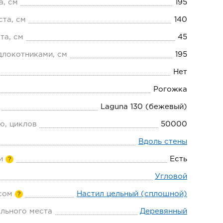
а, см
195
та, см
140
та, см
45
длокотниками, см
195
Нет
Рогожка
Laguna 130 (бежевый)
ю, циклов
50000
Вдоль стены
и
Есть
?
Угловой
сом
Настил цельный (сплошной)
?
льного места
Деревянный