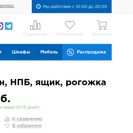
вопрос
Мы работаем с 10:00 до 20:00
Сравнение
Избранное
Корзина
т
Шкафы
Мебель
Распродажа
н, НПБ, ящик, рогожка
б.
 через 10-15 дней)
К сравнению
В избранное