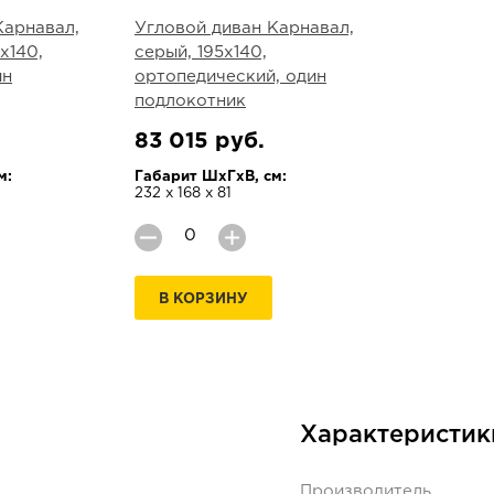
Карнавал,
Угловой диван Карнавал,
х140,
серый, 195х140,
ин
ортопедический, один
подлокотник
83 015 руб.
м:
Габарит ШхГхВ, см:
232 х 168 х 81
В КОРЗИНУ
Характеристик
Производитель