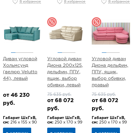
В избранное
В избранное
В избранное
Диван угловой
Угловой диван
Угловой диван
Хольмсунд
Диона 200х125,
Диона дельфин,
(велюр Velutto
дельфин, ППУ,
ППУ, ящик,
44), левый
ящик, выбор
выбор обивки,
обивки, левый
правый
75 635 руб.
75 635 руб.
от 46 230
от 68 072
от 68 072
руб.
руб.
руб.
Габарит ШхГхВ,
Габарит ШхГхВ,
Габарит ШхГхВ,
см:
216 х 155 х 90
см:
250 х 170 х 99
см:
250 х 170 х 99