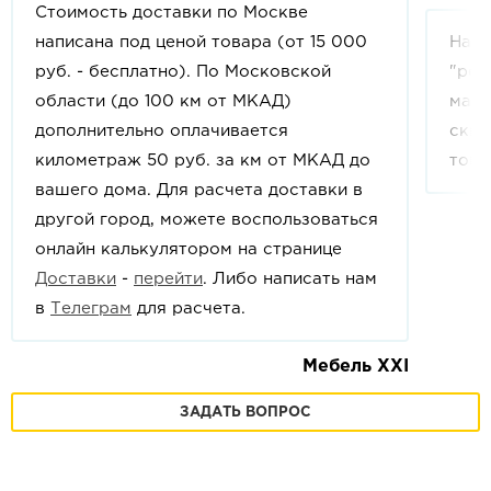
Стоимость доставки по Москве
написана под ценой товара (от 15 000
На с
руб. - бесплатно). По Московской
"рек
области (до 100 км от МКАД)
мага
дополнительно оплачивается
скид
километраж 50 руб. за км от МКАД до
това
вашего дома. Для расчета доставки в
другой город, можете воспользоваться
онлайн калькулятором на странице
Доставки
-
перейти
. Либо написать нам
в
Телеграм
для расчета.
Мебель XXI
ЗАДАТЬ ВОПРОС