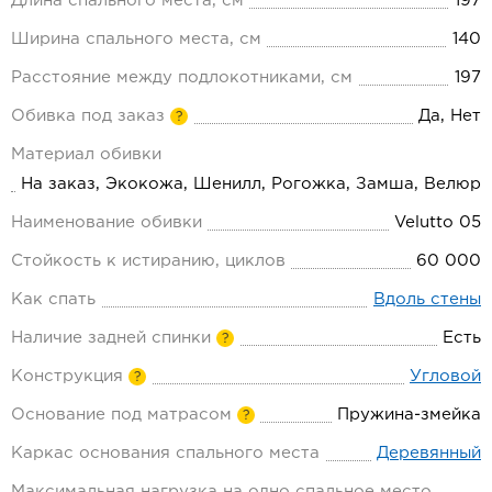
Длина спального места, см
197
Ширина спального места, см
140
Расстояние между подлокотниками, см
197
Обивка под заказ
Да, Нет
?
Материал обивки
На заказ, Экокожа, Шенилл, Рогожка, Замша, Велюр
Наименование обивки
Velutto 05
Стойкость к истиранию, циклов
60 000
Как спать
Вдоль стены
Наличие задней спинки
Есть
?
Конструкция
Угловой
?
Основание под матрасом
Пружина-змейка
?
Каркас основания спального места
Деревянный
Максимальная нагрузка на одно спальное место