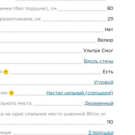
пинки (без подушек), см
80
длокотниками, см
211
Нет
Велюр
Ультра Смог
Вдоль стены
и
Есть
?
Угловой
сом
Настил цельный (сплошной)
?
льного места
Деревянный
а на одно спальное место шириной 80см, кг
110
мные
3 подушки