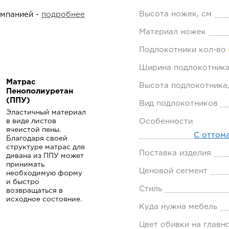
Высота ножек, см
омпанией -
подробнее
Материал ножек
Подлокотники кол-во
Ширина подлокотника
Матрас
Высота подлокотника,
Пенополиуретан
(ППУ)
Вид подлокотников
Эластичный материал
в виде листов
Особенности
ячеистой пены.
С оттом
Благодаря своей
структуре матрас для
Поставка изделия
дивана из ППУ может
принимать
Ценовой сегмент
необходимую форму
и быстро
Стиль
возвращаться в
исходное состояние.
Куда нужна мебель
Цвет обивки на главн