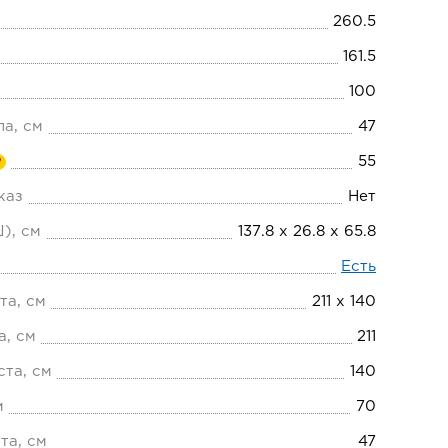
260.5
161.5
100
ла, см
47
55
?
каз
Нет
), см
137.8 х 26.8 х 65.8
Есть
та, см
211 х 140
а, см
211
та, см
140
м
70
та, см
47