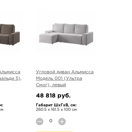
Альмисса
Угловой диван Альмисса
альди 5),
Модель 001 (Ультра
Смог), левый
48 818 руб.
м:
Габарит ШхГхВ, см:
см
260.5 х 161.5 х 100 см