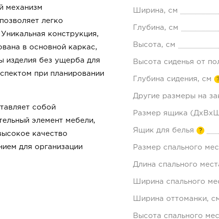
й механизм
Ширина, см
 позволяет легко
Глубина, см
 Уникальная конструкция,
Высота, см
ована в основной каркас,
ы изделия без ущерба для
Высота сиденья от по
аспектом при планировании
Глубина сидения, см
Другие размеры на за
ставляет собой
Размер ящика (ДхВхШ
тельный элемент мебели,
Ящик для белья
?
высокое качество
нием для организации
Размер спального мес
Длина спального мест
Ширина спального мес
Ширина оттоманки, с
Высота спального мес