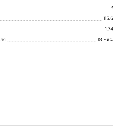
3
115.6
1.74
еля
18 мес.