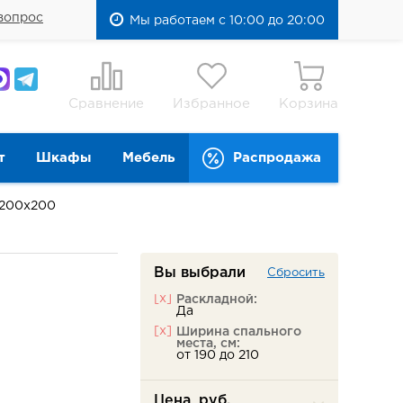
вопрос
Мы работаем с 10:00 до 20:00
Сравнение
Избранное
Корзина
т
Шкафы
Мебель
Распродажа
200х200
Вы выбрали
Сбросить
[x]
Раскладной:
Да
[x]
Ширина спального
места, см:
от 190 до 210
Цена, руб.