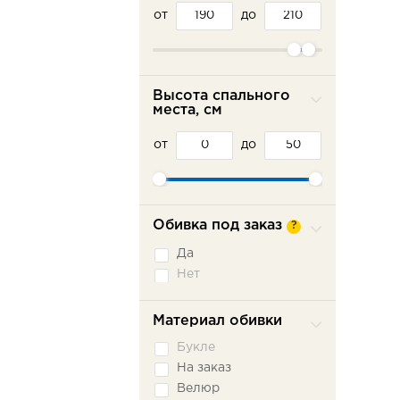
от
до
Высота спального
места, см
от
до
Обивка под заказ
?
Да
Нет
Материал обивки
Букле
На заказ
Велюр