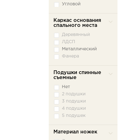
Угловой
Каркас основания
спального места
Деревянный
ЛДСП
Металлический
Фанера
Подушки спинные
съемные
Нет
2 подушки
3 подушки
4 подушки
5 подушек
Материал ножек