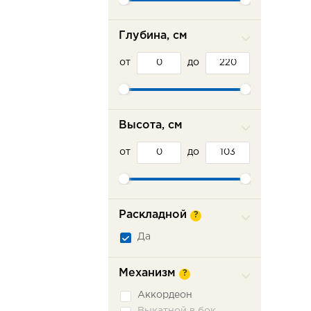
Глубина, см
от
до
Высота, см
от
до
Раскладной
?
Да
Механизм
?
Аккордеон