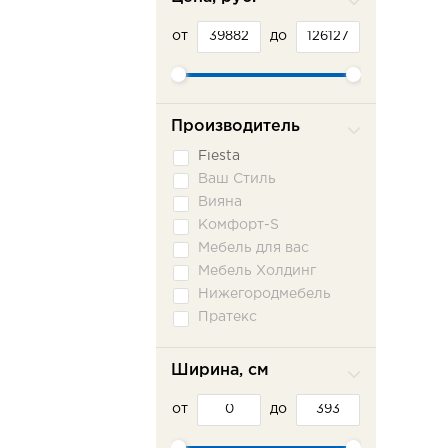
от
до
Производитель
Fiesta
Ваш Стиль
Вияна
Комфорт-S
Мебель для вас
Мебель Холдинг
Нижегородмебель
Пратекс
Сильва ММ
Фламинго
Ширина, см
Шарм-Дизайн
от
до