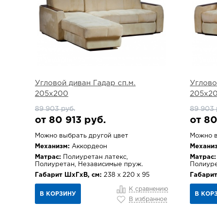
Угловой диван Гадар сп.м.
Углово
205х200
205х2
89 903 руб.
89 903 
от 80 913 руб.
от 80
Можно выбрать другой цвет
Можно в
Механизм:
Аккордеон
Механиз
Матрас:
Полиуретан латекс,
Матрас:
Полиуретан, Независимые пруж.
Полиуре
Габарит ШхГхВ, см:
238 х 220 х 95
Габарит
К сравнению
В КОРЗИНУ
В КОР
В избранное