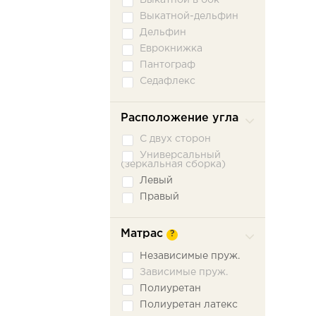
Выкатной в бок
Выкатной-дельфин
Дельфин
Еврокнижка
Пантограф
Седафлекс
Расположение угла
С двух сторон
Универсальный
(зеркальная сборка)
Левый
Правый
Матрас
?
Независимые пруж.
Зависимые пруж.
Полиуретан
Полиуретан латекс