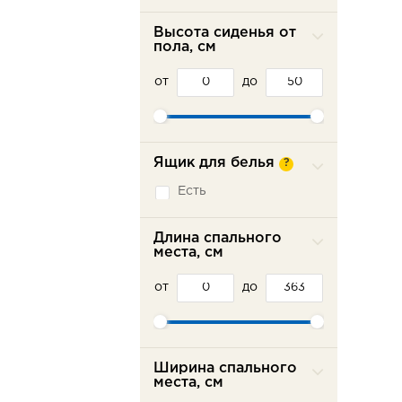
Высота сиденья от
пола, см
от
до
Ящик для белья
?
Есть
Длина спального
места, см
от
до
Ширина спального
места, см