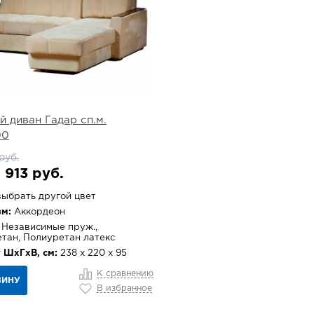
й диван Гадар сп.м.
00
руб.
 913 руб.
ыбрать другой цвет
м:
Аккордеон
Независимые пруж.,
тан, Полиуретан латекс
 ШхГхВ, см:
238 х 220 х 95
К сравнению
ЗИНУ
В избранное