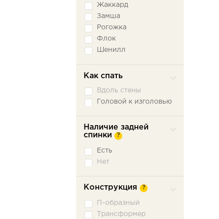
Жаккард
Замша
Рогожка
Флок
Шенилл
Экокожа
Как спать
Вдоль стены
Головой к изголовью
Наличие задней
спинки
?
Есть
Нет
Конструкция
?
П-образный
Трансформер