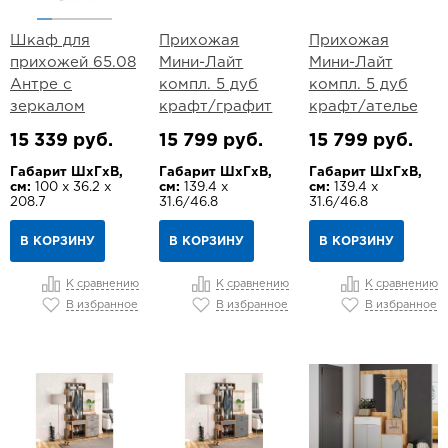
Шкаф для
Прихожая
Прихожая
прихожей 65.08
Мини-Лайт
Мини-Лайт
Антре с
компл. 5 дуб
компл. 5 дуб
зеркалом
крафт/графит
крафт/ателье
15 339 руб.
15 799 руб.
15 799 руб.
Габарит ШхГхВ,
Габарит ШхГхВ,
Габарит ШхГхВ,
см:
100 х 36.2 х
см:
139.4 х
см:
139.4 х
208.7
31.6/46.8
31.6/46.8
В КОРЗИНУ
В КОРЗИНУ
В КОРЗИНУ
К сравнению
К сравнению
К сравнению
В избранное
В избранное
В избранное