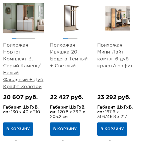
Прихожая
Прихожая
Прихожая
Нортон
Ивушка 20,
Мини-Лайт
Комплект 3,
Бодега Темный
компл. 6 дуб
Серый Камень/
+ Светлый
крафт/графит
Белый
Фасадный + Дуб
Крафт Золотой
20 607 руб.
22 427 руб.
23 292 руб.
Габарит ШхГхВ,
Габарит ШхГхВ,
Габарит ШхГхВ,
см:
130 х 40 х 210
см:
120.8 х 36.2 х
см:
197.6 х
205.2 см
31.6/46.8 х 217
В КОРЗИНУ
В КОРЗИНУ
В КОРЗИНУ