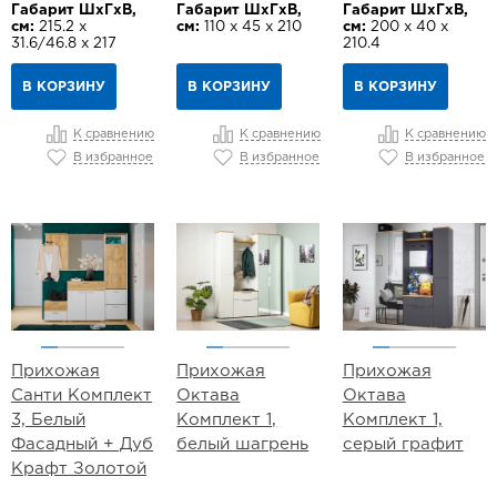
Габарит ШхГхВ,
Габарит ШхГхВ,
Габарит ШхГхВ,
см:
215.2 х
см:
110 х 45 х 210
см:
200 х 40 х
31.6/46.8 х 217
210.4
В КОРЗИНУ
В КОРЗИНУ
В КОРЗИНУ
К сравнению
К сравнению
К сравнению
В избранное
В избранное
В избранное
Прихожая
Прихожая
Прихожая
Санти Комплект
Октава
Октава
3, Белый
Комплект 1,
Комплект 1,
Фасадный + Дуб
белый шагрень
серый графит
Крафт Золотой