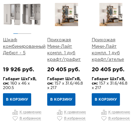
Шкаф
Прихожая
Прихожая
комбинированный
Мини-Лайт
Мини-Лайт
Дебют - 5
компл. 1 дуб
компл. 1 дуб
крафт/графит
крафт/ателье
19 926 руб.
20 405 руб.
20 405 руб.
Габарит ШхГхВ,
Габарит ШхГхВ,
Габарит ШхГхВ,
см:
160 х 46 х
см:
157 х 31.6/46.8
см:
157 х 31.6/46.8
200.5
х 217
х 217
В КОРЗИНУ
В КОРЗИНУ
В КОРЗИНУ
К сравнению
К сравнению
К сравнению
В избранное
В избранное
В избранное