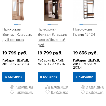
Прихожая
Прихожая
Прихожая
Вентал Классик
Вентал Классик
Гранд 15.124
дуб сонома
венге/беленый
дуб
19 799 руб.
19 799 руб.
19 836 руб.
Габарит ШхГхВ,
Габарит ШхГхВ,
Габарит ШхГхВ,
см:
120 х 37 х 214
см:
120 х 37 х 214
см:
116 х 38.6 х
203.4
В КОРЗИНУ
В КОРЗИНУ
В КОРЗИНУ
К сравнению
К сравнению
К сравнению
В избранное
В избранное
В избранное