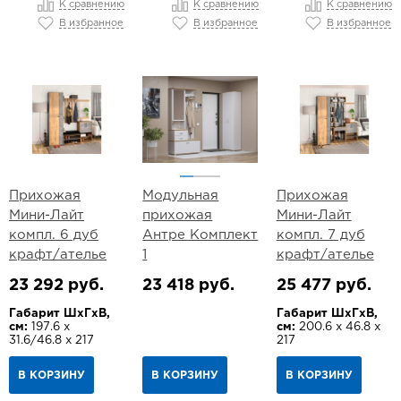
К сравнению
К сравнению
К сравнению
В избранное
В избранное
В избранное
Прихожая
Модульная
Прихожая
Мини-Лайт
прихожая
Мини-Лайт
компл. 6 дуб
Антре Комплект
компл. 7 дуб
крафт/ателье
1
крафт/ателье
23 292 руб.
23 418 руб.
25 477 руб.
Габарит ШхГхВ,
Габарит ШхГхВ,
см:
197.6 х
см:
200.6 х 46.8 х
31.6/46.8 х 217
217
В КОРЗИНУ
В КОРЗИНУ
В КОРЗИНУ