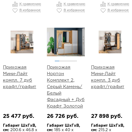
К сравнению
К сравнению
К сравнению
В избранное
В избранное
В избранное
Прихожая
Прихожая
Прихожая
Мини-Лайт
Нортон
Мини-Лайт
компл. 7 дуб
Комплект 2,
компл. 3 дуб
крафт/графит
Серый Камень/
крафт/графит
Белый
Фасадный + Дуб
Крафт Золотой
25 477 руб.
26 726 руб.
27 898 руб.
Габарит ШхГхВ,
Габарит ШхГхВ,
Габарит ШхГхВ,
см:
200.6 х 46.8 х
см:
185 х 40 х
см:
215.2 х