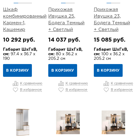
Шкаф
Прихожая
Прихожая
комбинированный
Ивушка 25,
Ивушка 23,
Кармен-1,
Бодега Темный
Бодега Темный
Кашемир
+ Светлый
+ Светлый
10 292 руб.
14 037 руб.
15 085 руб.
Габарит ШхГхВ,
Габарит ШхГхВ,
Габарит ШхГхВ,
см:
97.4 х 36.7 х
см:
80 х 36.2 х
см:
100 х 36.2 х
190
205.2 см
205.2 см
В КОРЗИНУ
В КОРЗИНУ
В КОРЗИНУ
К сравнению
К сравнению
К сравнению
В избранное
В избранное
В избранное