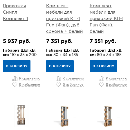
Прихожая
Комплект
Комплект
Симпл
мебели для
мебели для
Комплект 1
прихожей КП-1
прихожей КП-1
Fun (Фан), дуб
Fun (Фан),
сонома + белый
белый
5 937 руб.
7 351 руб.
7 351 руб.
Габарит ШхГхВ,
Габарит ШхГхВ,
Габарит ШхГхВ,
см:
110 х 35 х 200
см:
80 х 34 х 185
см:
80 х 34 х 185
В КОРЗИНУ
В КОРЗИНУ
В КОРЗИНУ
К сравнению
К сравнению
К сравнению
В избранное
В избранное
В избранное