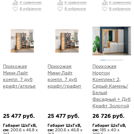
К сравнению
К сравнению
К сравнению
В избранное
В избранное
В избранное
Прихожая
Прихожая
Прихожая
Мини-Лайт
Мини-Лайт
Нортон
компл. 7 дуб
компл. 7 дуб
Комплект 2,
крафт/ателье
крафт/графит
Серый Камень/
Белый
Фасадный + Дуб
Крафт Золотой
25 477 руб.
25 477 руб.
26 726 руб.
Габарит ШхГхВ,
Габарит ШхГхВ,
Габарит ШхГхВ,
см:
200.6 х 46.8 х
см:
200.6 х 46.8 х
см:
185 х 40 х