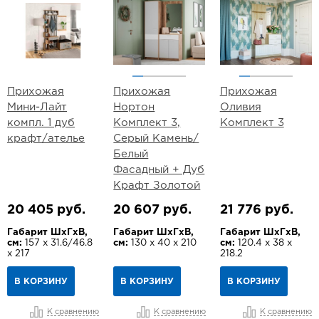
Прихожая
Прихожая
Прихожая
Мини-Лайт
Нортон
Оливия
компл. 1 дуб
Комплект 3,
Комплект 3
крафт/ателье
Серый Камень/
Белый
Фасадный + Дуб
Крафт Золотой
20 405 руб.
20 607 руб.
21 776 руб.
Габарит ШхГхВ,
Габарит ШхГхВ,
Габарит ШхГхВ,
см:
157 х 31.6/46.8
см:
130 х 40 х 210
см:
120.4 х 38 х
х 217
218.2
В КОРЗИНУ
В КОРЗИНУ
В КОРЗИНУ
К сравнению
К сравнению
К сравнению