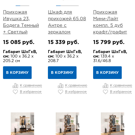
Прихожая
Шкаф для
Прихожая
Ивушка 23,
прихожей 65.08
Мини-Лайт
Бодега Темный
Антре с
компл. 5 дуб
+ Светлый
зеркалом
крафт/графит
15 085 руб.
15 339 руб.
15 799 руб.
Габарит ШхГхВ,
Габарит ШхГхВ,
Габарит ШхГхВ,
см:
100 х 36.2 х
см:
100 х 36.2 х
см:
139.4 х
205.2 см
208.7
31.6/46.8
В КОРЗИНУ
В КОРЗИНУ
В КОРЗИНУ
К сравнению
К сравнению
К сравнению
В избранное
В избранное
В избранное