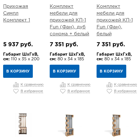
Прихожая
Комплект
Комплект
Симпл
мебели для
мебели для
Комплект 1
прихожей КП-1
прихожей КП-1
Fun (Фан), дуб
Fun (Фан),
сонома + белый
белый
5 937 руб.
7 351 руб.
7 351 руб.
Габарит ШхГхВ,
Габарит ШхГхВ,
Габарит ШхГхВ,
см:
110 х 35 х 200
см:
80 х 34 х 185
см:
80 х 34 х 185
В КОРЗИНУ
В КОРЗИНУ
В КОРЗИНУ
К сравнению
К сравнению
К сравнению
В избранное
В избранное
В избранное