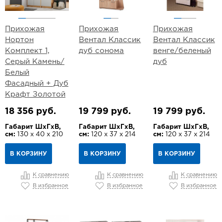
Прихожая
Прихожая
Прихожая
Нортон
Вентал Классик
Вентал Классик
Комплект 1,
дуб сонома
венге/беленый
Серый Камень/
дуб
Белый
Фасадный + Дуб
Крафт Золотой
18 356 руб.
19 799 руб.
19 799 руб.
Габарит ШхГхВ,
Габарит ШхГхВ,
Габарит ШхГхВ,
см:
130 х 40 х 210
см:
120 х 37 х 214
см:
120 х 37 х 214
В КОРЗИНУ
В КОРЗИНУ
В КОРЗИНУ
К сравнению
К сравнению
К сравнению
В избранное
В избранное
В избранное