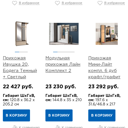
В избранное
В избранное
В избранное
Прихожая
Модульная
Прихожая
Ивушка 20,
прихожая Лайн
Мини-Лайт
Бодега Темный
Комплект 2
компл. 6 дуб
+ Светлый
крафт/графит
22 427 руб.
23 230 руб.
23 292 руб.
Габарит ШхГхВ,
Габарит ШхГхВ,
Габарит ШхГхВ,
см:
120.8 х 36.2 х
см:
144.8 х 35 х 210
см:
197.6 х
205.2 см
31.6/46.8 х 217
В КОРЗИНУ
В КОРЗИНУ
В КОРЗИНУ
К сравнению
К сравнению
К сравнению