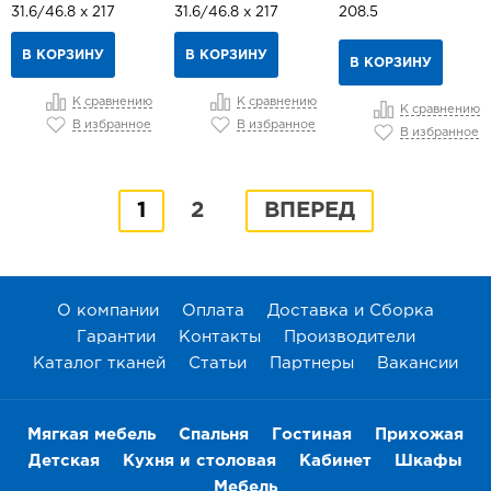
31.6/46.8 х 217
31.6/46.8 х 217
208.5
В КОРЗИНУ
В КОРЗИНУ
В КОРЗИНУ
К сравнению
К сравнению
К сравнению
В избранное
В избранное
В избранное
1
2
ВПЕРЕД
О компании
Оплата
Доставка и Сборка
Гарантии
Контакты
Производители
Каталог тканей
Статьи
Партнеры
Вакансии
Мягкая мебель
Спальня
Гостиная
Прихожая
Детская
Кухня и столовая
Кабинет
Шкафы
Мебель