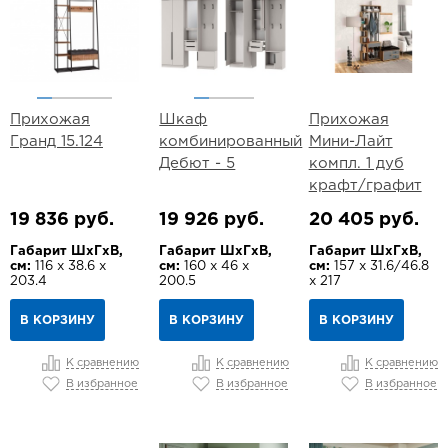
Прихожая
Шкаф
Прихожая
Гранд 15.124
комбинированный
Мини-Лайт
Дебют - 5
компл. 1 дуб
крафт/графит
19 836 руб.
19 926 руб.
20 405 руб.
Габарит ШхГхВ,
Габарит ШхГхВ,
Габарит ШхГхВ,
см:
116 х 38.6 х
см:
160 х 46 х
см:
157 х 31.6/46.8
203.4
200.5
х 217
В КОРЗИНУ
В КОРЗИНУ
В КОРЗИНУ
К сравнению
К сравнению
К сравнению
В избранное
В избранное
В избранное