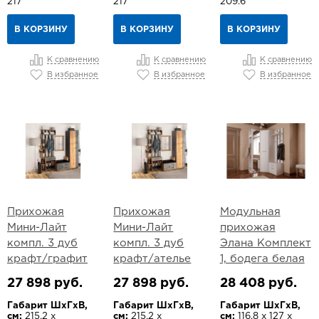
217
217
209.6
В КОРЗИНУ
В КОРЗИНУ
В КОРЗИНУ
К сравнению
К сравнению
К сравнению
В избранное
В избранное
В избранное
Прихожая
Прихожая
Модульная
Мини-Лайт
Мини-Лайт
прихожая
компл. 3 дуб
компл. 3 дуб
Элана Комплект
крафт/графит
крафт/ателье
1, бодега белая
27 898 руб.
27 898 руб.
28 408 руб.
Габарит ШхГхВ,
Габарит ШхГхВ,
Габарит ШхГхВ,
см:
215.2 х
см:
215.2 х
см:
116.8 х 127 х