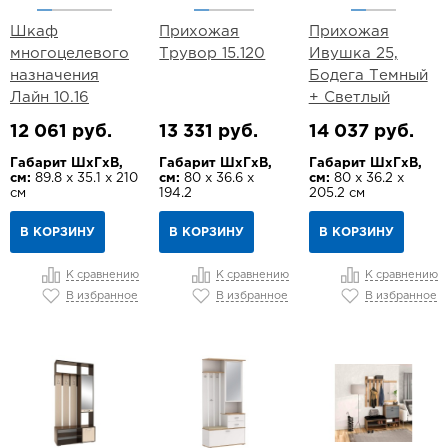
Шкаф
Прихожая
Прихожая
многоцелевого
Трувор 15.120
Ивушка 25,
назначения
Бодега Темный
Лайн 10.16
+ Светлый
12 061 руб.
13 331 руб.
14 037 руб.
Габарит ШхГхВ,
Габарит ШхГхВ,
Габарит ШхГхВ,
см:
89.8 х 35.1 х 210
см:
80 х 36.6 х
см:
80 х 36.2 х
см
194.2
205.2 см
В КОРЗИНУ
В КОРЗИНУ
В КОРЗИНУ
К сравнению
К сравнению
К сравнению
В избранное
В избранное
В избранное