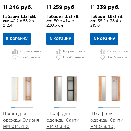
11 246 руб.
11 259 руб.
11 339 руб.
Габарит ШхГхВ,
Габарит ШхГхВ,
Габарит ШхГхВ,
см:
40.2 х 58.2 х
см:
50 х 41.4 х
см:
55.2 х 38.4 х
212.4
220.3 см
219.8
В КОРЗИНУ
В КОРЗИНУ
В КОРЗИНУ
К сравнению
К сравнению
К сравнению
В избранное
В избранное
В избранное
Шкаф для
Шкаф для
Шкаф для
одежды Оливия
одежды Санти
одежды Санти
НМ 014.71 Х
НМ 013.40,
НМ 013.40,