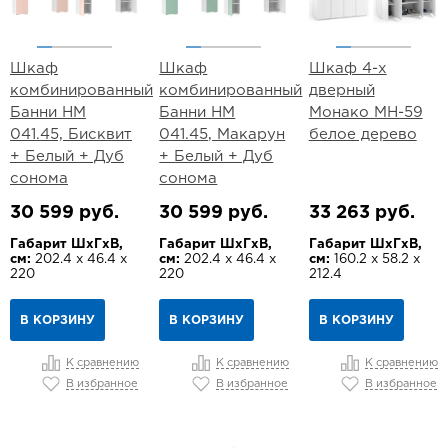
Шкаф
Шкаф
Шкаф 4-х
комбинированный
комбинированный
дверный
Банни НМ
Банни НМ
Монако МН-59
041.45, Бисквит
041.45, Макарун
белое дерево
+ Белый + Дуб
+ Белый + Дуб
сонома
сонома
30 599 руб.
30 599 руб.
33 263 руб.
Габарит ШхГхВ,
Габарит ШхГхВ,
Габарит ШхГхВ,
см:
202.4 х 46.4 х
см:
202.4 х 46.4 х
см:
160.2 х 58.2 х
220
220
212.4
В КОРЗИНУ
В КОРЗИНУ
В КОРЗИНУ
К сравнению
К сравнению
К сравнению
В избранное
В избранное
В избранное