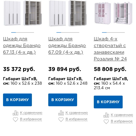
Шкаф для
Шкаф для
Шкаф 4-х
одежды Брандо
одежды Брандо
створчатый с
67.13 (4-х дв.)
67.09 (4-х дв.)
занавесками
Розалия № 24
35 372 руб.
39 894 руб.
58 808 руб.
Габарит ШхГхВ,
Габарит ШхГхВ,
Габарит ШхГхВ,
см:
160 х 52.6 х 238
см:
160 х 52.6 х 248
см:
160 х 54.4 х
213.4 см
В КОРЗИНУ
В КОРЗИНУ
В КОРЗИНУ
К сравнению
К сравнению
К сравнению
В избранное
В избранное
В избранное