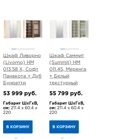
Шкаф Ливорно
Шкаф Саммит
(Livorno) НМ
(Summit) НМ
013.58 Х, Софт
011.45, Меренга
Панакота + Дуб
+ Белый
Бунратти
текстурный
53 999 руб.
55 799 руб.
Габарит ШхГхВ,
Габарит ШхГхВ,
см:
211.4 х 60.4 х
см:
211.4 х 60.4 х
220
220
В КОРЗИНУ
В КОРЗИНУ