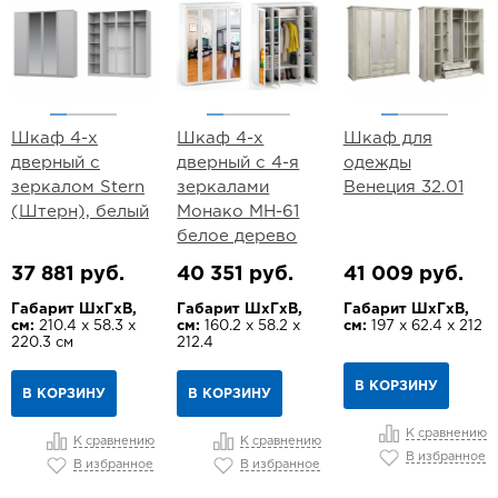
Шкаф 4-х
Шкаф 4-х
Шкаф для
дверный с
дверный с 4-я
одежды
зеркалом Stern
зеркалами
Венеция 32.01
(Штерн), белый
Монако МН-61
белое дерево
37 881 руб.
40 351 руб.
41 009 руб.
Габарит ШхГхВ,
Габарит ШхГхВ,
Габарит ШхГхВ,
см:
210.4 х 58.3 х
см:
160.2 х 58.2 х
см:
197 х 62.4 х 212
220.3 см
212.4
В КОРЗИНУ
В КОРЗИНУ
В КОРЗИНУ
К сравнению
К сравнению
К сравнению
В избранное
В избранное
В избранное