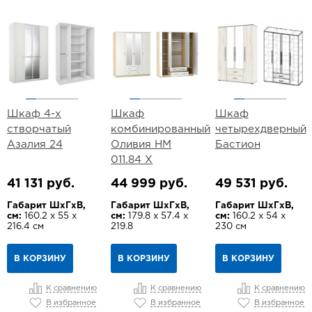
Шкаф 4-х
Шкаф
Шкаф
створчатый
комбинированный
четырехдверный
Азалия 24
Оливия НМ
Бастион
011.84 Х
41 131 руб.
44 999 руб.
49 531 руб.
Габарит ШхГхВ,
Габарит ШхГхВ,
Габарит ШхГхВ,
см:
160.2 х 55 х
см:
179.8 х 57.4 х
см:
160.2 х 54 х
216.4 см
219.8
230 см
В КОРЗИНУ
В КОРЗИНУ
В КОРЗИНУ
К сравнению
К сравнению
К сравнению
В избранное
В избранное
В избранное