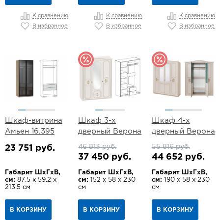
К сравнению
К сравнению
К сравнению
В избранное
В избранное
В избранное
Шкаф-витрина
Шкаф 3-х
Шкаф 4-х
Амьен 16.395
дверный Верона
дверный Верона
46 813 руб.
55 816 руб.
23 751 руб.
37 450 руб.
44 652 руб.
Габарит ШхГхВ,
Габарит ШхГхВ,
Габарит ШхГхВ,
см:
87.5 х 59.2 х
см:
152 х 58 х 230
см:
190 х 58 х 230
213.5 см
см
см
В КОРЗИНУ
В КОРЗИНУ
В КОРЗИНУ