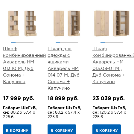
Шкаф
Шкаф для
Шкаф
комбинированный
одежды с
комбинированны
Акварель НМ
ящиками
Акварель НМ
013.10 М, Дуб
Акварель НМ
013.08-01 М1,
Сонома +
014.07 М, Дуб
Дуб Сонома +
Капучино
Сонома +
Капучино
Капучино
17 999 руб.
18 899 руб.
23 039 руб.
Габарит ШхГхВ,
Габарит ШхГхВ,
Габарит ШхГхВ,
см:
80.2 х 57.4 х
см:
80.2 х 57.4 х
см:
120.2 х 57.4 х
225.6
225.6
225.6
В КОРЗИНУ
В КОРЗИНУ
В КОРЗИНУ