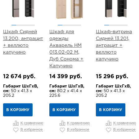
Шкаф Сидней
Шкаф для
Шкаф-витрина
13.200, антрацит
одежды
Сидней 13.201,
+ веллюто
Акварель НМ
антрацит +
капучино
013.02-02 М,
веллюто
Дуб Сонома +
капучино
Капучино
12 674 руб.
14 399 руб.
15 296 руб.
Габарит ШхГхВ,
Габарит ШхГхВ,
Габарит ШхГхВ,
см:
50 х 41.3 х
см:
80.2 х 41.4 х
см:
50 х 41.3 х
205.2
225.6
205.2
В КОРЗИНУ
В КОРЗИНУ
В КОРЗИНУ
К сравнению
К сравнению
К сравнению
В избранное
В избранное
В избранное