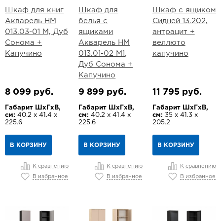
Шкаф для книг
Шкаф для
Шкаф с ящиком
Акварель НМ
белья с
Сидней 13.202,
013.03-01 М, Дуб
ящиками
антрацит +
Сонома +
Акварель НМ
веллюто
Капучино
013.01-02 М1,
капучино
Дуб Сонома +
Капучино
8 099 руб.
9 899 руб.
11 795 руб.
Габарит ШхГхВ,
Габарит ШхГхВ,
Габарит ШхГхВ,
см:
40.2 х 41.4 х
см:
40.2 х 41.4 х
см:
35 х 41.3 х
225.6
225.6
205.2
В КОРЗИНУ
В КОРЗИНУ
В КОРЗИНУ
К сравнению
К сравнению
К сравнению
В избранное
В избранное
В избранное