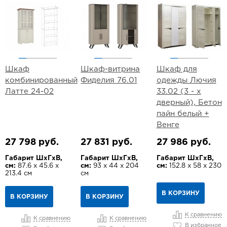
Шкаф
Шкаф-витрина
Шкаф для
комбинированный
Фиделия 76.01
одежды Лючия
Латте 24-02
33.02 (3 - х
дверный), Бетон
пайн белый +
Венге
27 798 руб.
27 831 руб.
27 986 руб.
Габарит ШхГхВ,
Габарит ШхГхВ,
Габарит ШхГхВ,
см:
87.6 х 45.6 х
см:
93 х 44 х 204
см:
152.8 х 58 х 230
213.4 см
см
В КОРЗИНУ
В КОРЗИНУ
В КОРЗИНУ
К сравнению
К сравнению
К сравнению
В избранное