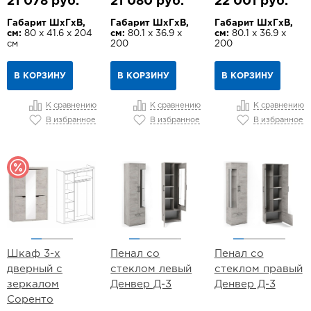
21 078 руб.
21 080 руб.
22 001 руб.
Габарит ШхГхВ,
Габарит ШхГхВ,
Габарит ШхГхВ,
см:
80 х 41.6 х 204
см:
80.1 х 36.9 х
см:
80.1 х 36.9 х
см
200
200
В КОРЗИНУ
В КОРЗИНУ
В КОРЗИНУ
К сравнению
К сравнению
К сравнению
В избранное
В избранное
В избранное
Шкаф 3-х
Пенал со
Пенал со
дверный с
стеклом левый
стеклом правый
зеркалом
Денвер Д-3
Денвер Д-3
Соренто