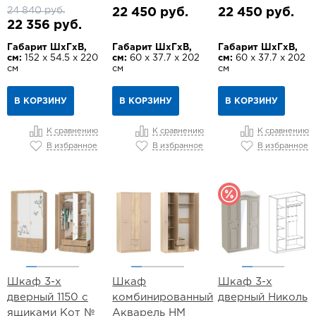
24 840 руб.
22 450 руб.
22 450 руб.
22 356 руб.
Габарит ШхГхВ,
Габарит ШхГхВ,
Габарит ШхГхВ,
см:
152 х 54.5 х 220
см:
60 х 37.7 х 202
см:
60 х 37.7 х 202
см
см
см
В КОРЗИНУ
В КОРЗИНУ
В КОРЗИНУ
К сравнению
К сравнению
К сравнению
В избранное
В избранное
В избранное
Шкаф 3-х
Шкаф
Шкаф 3-х
дверный 1150 с
комбинированный
дверный Николь
ящиками Кот №
Акварель НМ