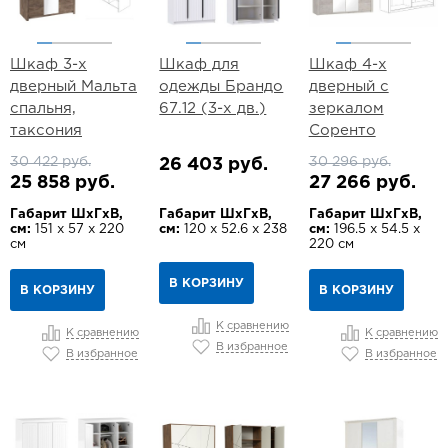
Шкаф 3-х
Шкаф для
Шкаф 4-х
дверный Мальта
одежды Брандо
дверный с
спальня,
67.12 (3-х дв.)
зеркалом
таксония
Соренто
30 422 руб.
30 296 руб.
26 403 руб.
25 858 руб.
27 266 руб.
Габарит ШхГхВ,
Габарит ШхГхВ,
Габарит ШхГхВ,
см:
151 х 57 х 220
см:
120 х 52.6 х 238
см:
196.5 х 54.5 х
см
220 см
В КОРЗИНУ
В КОРЗИНУ
В КОРЗИНУ
К сравнению
К сравнению
К сравнению
В избранное
В избранное
В избранное