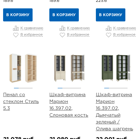
189.6
189.6
225.6
В КОРЗИНУ
В КОРЗИНУ
В КОРЗИНУ
К сравнению
К сравнению
К сравнению
В избранное
В избранное
В избранное
Пенал со
Шкаф-витрина
Шкаф-витрина
стеклом Стиль
Марион
Марион
5.3
16.397.02,
16.397.02,
Слоновая кость
Дымчатый
зеленый /
Олива шагрень