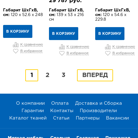
29 787 руб.
Габарит ШхГхВ,
Габарит ШхГхВ,
Габарит ШхГхВ,
см:
120 х 52.6 х 248
см:
139 х 53 х 216
см:
120 х 54.6 х
см
229.8
В КОРЗИНУ
В КОРЗИНУ
В КОРЗИНУ
К сравнению
К сравнению
К сравнению
В избранное
В избранное
В избранное
1
2
3
ВПЕРЕД
О компании
Оплата
Доставка и Сборка
Гарантии
Контакты
Производители
Каталог тканей
Статьи
Партнеры
Вакансии