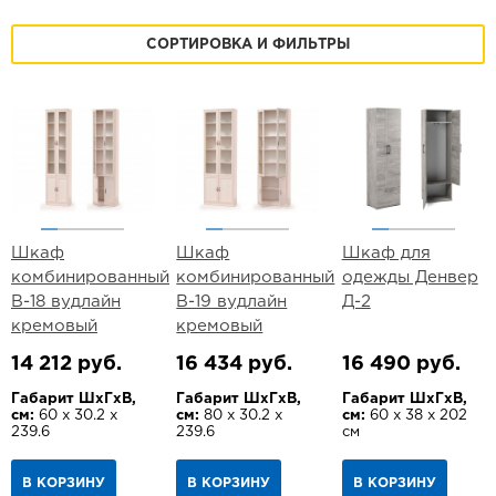
СОРТИРОВКА И ФИЛЬТРЫ
Шкаф
Шкаф
Шкаф для
комбинированный
комбинированный
одежды Денвер
В-18 вудлайн
В-19 вудлайн
Д-2
кремовый
кремовый
14 212 руб.
16 434 руб.
16 490 руб.
Габарит ШхГхВ,
Габарит ШхГхВ,
Габарит ШхГхВ,
см:
60 х 30.2 х
см:
80 х 30.2 х
см:
60 х 38 х 202
239.6
239.6
см
В КОРЗИНУ
В КОРЗИНУ
В КОРЗИНУ