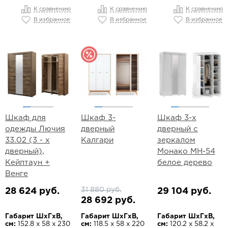
К сравнению
К сравнению
К сравнению
В избранное
В избранное
В избранное
Шкаф для
Шкаф 3-
Шкаф 3-х
одежды Лючия
дверный
дверный с
33.02 (3 - х
Калгари
зеркалом
дверный),
Монако МН-54
Кейптаун +
белое дерево
Венге
31 880 руб.
28 624 руб.
29 104 руб.
28 692 руб.
Габарит ШхГхВ,
Габарит ШхГхВ,
Габарит ШхГхВ,
см:
152.8 х 58 х 230
см:
118.5 х 58 х 220
см:
120.2 х 58.2 х