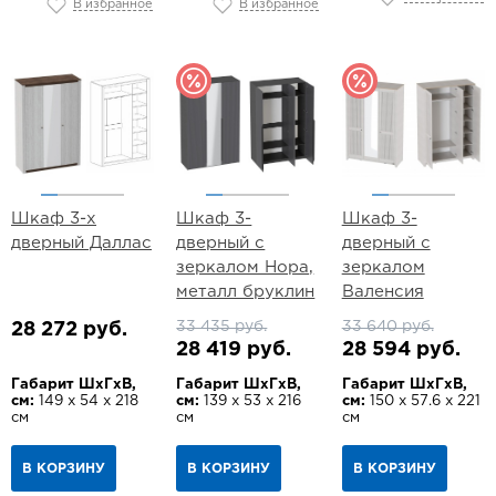
В избранное
В избранное
Шкаф 3-х
Шкаф 3-
Шкаф 3-
дверный Даллас
дверный с
дверный с
зеркалом Нора,
зеркалом
металл бруклин
Валенсия
33 435 руб.
33 640 руб.
28 272 руб.
28 419 руб.
28 594 руб.
Габарит ШхГхВ,
Габарит ШхГхВ,
Габарит ШхГхВ,
см:
149 х 54 х 218
см:
139 х 53 х 216
см:
150 х 57.6 х 221
см
см
см
В КОРЗИНУ
В КОРЗИНУ
В КОРЗИНУ