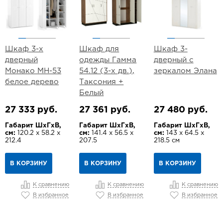
Шкаф 3-х
Шкаф для
Шкаф 3-
дверный
одежды Гамма
дверный с
Монако МН-53
54.12 (3-х дв.),
зеркалом Элана
белое дерево
Таксония +
Белый
27 333 руб.
27 361 руб.
27 480 руб.
Габарит ШхГхВ,
Габарит ШхГхВ,
Габарит ШхГхВ,
см:
120.2 х 58.2 х
см:
141.4 х 56.5 х
см:
143 х 64.5 х
212.4
207.5
218.5 см
В КОРЗИНУ
В КОРЗИНУ
В КОРЗИНУ
К сравнению
К сравнению
К сравнению
В избранное
В избранное
В избранное