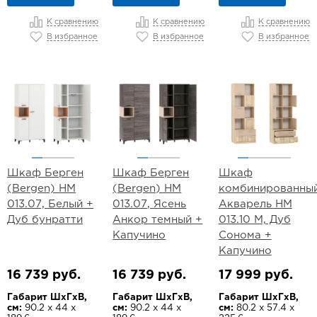
К сравнению
К сравнению
К сравнению
В избранное
В избранное
В избранное
Шкаф Берген
Шкаф Берген
Шкаф
(Bergen) НМ
(Bergen) НМ
комбинированны
013.07, Белый +
013.07, Ясень
Акварель НМ
Дуб бунратти
Анкор темный +
013.10 М, Дуб
Капучино
Сонома +
Капучино
16 739 руб.
16 739 руб.
17 999 руб.
Габарит ШхГхВ,
Габарит ШхГхВ,
Габарит ШхГхВ,
см:
90.2 х 44 х
см:
90.2 х 44 х
см:
80.2 х 57.4 х