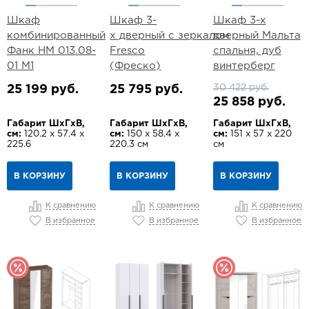
Шкаф
Шкаф 3-
Шкаф 3-х
комбинированный
х дверный с зеркалом
дверный Мальта
Фанк НМ 013.08-
Fresco
спальня, дуб
01 М1
(Фреско)
винтерберг
30 422 руб.
25 199 руб.
25 795 руб.
25 858 руб.
Габарит ШхГхВ,
Габарит ШхГхВ,
Габарит ШхГхВ,
см:
120.2 х 57.4 х
см:
150 х 58.4 х
см:
151 х 57 х 220
225.6
220.3 см
см
В КОРЗИНУ
В КОРЗИНУ
В КОРЗИНУ
К сравнению
К сравнению
К сравнению
В избранное
В избранное
В избранное