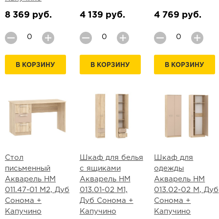
8 369 руб.
4 139 руб.
4 769 руб.
В КОРЗИНУ
В КОРЗИНУ
В КОРЗИНУ
Стол
Шкаф для белья
Шкаф для
письменный
с ящиками
одежды
Акварель НМ
Акварель НМ
Акварель НМ
011.47-01 М2, Дуб
013.01-02 М1,
013.02-02 М, Дуб
Сонома +
Дуб Сонома +
Сонома +
Капучино
Капучино
Капучино