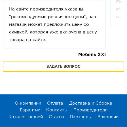
Мебе
На сайте производителя указаны
стан
"рекомендуемые розничные цены", наш
габа
магазин может предложить цену со
скидкой, которая уже включена в цену
товара на сайте.
Мебель XXI
ЗАДАТЬ ВОПРОС
О компании
Оплата
Доставка и Сборка
Гарантии
Контакты
Производители
Каталог тканей
Статьи
Партнеры
Вакансии