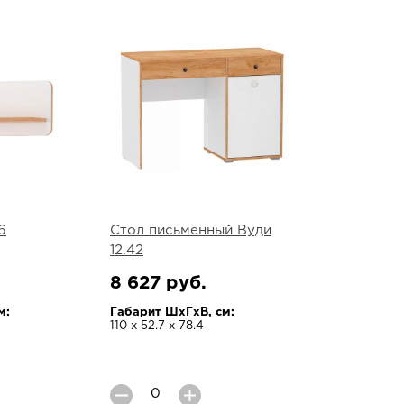
6
Стол письменный Вуди
12.42
8 627 руб.
м:
Габарит ШхГхВ, см:
110 х 52.7 х 78.4