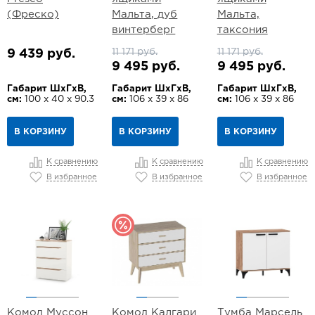
(Фреско)
Мальта, дуб
Мальта,
винтерберг
таксония
11 171 руб.
11 171 руб.
9 439 руб.
9 495 руб.
9 495 руб.
Габарит ШхГхВ,
Габарит ШхГхВ,
Габарит ШхГхВ,
см:
100 х 40 х 90.3
см:
106 х 39 х 86
см:
106 х 39 х 86
В КОРЗИНУ
В КОРЗИНУ
В КОРЗИНУ
К сравнению
К сравнению
К сравнению
В избранное
В избранное
В избранное
Комод Муссон
Комод Калгари
Тумба Марсель