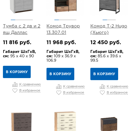
Тумба с 2 дв и 2
Комод Трувор
Комод Т-2 Hugo
ящ Даллас
13.307.01
(Хьюго)
11 816 руб.
11 968 руб.
12 450 руб.
Габарит ШхГхВ,
Габарит ШхГхВ,
Габарит ШхГхВ,
см:
95 х 40 х 90
см:
109 х 36.9 х
см:
85.6 х 39.6 х
106.9
99.5
В КОРЗИНУ
В КОРЗИНУ
В КОРЗИНУ
К сравнению
К сравнению
К сравнению
В избранное
В избранное
В избранное