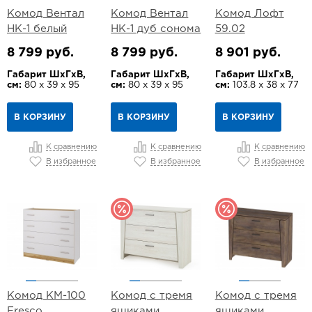
Комод Вентал
Комод Вентал
Комод Лофт
НК-1 белый
НК-1 дуб cонома
59.02
8 799 руб.
8 799 руб.
8 901 руб.
Габарит ШхГхВ,
Габарит ШхГхВ,
Габарит ШхГхВ,
см:
80 х 39 х 95
см:
80 х 39 х 95
см:
103.8 х 38 х 77
В КОРЗИНУ
В КОРЗИНУ
В КОРЗИНУ
К сравнению
К сравнению
К сравнению
В избранное
В избранное
В избранное
Комод КМ-100
Комод с тремя
Комод с тремя
Fresco
ящиками
ящиками