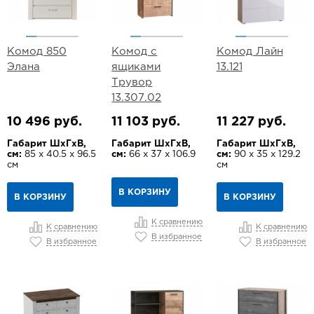
Комод 850
Комод с
Комод Лайн
Элана
ящиками
13.121
Трувор
13.307.02
10 496 руб.
11 103 руб.
11 227 руб.
Габарит ШхГхВ,
Габарит ШхГхВ,
Габарит ШхГхВ,
см:
85 х 40.5 х 96.5
см:
66 х 37 х 106.9
см:
90 х 35 х 129.2
см
см
В КОРЗИНУ
В КОРЗИНУ
В КОРЗИНУ
К сравнению
К сравнению
К сравнению
В избранное
В избранное
В избранное