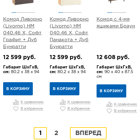
Комод Ливорно
Комод Ливорно
Комод с 4-мя
(Livorno) НМ
(Livorno) НМ
ящиками Браун
040.46 Х, Софт
040.46 Х, Софт
Графит + Дуб
Панакота + Дуб
Бунратти
Бунратти
12 599 руб.
12 599 руб.
12 608 руб.
Габарит ШхГхВ,
Габарит ШхГхВ,
Габарит ШхГхВ,
см:
80.2 х 38 х 94
см:
80.2 х 38 х 94
см:
90 х 40 х 87.5
см
В КОРЗИНУ
В КОРЗИНУ
В КОРЗИНУ
К сравнению
К сравнению
К сравнению
В избранное
В избранное
В избранное
1
2
ВПЕРЕД