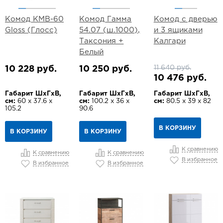
Комод КМВ-60
Комод Гамма
Комод с дверью
Gloss (Глосс)
54.07 (ш.1000),
и 3 ящиками
Таксония +
Калгари
Белый
11 640 руб.
10 228 руб.
10 250 руб.
10 476 руб.
Габарит ШхГхВ,
Габарит ШхГхВ,
Габарит ШхГхВ,
см:
60 х 37.6 х
см:
100.2 х 36 х
см:
80.5 х 39 х 82
105.2
90.6
В КОРЗИНУ
В КОРЗИНУ
В КОРЗИНУ
К сравнению
К сравнению
К сравнению
В избранное
В избранное
В избранное