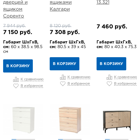
дверцей и
ящиками
13.321
ящиком
Калгари
Соренто
7 944 руб.
8 120 руб.
7 460 руб.
7 150 руб.
7 308 руб.
Габарит ШхГхВ,
Габарит ШхГхВ,
Габарит ШхГхВ,
см:
60 х 38.5 х 98.5
см:
80.5 х 39 х 45
см:
80 х 40.3 х 75.3
см
В КОРЗИНУ
В КОРЗИНУ
В КОРЗИНУ
К сравнению
К сравнению
К сравнению
В избранное
В избранное
В избранное