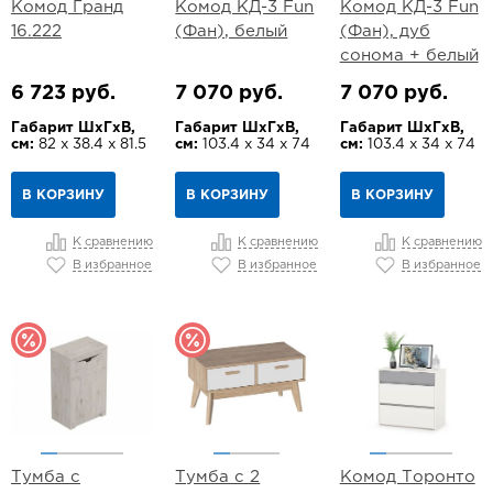
Комод Гранд
Комод КД-3 Fun
Комод КД-3 Fun
16.222
(Фан), белый
(Фан), дуб
сонома + белый
6 723 руб.
7 070 руб.
7 070 руб.
Габарит ШхГхВ,
Габарит ШхГхВ,
Габарит ШхГхВ,
см:
82 х 38.4 х 81.5
см:
103.4 х 34 х 74
см:
103.4 х 34 х 74
В КОРЗИНУ
В КОРЗИНУ
В КОРЗИНУ
К сравнению
К сравнению
К сравнению
В избранное
В избранное
В избранное
Тумба с
Тумба с 2
Комод Торонто