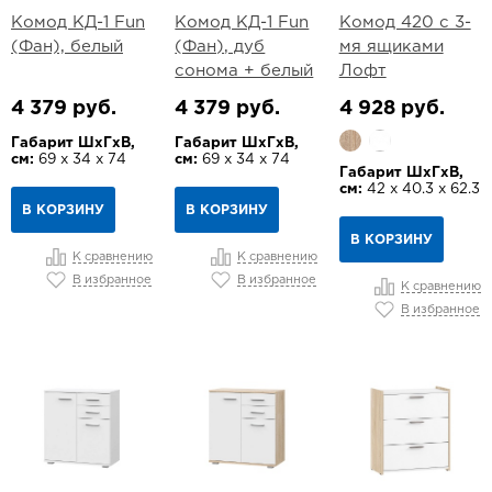
Комод КД-1 Fun
Комод КД-1 Fun
Комод 420 с 3-
(Фан), белый
(Фан), дуб
мя ящиками
сонома + белый
Лофт
4 379 руб.
4 379 руб.
4 928 руб.
Габарит ШхГхВ,
Габарит ШхГхВ,
см:
69 х 34 х 74
см:
69 х 34 х 74
Габарит ШхГхВ,
см:
42 х 40.3 х 62.3
В КОРЗИНУ
В КОРЗИНУ
В КОРЗИНУ
К сравнению
К сравнению
В избранное
В избранное
К сравнению
В избранное