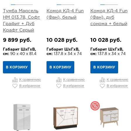
Тумба Марсель
Комод КД-4 Fun
Комод КД-4 Fun
НМ 013.78, Софт
(Фан), белый
(Фан), дуб
Графит + Дуб
сонома + белый
Крафт Серый
9 899 руб.
10 028 руб.
10 028 руб.
Габарит ШхГхВ,
Габарит ШхГхВ,
Габарит ШхГхВ,
см:
90 х 40 х 81.4
см:
137.8 х 34 х 74
см:
137.8 х 34 х 74
В КОРЗИНУ
В КОРЗИНУ
В КОРЗИНУ
К сравнению
К сравнению
К сравнению
В избранное
В избранное
В избранное