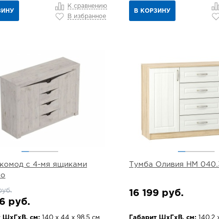
К сравнению
ЗИНУ
В КОРЗИНУ
В избранное
комод с 4-мя ящиками
Тумба Оливия НМ 040.
то
руб.
16 199 руб.
6 руб.
 ШхГхВ, см:
140 х 44 х 98.5 см
Габарит ШхГхВ, см:
140.2 