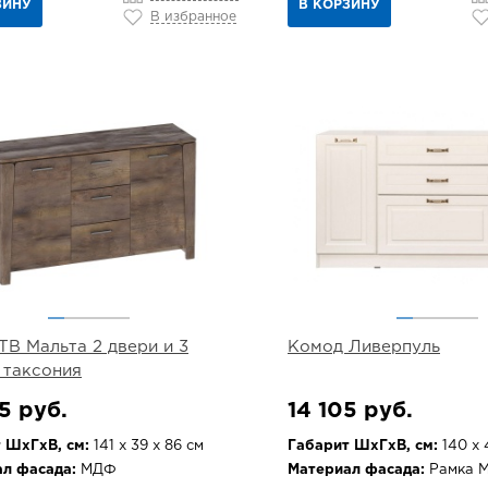
ЗИНУ
В КОРЗИНУ
В избранное
ТВ Мальта 2 двери и 3
Комод Ливерпуль
 таксония
5 руб.
14 105 руб.
 ШхГхВ, см:
141 х 39 х 86 см
Габарит ШхГхВ, см:
140 х 4
л фасада:
МДФ
Материал фасада:
Рамка 