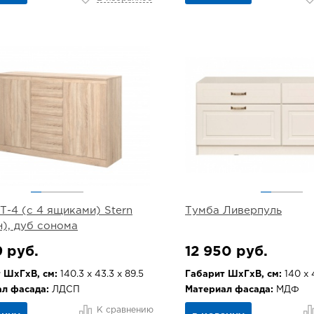
Т-4 (с 4 ящиками) Stern
Тумба Ливерпуль
), дуб сонома
9 руб.
12 950 руб.
 ШхГхВ, см:
140.3 х 43.3 х 89.5
Габарит ШхГхВ, см:
140 х 
л фасада:
ЛДСП
Материал фасада:
МДФ
К сравнению