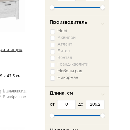
Производитель
Mobi
Аквилон
Атлант
ри и ящик,
Бител
Вентал
Гранд-кволити
Мебельград
9 х 47.5 см
Никерман
Олмеко
СБК (Sbk-Home)
К сравнению
Длина, см
В избранное
Сильва
от
Система-мебели
до