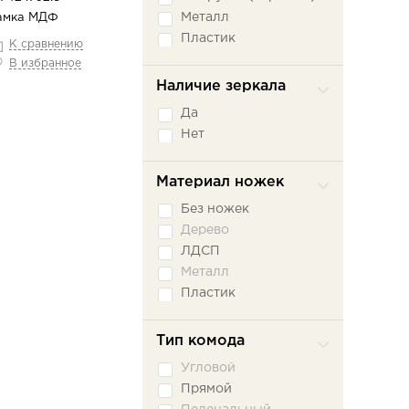
Металл
амка МДФ
Пластик
К сравнению
В избранное
Наличие зеркала
Да
Нет
Материал ножек
Без ножек
Дерево
ЛДСП
Металл
Пластик
Тип комода
Угловой
Прямой