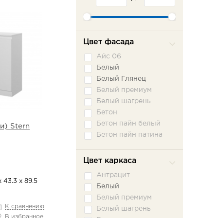
Цвет фасада
Айс 06
Белый
Белый Глянец
Белый премиум
Белый шагрень
Бетон
Бетон пайн белый
и) Stern
Бетон пайн патина
Бисквит
Бодега белая
Цвет каркаса
Бодега светлый
Антрацит
Венге
 43.3 х 89.5
Белый
Вереск Ромено
Белый премиум
Вудлайн кремовый
К сравнению
Белый шагрень
Графит
В избранное