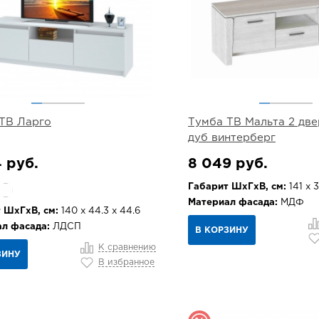
ТВ Ларго
Тумба ТВ Мальта 2 две
дуб винтерберг
 руб.
8 049 руб.
Габарит ШхГхВ, см:
141 х 3
Материал фасада:
МДФ
 ШхГхВ, см:
140 х 44.3 х 44.6
л фасада:
ЛДСП
В КОРЗИНУ
К сравнению
ЗИНУ
В избранное