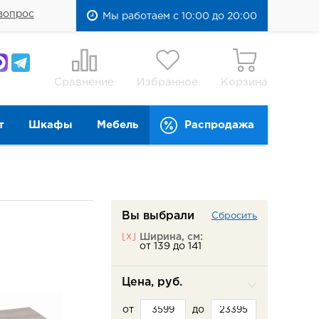
вопрос
Мы работаем с 10:00 до 20:00
Сравнение
Избранное
Корзина
т
Шкафы
Мебель
Распродажа
Вы выбрали
Сбросить
[x]
Ширина, см:
от 139 до 141
Цена, руб.
от
до