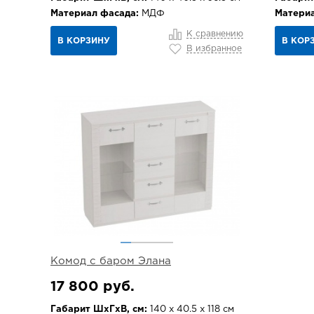
Материал фасада:
МДФ
Материа
К сравнению
В КОРЗИНУ
В КОР
В избранное
Комод с баром Элана
17 800 руб.
Габарит ШхГхВ, см:
140 х 40.5 х 118 см