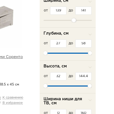
Ширина, см
от
до
Глубина, см
от
до
ами Соренто
Высота, см
от
до
38.5 х 45 см
К сравнению
Ширина ниши для
ТВ, см
В избранное
от
до