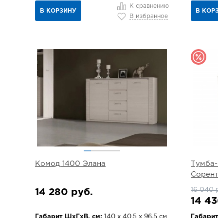
К сравнению
В КОРЗИНУ
В КОР
В избранное
Комод 1400 Элана
Тумба-
Сорен
16 040 
14 280 руб.
14 43
Габарит ШхГхВ, см:
140 х 40.5 х 96.5 см
Габарит