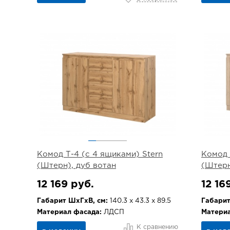
Комод Т-4 (с 4 ящиками) Stern
Комод 
(Штерн), дуб вотан
(Штерн
12 169 руб.
12 16
Габарит ШхГхВ, см:
140.3 х 43.3 х 89.5
Габарит
Материал фасада:
ЛДСП
Материа
К сравнению