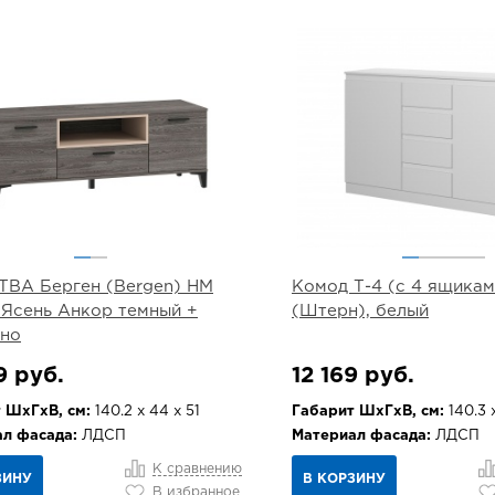
ТВА Берген (Bergen) НМ
Комод Т-4 (с 4 ящикам
, Ясень Анкор темный +
(Штерн), белый
ино
9 руб.
12 169 руб.
 ШхГхВ, см:
140.2 х 44 х 51
Габарит ШхГхВ, см:
140.3 х
л фасада:
ЛДСП
Материал фасада:
ЛДСП
К сравнению
ЗИНУ
В КОРЗИНУ
В избранное