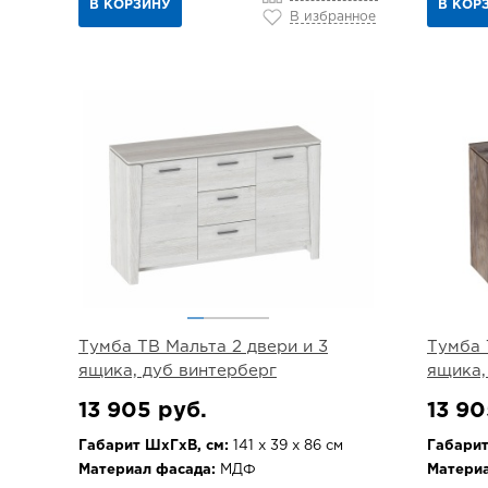
В КОРЗИНУ
В КОР
В избранное
Тумба ТВ Мальта 2 двери и 3
Тумба 
ящика, дуб винтерберг
ящика,
13 905 руб.
13 90
Габарит ШхГхВ, см:
141 х 39 х 86 см
Габарит
Материал фасада:
МДФ
Материа