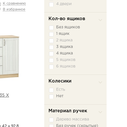
Черный
К сравнению
4 двери
Эмили Блаш
В избранное
Ясень Светлый
Кол-во ящиков
Ясень Темный
Без ящиков
Ясень шимо светлый
1 ящик
Ясень шимо темный
2 ящика
3 ящика
4 ящика
5 ящиков
6 ящиков
Колесики
Есть
35 Х
Нет
Материал ручек
Дерево массива
Без ручек (скрытые)
х 42 х 92.8