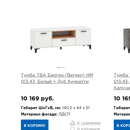
Тумба ТВА Берген (Bergen) НМ
Тумба 
013.43, Белый + Дуб бунратти
013.43
Капуч
10 169 руб.
10 16
Габарит ШхГхВ, см:
140.2 х 44 х 51
Габарит
Материал фасада:
ЛДСП
Материа
К сравнению
В КОРЗИНУ
В КОР
В избранное