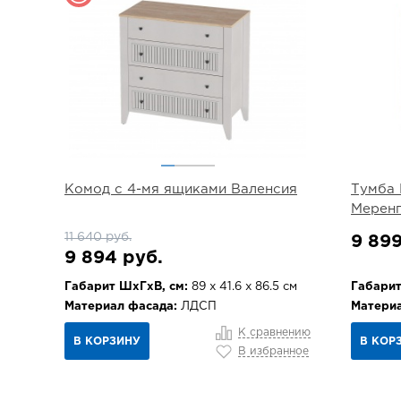
Комод с 4-мя ящиками Валенсия
Тумба 
Меренг
11 640 руб.
9 899
9 894 руб.
Габарит ШхГхВ, см:
89 х 41.6 х 86.5 см
Габарит
Материал фасада:
ЛДСП
Материа
К сравнению
В КОРЗИНУ
В КОР
В избранное