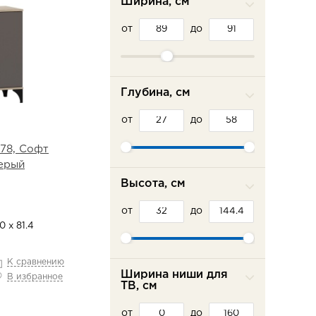
Ширина, см
от
до
Глубина, см
от
до
78, Софт
ерый
Высота, см
от
до
0 х 81.4
К сравнению
Ширина ниши для
В избранное
ТВ, см
от
до