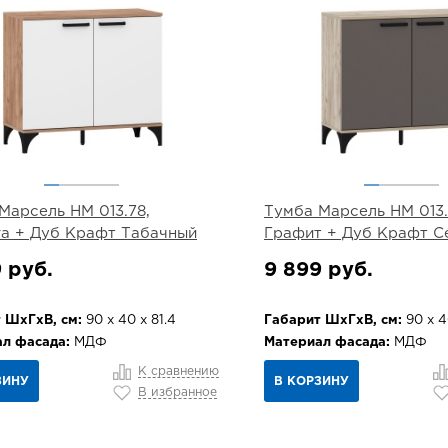
Марсель НМ 013.78,
Тумба Марсель НМ 013.
а + Дуб Крафт Табачный
Графит + Дуб Крафт С
 руб.
9 899 руб.
 ШхГхВ, см:
90 х 40 х 81.4
Габарит ШхГхВ, см:
90 х 4
л фасада:
МДФ
Материал фасада:
МДФ
К сравнению
ЗИНУ
В КОРЗИНУ
В избранное