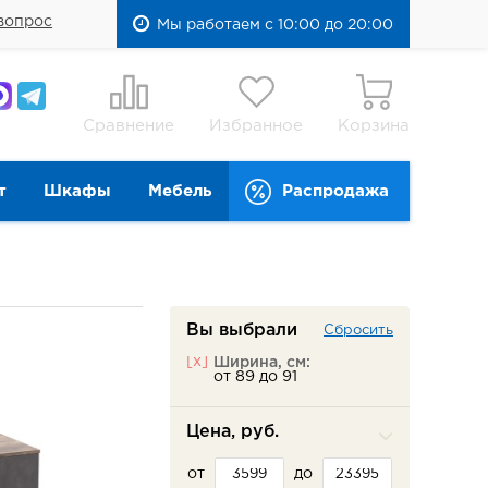
вопрос
Мы работаем с 10:00 до 20:00
Сравнение
Избранное
Корзина
т
Шкафы
Мебель
Распродажа
Вы выбрали
Сбросить
[x]
Ширина, см:
от 89 до 91
Цена, руб.
от
до