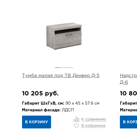
Тумба малая под ТВ Денвер Д-5
Надстр
Д-6
10 205 руб.
10 80
Габарит ШхГхВ, см:
90 х 45 х 57.6 см
Габарит
Материал фасада:
ЛДСП
Материа
К сравнению
В КОРЗИНУ
В КОР
В избранное