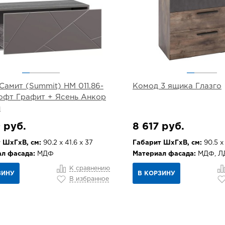
Самит (Summit) НМ 011.86-
Комод 3 ящика Глазго
Софт Графит + Ясень Анкор
й
 руб.
8 617 руб.
 ШхГхВ, см:
90.2 х 41.6 х 37
Габарит ШхГхВ, см:
90.5 х
л фасада:
МДФ
Материал фасада:
МДФ, Л
К сравнению
ЗИНУ
В КОРЗИНУ
В избранное