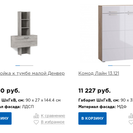
ойка к тумбе малой Денвер
Комод Лайн 13.121
0 руб.
11 227 руб.
 ШхГхВ, см:
90 х 27 х 144.4 см
Габарит ШхГхВ, см:
90 х 3
л фасада:
ЛДСП
Материал фасада:
МДФ
К сравнению
ЗИНУ
В КОРЗИНУ
В избранное