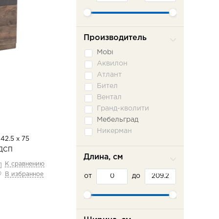
Производитель
Mobi
Аквилон
Атлант
Бител
Вентал
Гранд-кволити
Мебельград
Никерман
 42.5 х 75
Олмеко
ДСП
СБК (Sbk-Home)
Длина, см
К сравнению
Сильва
В избранное
от
Система-мебели
до