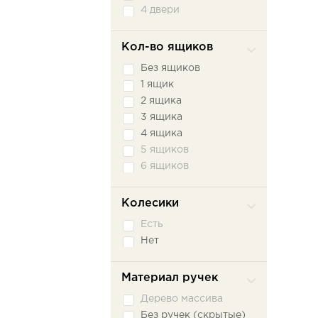
Черный
4 двери
Эмили Блаш
Ясень Светлый
Кол-во ящиков
Ясень Темный
Без ящиков
Ясень шимо светлый
1 ящик
Ясень шимо темный
2 ящика
3 ящика
4 ящика
5 ящиков
6 ящиков
Колесики
Есть
Нет
Материал ручек
Дерево массива
Без ручек (скрытые)