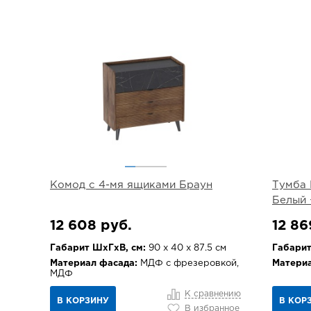
Комод с 4-мя ящиками Браун
Тумба 
Белый 
12 608 руб.
12 86
Габарит ШхГхВ, см:
90 х 40 х 87.5 см
Габарит
Материал фасада:
МДФ с фрезеровкой,
Материа
МДФ
К сравнению
В КОРЗИНУ
В КОР
В избранное