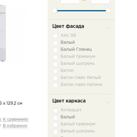
Цвет фасада
Айс 06
Белый
Белый Глянец
Белый премиум
Белый шагрень
Бетон
Бетон пайн белый
Бетон пайн патина
Бисквит
Бодега белая
Цвет каркаса
5 х 129.2 см
Бодега светлый
Антрацит
Венге
Белый
К сравнению
Вереск Ромено
Белый премиум
В избранное
Вудлайн кремовый
Белый шагрень
Графит