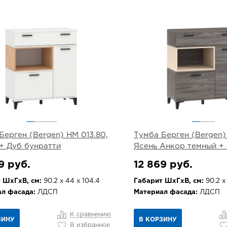
Берген (Bergen) НМ 013.80,
Тумба Берген (Bergen)
+ Дуб бунратти
Ясень Анкор темный +
9 руб.
12 869 руб.
 ШхГхВ, см:
90.2 х 44 х 104.4
Габарит ШхГхВ, см:
90.2 х
л фасада:
ЛДСП
Материал фасада:
ЛДСП
К сравнению
ЗИНУ
В КОРЗИНУ
В избранное