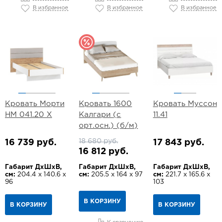
В избранное
В избранное
В избранное
Кровать Морти
Кровать 1600
Кровать Муссон
НМ 041.20 Х
Калгари (с
11.41
орт.осн.) (б/м)
18 680 руб.
16 739 руб.
17 843 руб.
16 812 руб.
Габарит ДхШхВ,
Габарит ДхШхВ,
Габарит ДхШхВ,
см:
204.4 х 140.6 х
см:
205.5 х 164 х 97
см:
221.7 х 165.6 х
96
103
В КОРЗИНУ
В КОРЗИНУ
В КОРЗИНУ