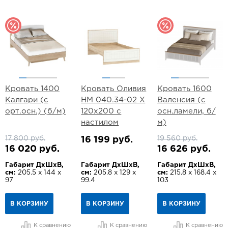
Кровать 1400
Кровать Оливия
Кровать 1600
Калгари (с
НМ 040.34-02 Х
Валенсия (с
орт.осн.) (б/м)
120х200 с
осн.ламели, б/
настилом
м)
17 800 руб.
19 560 руб.
16 199 руб.
16 020 руб.
16 626 руб.
Габарит ДхШхВ,
Габарит ДхШхВ,
Габарит ДхШхВ,
см:
205.5 х 144 х
см:
205.8 х 129 х
см:
215.8 х 168.4 х
97
99.4
103
В КОРЗИНУ
В КОРЗИНУ
В КОРЗИНУ
К сравнению
К сравнению
К сравнению