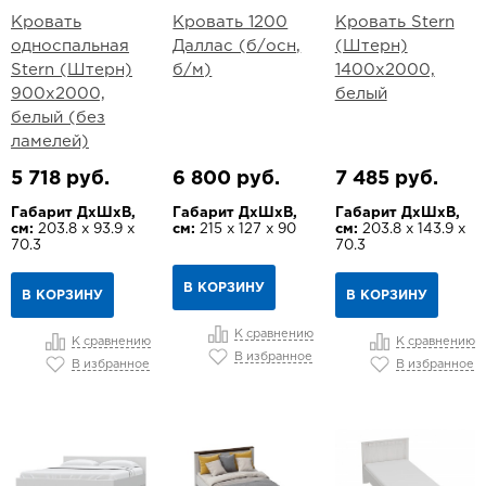
Кровать
Кровать 1200
Кровать Stern
односпальная
Даллас (б/осн,
(Штерн)
Stern (Штерн)
б/м)
1400х2000,
900х2000,
белый
белый (без
ламелей)
5 718 руб.
6 800 руб.
7 485 руб.
Габарит ДхШхВ,
Габарит ДхШхВ,
Габарит ДхШхВ,
см:
203.8 х 93.9 х
см:
215 х 127 х 90
см:
203.8 х 143.9 х
70.3
70.3
В КОРЗИНУ
В КОРЗИНУ
В КОРЗИНУ
К сравнению
К сравнению
К сравнению
В избранное
В избранное
В избранное