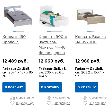
Кровать 160
Кровать 900 с
Кровать Бланка
Прованс
настилом
1400х2000
Монако МН-10
белое дерево
12 489 руб.
12 669 руб.
12 986 руб.
Габарит ДхШхВ,
Габарит ДхШхВ,
Габарит ДхШхВ,
см:
207.1 х 167 х 85
см:
205 х 98.6 х
см:
203.2 х 153.4 х
см
104.5
97
В КОРЗИНУ
В КОРЗИНУ
В КОРЗИНУ
К сравнению
К сравнению
К сравнению
В избранное
В избранное
В избранное