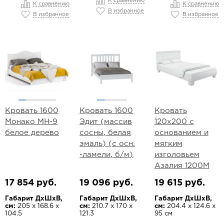
К сравнению
К сравнению
К сравнению
В избранное
В избранное
В избранное
Кровать 1600
Кровать 1600
Кровать
Монако МН-9
Эдит (массив
120х200 с
белое дерево
сосны, белая
основанием и
эмаль) (с осн.
мягким
-ламели, б/м)
изголовьем
Азалия 1200М
17 854 руб.
19 096 руб.
19 615 руб.
Габарит ДхШхВ,
Габарит ДхШхВ,
Габарит ДхШхВ,
см:
205 х 168.6 х
см:
210.7 х 170 х
см:
204.4 х 124.6 х
104.5
121.3
95 см