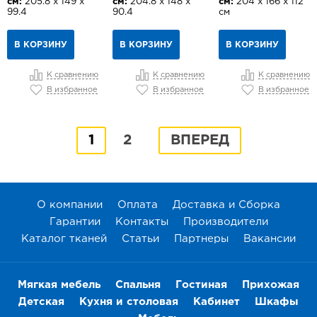
см:
205.8 х 149 х
см:
204.8 х 148 х
см:
204 х 166 х 112
99.4
90.4
см
В КОРЗИНУ
В КОРЗИНУ
В КОРЗИНУ
К сравнению
К сравнению
К сравнению
В избранное
В избранное
В избранное
1
2
ВПЕРЕД
О компании
Оплата
Доставка и Сборка
Гарантии
Контакты
Производители
Каталог тканей
Статьи
Партнеры
Вакансии
Мягкая мебель
Спальня
Гостиная
Прихожая
Детская
Кухня и столовая
Кабинет
Шкафы