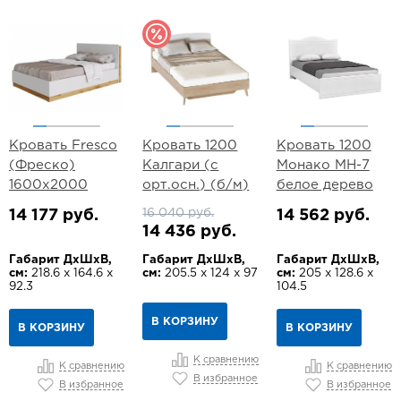
Кровать Fresco
Кровать 1200
Кровать 1200
(Фреско)
Калгари (с
Монако МН-7
1600х2000
орт.осн.) (б/м)
белое дерево
16 040 руб.
14 177 руб.
14 562 руб.
14 436 руб.
Габарит ДхШхВ,
Габарит ДхШхВ,
Габарит ДхШхВ,
см:
218.6 х 164.6 х
см:
205.5 х 124 х 97
см:
205 х 128.6 х
92.3
104.5
В КОРЗИНУ
В КОРЗИНУ
В КОРЗИНУ
К сравнению
К сравнению
К сравнению
В избранное
В избранное
В избранное