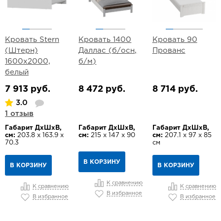
Кровать Stern
Кровать 1400
Кровать 90
(Штерн)
Даллас (б/осн,
Прованс
1600х2000,
б/м)
белый
7 913 руб.
8 472 руб.
8 714 руб.
3.0
1 отзыв
Габарит ДхШхВ,
Габарит ДхШхВ,
Габарит ДхШхВ,
см:
203.8 х 163.9 х
см:
215 х 147 х 90
см:
207.1 х 97 х 85
70.3
см
В КОРЗИНУ
В КОРЗИНУ
В КОРЗИНУ
К сравнению
К сравнению
К сравнению
В избранное
В избранное
В избранное