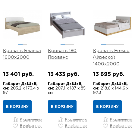
Кровать Бланка
Кровать 180
Кровать Fresco
1600х2000
Прованс
(Фреско)
1400х2000
13 401 руб.
13 433 руб.
13 695 руб.
Габарит ДхШхВ,
Габарит ДхШхВ,
Габарит ДхШхВ,
см:
203.2 х 173.4 х
см:
207.1 х 187 х 85
см:
218.6 х 144.6 х
97
см
92.3
В КОРЗИНУ
В КОРЗИНУ
В КОРЗИНУ
К сравнению
К сравнению
К сравнению
В избранное
В избранное
В избранное