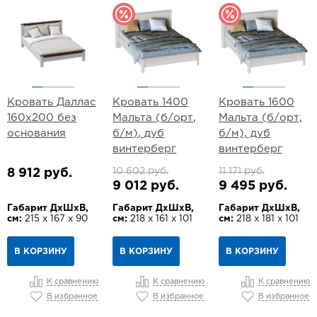
Кровать Даллас
Кровать 1400
Кровать 1600
160х200 без
Мальта (б/орт,
Мальта (б/орт,
основания
б/м), дуб
б/м), дуб
винтерберг
винтерберг
10 602 руб.
11 171 руб.
8 912 руб.
9 012 руб.
9 495 руб.
Габарит ДхШхВ,
Габарит ДхШхВ,
Габарит ДхШхВ,
см:
215 х 167 х 90
см:
218 х 161 х 101
см:
218 х 181 х 101
В КОРЗИНУ
В КОРЗИНУ
В КОРЗИНУ
К сравнению
К сравнению
К сравнению
В избранное
В избранное
В избранное