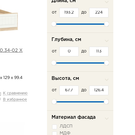
Длина, см
от
до
Глубина, см
0.34-02 Х
от
до
Высота, см
х 129 х 99.4
от
до
К сравнению
В избранное
Материал фасада
ЛДСП
МДФ