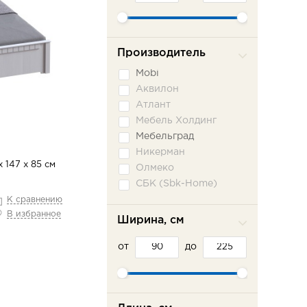
Производитель
Mobi
Аквилон
Атлант
Мебель Холдинг
Мебельград
Никерман
х 147 х 85 см
Олмеко
СБК (Sbk-Home)
Сильва
К сравнению
В избранное
Сильва ММ
Ширина, см
Система-мебели
от
Сон-сервис
до