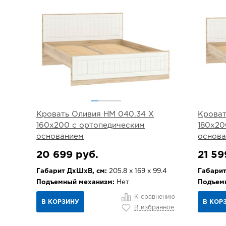
Кровать Оливия НМ 040.34 Х
Кроват
160х200 с ортопедическим
180х20
основанием
основ
20 699 руб.
21 59
Габарит ДхШхВ, см:
205.8 х 169 х 99.4
Габарит
Подъемный механизм:
Нет
Подъем
К сравнению
В КОРЗИНУ
В КОР
В избранное