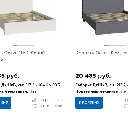
ь Остин 11.53, белый
Кровать Остин 11.53, с
нь
85 руб.
20 485 руб.
 ДхШхВ, см:
217.2 х 164.6 х 99.3
Габарит ДхШхВ, см:
217.2 
ный механизм:
Нет
Подъемный механизм:
Нет
К сравнению
ЗИНУ
В КОРЗИНУ
В избранное