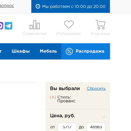
вопрос
Мы работаем с 10:00 до 20:00
Сравнение
Избранное
Корзина
т
Шкафы
Мебель
Распродажа
Вы выбрали
Сбросить
[x]
Стиль:
Прованс
Цена, руб.
от
до