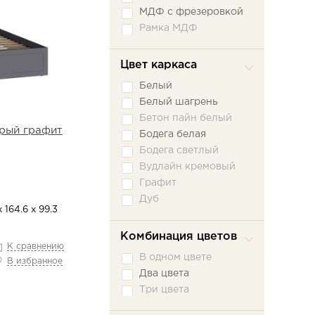
МДФ с фрезеровкой
Рамка МДФ
Цвет каркаса
Белый
Белый шагрень
Бетон пайн белый
ерый графит
Бодега белая
Бодега светлый
Вудлайн кремовый
Графит
Дуб
х 164.6 х 99.3
Дуб Бонифаций
Дуб Бунратти
Комбинация цветов
К сравнению
Дуб Винтерберг
В одном цвете
В избранное
Дуб вотан
Два цвета
Дуб гранж
Три цвета
Дуб Крафт Белый
Дуб Крафт золотой