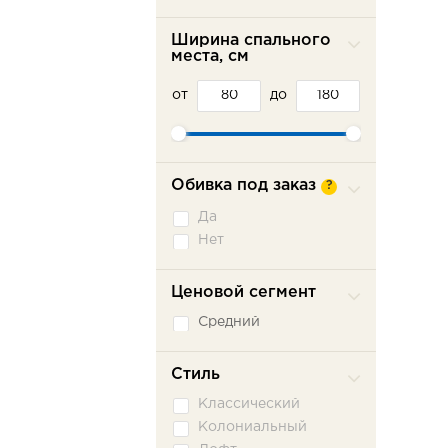
Ширина спального
места, см
от
до
Обивка под заказ
?
Да
Нет
Ценовой сегмент
Средний
Стиль
Классический
Колониальный