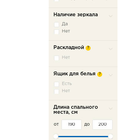
Наличие зеркала
Да
Нет
Раскладной
?
Нет
Ящик для белья
?
Есть
Нет
Длина спального
места, см
от
до