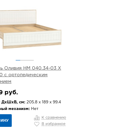
ь Оливия НМ 040.34-03 Х
0 с ортопедическим
анием
9 руб.
 ДхШхВ, см:
205.8 х 189 х 99.4
ный механизм:
Нет
К сравнению
ЗИНУ
В избранное