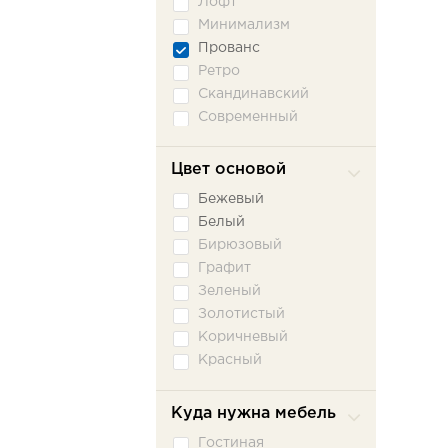
Лофт
Минимализм
Прованс
Ретро
Скандинавский
Современный
Цвет основой
Бежевый
Белый
Бирюзовый
Графит
Зеленый
Золотистый
Коричневый
Красный
Молочный
Розовый
Куда нужна мебель
Серый
Гостиная