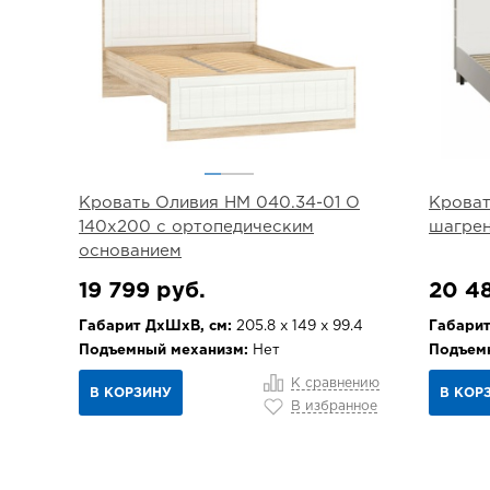
Кровать Оливия НМ 040.34-01 О
Кроват
140х200 с ортопедическим
шагре
основанием
19 799 руб.
20 4
Габарит ДхШхВ, см:
205.8 х 149 х 99.4
Габарит
Подъемный механизм:
Нет
Подъем
К сравнению
В КОРЗИНУ
В КОР
В избранное