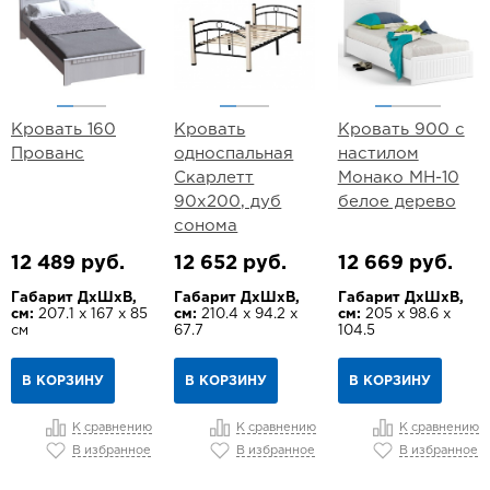
Кровать 160
Кровать
Кровать 900 с
Прованс
односпальная
настилом
Скарлетт
Монако МН-10
90х200, дуб
белое дерево
сонома
12 489 руб.
12 652 руб.
12 669 руб.
Габарит ДхШхВ,
Габарит ДхШхВ,
Габарит ДхШхВ,
см:
207.1 х 167 х 85
см:
210.4 х 94.2 х
см:
205 х 98.6 х
см
67.7
104.5
В КОРЗИНУ
В КОРЗИНУ
В КОРЗИНУ
К сравнению
К сравнению
К сравнению
В избранное
В избранное
В избранное