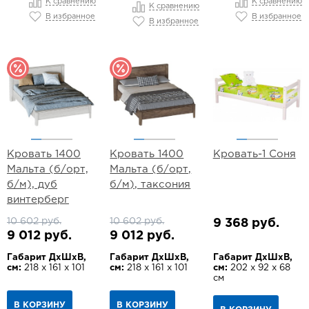
К сравнению
К сравнению
К сравнению
В избранное
В избранное
В избранное
Кровать 1400
Кровать 1400
Кровать-1 Соня
Мальта (б/орт,
Мальта (б/орт,
б/м), дуб
б/м), таксония
винтерберг
10 602 руб.
10 602 руб.
9 368 руб.
9 012 руб.
9 012 руб.
Габарит ДхШхВ,
Габарит ДхШхВ,
Габарит ДхШхВ,
см:
218 х 161 х 101
см:
218 х 161 х 101
см:
202 х 92 х 68
см
В КОРЗИНУ
В КОРЗИНУ