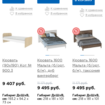
В КОРЗИНУ
К сравнению
К сравнению
К сравнению
В избранное
В избранное
В избранное
Кровать
Кровать 1600
Кровать 1600
(90х190) Кот №
Мальта (б/орт,
Мальта (б/орт,
900.3
б/м), дуб
б/м), таксония
винтерберг
11 171 руб.
11 171 руб.
9 407 руб.
9 495 руб.
9 495 руб.
Габарит ДхШхВ,
Габарит ДхШхВ,
Габарит ДхШхВ,
см:
193.2 х 94.2 х
см:
218 х 181 х 101
см:
218 х 181 х 101
73 см