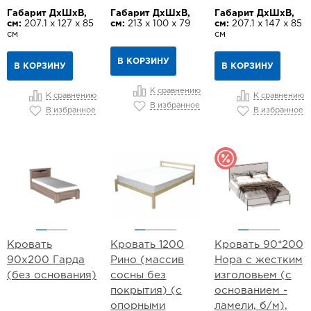
Габарит ДхШхВ,
Габарит ДхШхВ,
Габарит ДхШхВ,
см:
207.1 х 127 х 85
см:
213 х 100 х 79
см:
207.1 х 147 х 85
см
см
В КОРЗИНУ
В КОРЗИНУ
В КОРЗИНУ
К сравнению
К сравнению
К сравнению
В избранное
В избранное
В избранное
Кровать
Кровать 1200
Кровать 90*200
90х200 Гарда
Рино (массив
Нора с жестким
(без основания)
сосны без
изголовьем (с
покрытия) (с
основанием -
опорными
ламели, б/м),