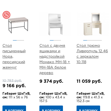
Стол
Стол с двумя
Стол трюмо
письменный
ящиками и
Ливерпуль 12.46
Нора,
надстройкой
с зеркалом
персидский
Монако МН-18 +
10.118
жемчуг
МН-18А белое
дерево
10 783 руб.
9 374 руб.
11 059 руб.
9 166 руб.
Габарит ШхГхВ,
Габарит ШхГхВ,
Габарит ШхГхВ,
см:
111 х 56 х 76
см:
100 х 43.4 х
см:
119.8 х 41.3 х
157.5
152.3 см
В КОРЗИНУ
В КОРЗИНУ
В КОРЗИНУ