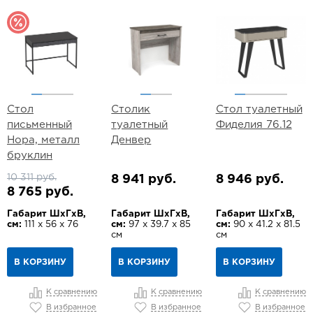
Стол
Столик
Стол туалетный
письменный
туалетный
Фиделия 76.12
Нора, металл
Денвер
бруклин
10 311 руб.
8 941 руб.
8 946 руб.
8 765 руб.
Габарит ШхГхВ,
Габарит ШхГхВ,
Габарит ШхГхВ,
см:
111 х 56 х 76
см:
97 х 39.7 х 85
см:
90 х 41.2 х 81.5
см
см
В КОРЗИНУ
В КОРЗИНУ
В КОРЗИНУ
К сравнению
К сравнению
К сравнению
В избранное
В избранное
В избранное