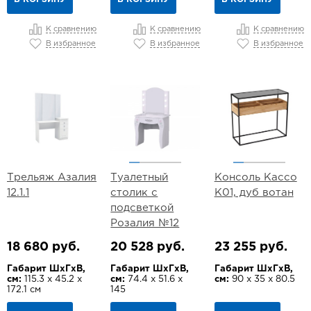
К сравнению
К сравнению
К сравнению
В избранное
В избранное
В избранное
Трельяж Азалия
Туалетный
Консоль Кассо
12.1.1
столик с
К01, дуб вотан
подсветкой
Розалия №12
18 680 руб.
20 528 руб.
23 255 руб.
Габарит ШхГхВ,
Габарит ШхГхВ,
Габарит ШхГхВ,
см:
115.3 х 45.2 х
см:
74.4 х 51.6 х
см:
90 х 35 х 80.5
172.1 см
145