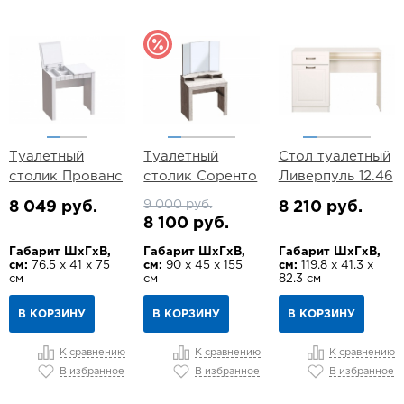
Туалетный
Туалетный
Стол туалетный
столик Прованс
столик Соренто
Ливерпуль 12.46
9 000 руб.
8 049 руб.
8 210 руб.
8 100 руб.
Габарит ШхГхВ,
Габарит ШхГхВ,
Габарит ШхГхВ,
см:
76.5 х 41 х 75
см:
90 х 45 х 155
см:
119.8 х 41.3 х
см
см
82.3 см
В КОРЗИНУ
В КОРЗИНУ
В КОРЗИНУ
К сравнению
К сравнению
К сравнению
В избранное
В избранное
В избранное