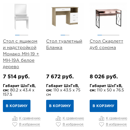
Стол с ящиком
Стол туалетный
Стол Скарлетт
и надстройкой
Бланка
дуб сонома
Монако МН-19 +
МН-19А белое
дерево
7 514 руб.
7 672 руб.
8 026 руб.
Габарит ШхГхВ,
Габарит ШхГхВ,
Габарит ШхГхВ,
см:
80.2 х 43.4 х
см:
110 х 43.5 х 75
см:
110 х 50 х 76.5
157.5
см
В КОРЗИНУ
В КОРЗИНУ
В КОРЗИНУ
К сравнению
К сравнению
К сравнению
В избранное
В избранное
В избранное