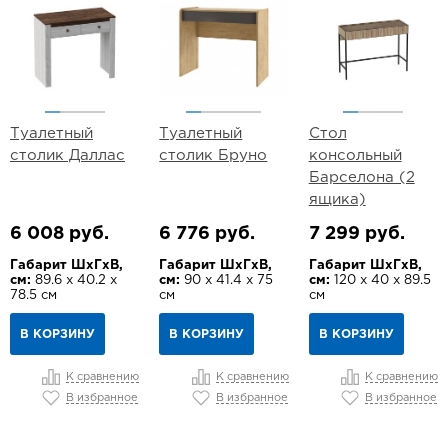
Туалетный
Туалетный
Стол
столик Даллас
столик Бруно
консольный
Барселона (2
ящика)
6 008 руб.
6 776 руб.
7 299 руб.
Габарит ШхГхВ,
Габарит ШхГхВ,
Габарит ШхГхВ,
см:
89.6 х 40.2 х
см:
90 х 41.4 х 75
см:
120 х 40 х 89.5
78.5 см
см
см
В КОРЗИНУ
В КОРЗИНУ
В КОРЗИНУ
К сравнению
К сравнению
К сравнению
В избранное
В избранное
В избранное