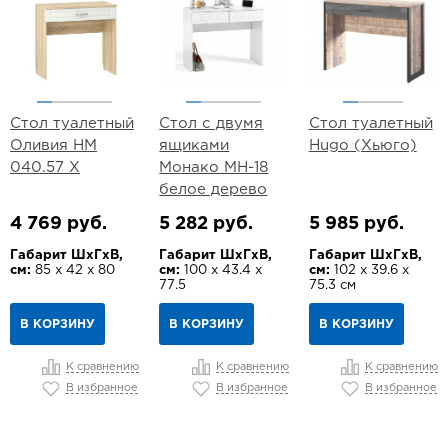
Стол туалетный
Стол с двумя
Стол туалетный
Оливия НМ
ящиками
Hugo (Хьюго)
040.57 Х
Монако МН-18
белое дерево
4 769 руб.
5 282 руб.
5 985 руб.
Габарит ШхГхВ,
Габарит ШхГхВ,
Габарит ШхГхВ,
см:
85 х 42 х 80
см:
100 х 43.4 х
см:
102 х 39.6 х
77.5
75.3 см
В КОРЗИНУ
В КОРЗИНУ
В КОРЗИНУ
К сравнению
К сравнению
К сравнению
В избранное
В избранное
В избранное