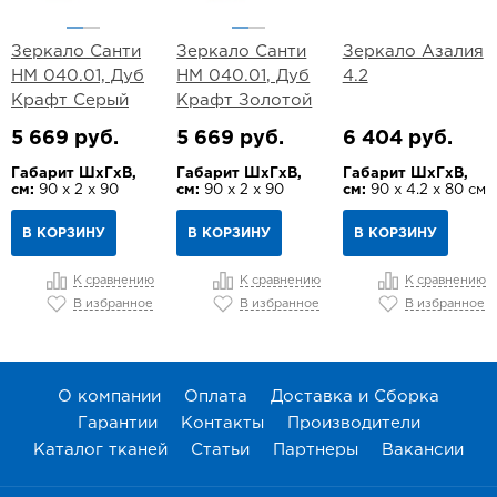
Зеркало Санти
Зеркало Санти
Зеркало Азалия
НМ 040.01, Дуб
НМ 040.01, Дуб
4.2
Крафт Серый
Крафт Золотой
5 669 руб.
5 669 руб.
6 404 руб.
Габарит ШхГхВ,
Габарит ШхГхВ,
Габарит ШхГхВ,
см:
90 х 2 х 90
см:
90 х 2 х 90
см:
90 х 4.2 х 80 см
В КОРЗИНУ
В КОРЗИНУ
В КОРЗИНУ
К сравнению
К сравнению
К сравнению
В избранное
В избранное
В избранное
О компании
Оплата
Доставка и Сборка
Гарантии
Контакты
Производители
Каталог тканей
Статьи
Партнеры
Вакансии