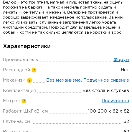
Велюр - это приятная, мягкая и пушистая ткань, на ощупь
похожая на бархат.
На такой мебель приятно сидеть и
лежать — он тёплый и нежный.
Велюр не протирается и
хорошо выдерживает ежедневное использование.
За ним
легко ухаживать: случайные загрязнения легко убрать
чистящим средством.
Подходит для владельцев кошек и
собак -
когти не так сильно цепляются за короткий ворс.
Характеристики
Производитель
Форум
Раскладной
Нет
?
Механизм
Без механизма
,
Подъемное сидение
?
Комплектация
Без стола и стульев
Матрас
Полиуретан
?
Габарит ШхГхВ, см
100-200 х 62 х 82
Глубина, см
62
Высота, см
82