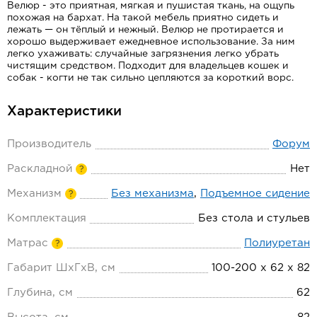
Велюр - это приятная, мягкая и пушистая ткань, на ощупь
похожая на бархат.
На такой мебель приятно сидеть и
лежать — он тёплый и нежный.
Велюр не протирается и
хорошо выдерживает ежедневное использование.
За ним
легко ухаживать: случайные загрязнения легко убрать
чистящим средством.
Подходит для владельцев кошек и
собак -
когти не так сильно цепляются за короткий ворс.
Характеристики
Производитель
Форум
Раскладной
Нет
?
Механизм
Без механизма
,
Подъемное сидение
?
Комплектация
Без стола и стульев
Матрас
Полиуретан
?
Габарит ШхГхВ, см
100-200 х 62 х 82
Глубина, см
62