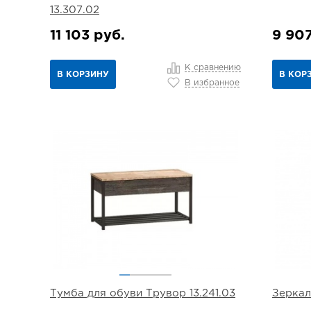
13.307.02
11 103 руб.
9 907
К сравнению
В КОРЗИНУ
В КОР
В избранное
Тумба для обуви Трувор 13.241.03
Зеркал