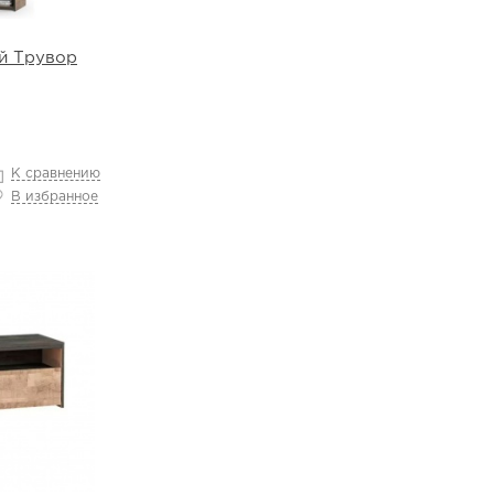
й Трувор
К сравнению
В избранное