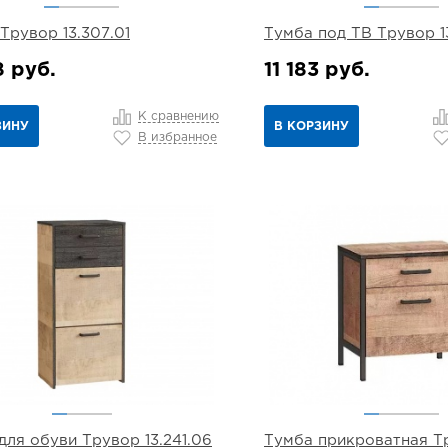
Трувор 13.307.01
Тумба под ТВ Трувор 1
8 руб.
11 183 руб.
К сравнению
ЗИНУ
В КОРЗИНУ
В избранное
для обуви Трувор 13.241.06
Тумба прикроватная Т