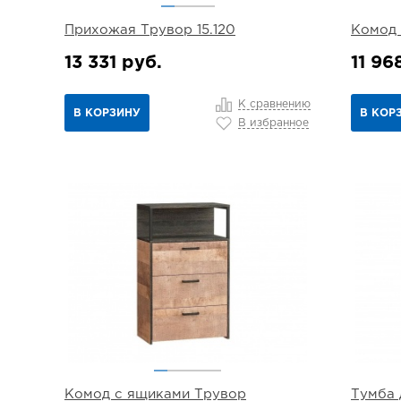
Прихожая Трувор 15.120
Комод 
13 331 руб.
11 96
К сравнению
В КОРЗИНУ
В КОР
В избранное
Комод с ящиками Трувор
Тумба 