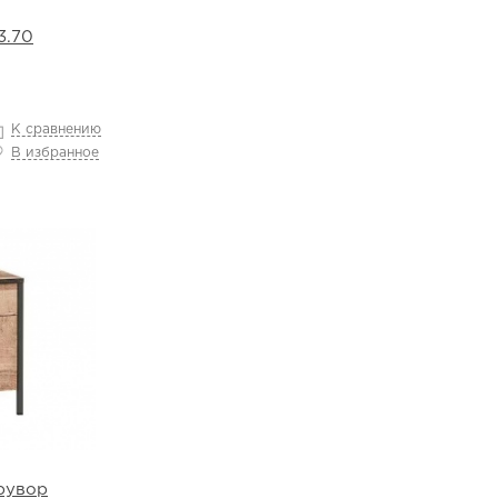
3.70
К сравнению
В избранное
рувор