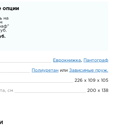
 опции
ь на
м
раф"
уб.
уб.
Еврокнижка
,
Пантограф
Полиуретан
или
Зависимые пруж.
226 х 109 х 105
та, см
200 х 138
и