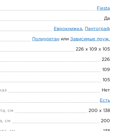
Fiesta
Да
Еврокнижка
,
Пантограф
Полиуретан
или
Зависимые пруж.
226 х 109 х 105
226
109
105
каз
Нет
Есть
та, см
200 х 138
а, см
200