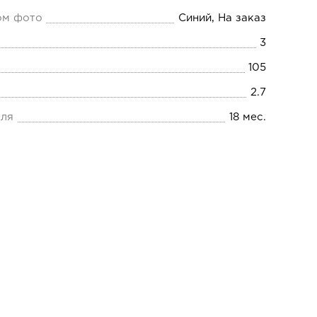
ом фото
Синий, На заказ
3
105
2.7
еля
18 мес.