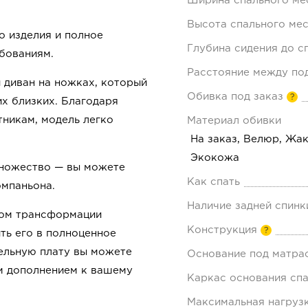
Ширина спального мес
Высота спального мес
о изделия и полное
Глубина сидения до с
бованиям.
Расстояние между по
 диван на ножках, который
Обивка под заказ
?
х близких. Благодаря
никам, модель легко
Материал обивки
На заказ, Велюр, Жа
Экокожа
множество — вы можете
Как спать
омпаньона.
Наличие задней спинк
мом трансформации
Конструкция
?
ть его в полноценное
тельную плату вы можете
Основание под матра
м дополнением к вашему
Каркас основания спа
Максимальная нагрузк