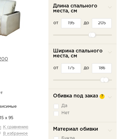
Длина спального
места, см
от
до
Ширина спального
места, см
х200
от
до
ет
Обивка под заказ
?
Да
висимые
Нет
15 х 95
К сравнению
Материал обивки
В избранное
Букле