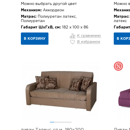
Можно выбрать другой цвет
Можно в
Механизм:
Аккордеон
Механиз
Матрас:
Полиуретан латекс,
Матрас:
Полиуретан
латекс
Габарит ШхГхВ, см:
182 х 100 х 86
Габарит
К сравнению
В КОРЗИНУ
В КОР
В избранное
диван Тадеус сп.м. 180х200
Диван 