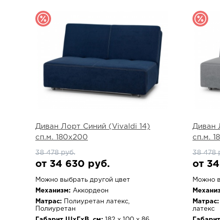
Диван Лорт Синий (Vivaldi 14)
Диван 
сп.м. 180х200
сп.м. 
38 478 руб.
38 478 
от 34 630 руб.
от 34
Можно выбрать другой цвет
Можно в
Механизм:
Аккордеон
Механиз
Матрас:
Полиуретан латекс,
Матрас:
Полиуретан
латекс
Габарит ШхГхВ, см:
182 х 100 х 86
Габарит