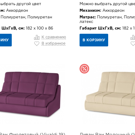
ыбрать другой цвет
Можно выбрать другой цв
м:
Аккордеон
Механизм:
Аккордеон
Полиуретан, Полиуретан
Матрас:
Полиуретан, Поли
латекс
 ШхГхВ, см:
182 х 100 х 86
Габарит ШхГхВ, см:
182 х 
К сравнению
ЗИНУ
В КОРЗИНУ
В избранное
Ван Фиолетовый (Vivaldi 19)
Диван Ван Молочный (V