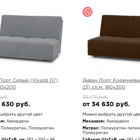
Лорт Серый (Vivaldi 07)
Диван Лорт Коричневый
180х200
23) сп.м. 180х200
руб.
38 478 руб.
 630 руб.
от 34 630 руб.
ыбрать другой цвет
Можно выбрать другой цв
м:
Аккордеон
Механизм:
Аккордеон
Полиуретан, Полиуретан
Матрас:
Полиуретан латек
Полиуретан
 ШхГхВ, см:
182 х 100 х 86
Габарит ШхГхВ, см:
182 х 