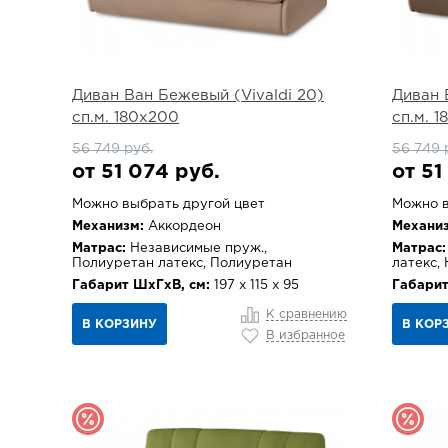
Диван Ван Бежевый (Vivaldi 20)
Диван 
сп.м. 180х200
сп.м. 
56 749 руб.
56 749 
от 51 074 руб.
от 51
Можно выбрать другой цвет
Можно в
Механизм:
Аккордеон
Механиз
Матрас:
Независимые пруж.,
Матрас:
Полиуретан латекс, Полиуретан
латекс,
Габарит ШхГхВ, см:
197 х 115 х 95
Габарит
К сравнению
В КОРЗИНУ
В КОР
В избранное