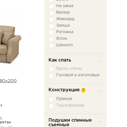
На заказ
Велюр
Жаккард
Замша
Рогожка
Флок
Шенилл
Экокожа
Как спать
Вдоль стены
Головой к изголовью
 180х200
Конструкция
?
Прямой
Трансформер
ет
с,
Подушки спинные
уретан
съемные