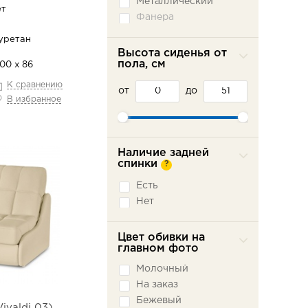
Металлический
ет
Фанера
уретан
Высота сиденья от
пола, см
100 х 86
К сравнению
от
до
В избранное
Наличие задней
спинки
?
Есть
Нет
Цвет обивки на
главном фото
Молочный
На заказ
Бежевый
ivaldi 03)