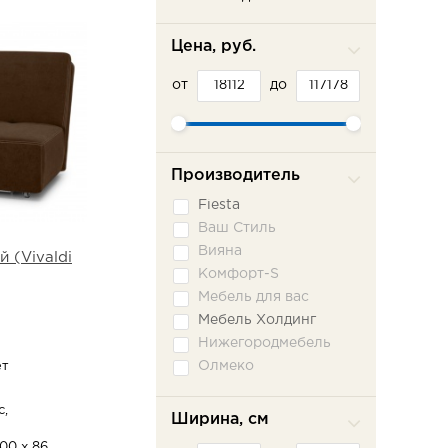
Цена, руб.
от
до
Производитель
Fiesta
Ваш Стиль
Вияна
 (Vivaldi
Комфорт-S
Мебель для вас
Мебель Холдинг
Нижегородмебель
Олмеко
ет
Пратекс
с,
Сильва ММ
Ширина, см
Сола-М
100 х 86