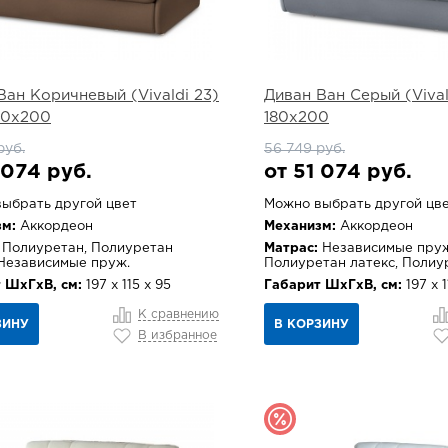
Ван Коричневый (Vivaldi 23)
Диван Ван Серый (Vivald
180х200
180х200
руб.
56 749 руб.
 074 руб.
от 51 074 руб.
ыбрать другой цвет
Можно выбрать другой цв
м:
Аккордеон
Механизм:
Аккордеон
Полиуретан, Полиуретан
Матрас:
Независимые пруж
 Независимые пруж.
Полиуретан латекс, Полиу
 ШхГхВ, см:
197 х 115 х 95
Габарит ШхГхВ, см:
197 х 1
К сравнению
ЗИНУ
В КОРЗИНУ
В избранное