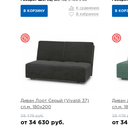
К сравнению
В КОРЗИНУ
В КОР
В избранное
Диван Лорт Серый (Vivaldi 37)
Диван 
сп.м. 180х200
сп.м. 
38 478 руб.
38 478 
от 34 630 руб.
от 34