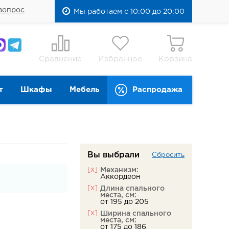
вопрос
Мы работаем с 10:00 до 20:00
Сравнение
Избранное
Корзина
т
Шкафы
Мебель
Распродажа
Вы выбрали
Сбросить
[x]
Механизм:
Аккордеон
[x]
Длина спального
места, см:
от 195 до 205
[x]
Ширина спального
места, см:
от 175 до 186