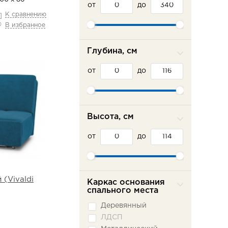
от
Фламинго
до
К сравнению
Шарм-Дизайн
В избранное
Эврика
Глубина, см
от
до
Высота, см
от
до
(Vivaldi
Каркас основания
спального места
Деревянный
ЛДСП