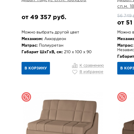
сп.м. 
56 749 
от 49 357 руб.
от 51
Можно выбрать другой цвет
Можно в
Механизм:
Аккордеон
Механиз
Матрас:
Полиуретан
Матрас:
Независ
Габарит ШхГхВ, см:
210 х 100 х 90
Габарит
К сравнению
В КОРЗИНУ
В КОР
В избранное