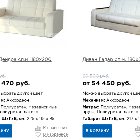
Дендра сп.м. 180х200
Диван Гадар сп.м. 180
уб.
60 500 руб.
 470 руб.
от 54 450 руб.
ыбрать другой цвет
Можно выбрать другой цв
м:
Аккордеон
Механизм:
Аккордеон
Полиуретан, Независимые
Матрас:
Полиуретан, Неза
Полиуретан латекс
пруж., Полиуретан латекс
 ШхГхВ, см:
225 х 115 х 95
Габарит ШхГхВ, см:
217 х 1
К сравнению
ЗИНУ
В КОРЗИНУ
В избранное