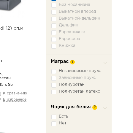
Без механизма
Выкатной вперед
Выкатной-дельфин
Дельфин
i 12) сп.м.
Еврокнижка
Еврософа
Книжка
Книжка откатная
Малютка
ет
Матрас
?
Ножницы
Независимые пруж.
Пантограф
.,
Зависимые пруж.
ретан
Подъемное сидение
Полиуретан
15 х 95
Сабля
Полиуретан латекс
К сравнению
Трехсекционная
еврокнижка
В избранное
Седафлекс
Ящик для белья
?
Французская
раскладушка
Есть
Нет