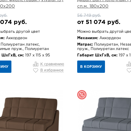
180х200
сп.м. 180х200
руб.
56 749 руб.
 074 руб.
от 51 074 руб.
ыбрать другой цвет
Можно выбрать другой цв
м:
Аккордеон
Механизм:
Аккордеон
Полиуретан латекс,
Матрас:
Полиуретан, Неза
имые пруж., Полиуретан
пруж., Полиуретан латекс
 ШхГхВ, см:
197 х 115 х 95
Габарит ШхГхВ, см:
197 х 1
К сравнению
ЗИНУ
В КОРЗИНУ
В избранное