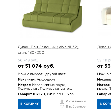
Диван Ван Зеленый (Vivaldi 32)
Диван 
сп.м. 180х200
56 749 руб.
59 411 р
от 51 074 руб.
от 53
Можно выбрать другой цвет
Можно в
Механизм:
Аккордеон
Механиз
Матрас:
Независимые пруж.,
Матрас:
Полиуретан, Полиуретан латекс
пруж., 
Габарит ШхГхВ, см:
197 х 115 х 95
Габарит
К сравнению
В КОРЗИНУ
В КОР
В избранное