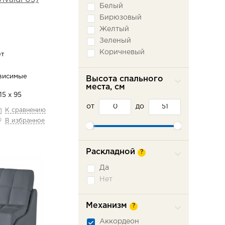
Белый
Бирюзовый
Желтый
Зеленый
Коричневый
ет
Красный
Оранжевый
висимые
Высота спального
места, см
Розовый
15 х 95
Серый
от
до
Синий
К сравнению
В избранное
Фиолетовый
Черный
Раскладной
?
Да
Нет
Механизм
?
Аккордеон