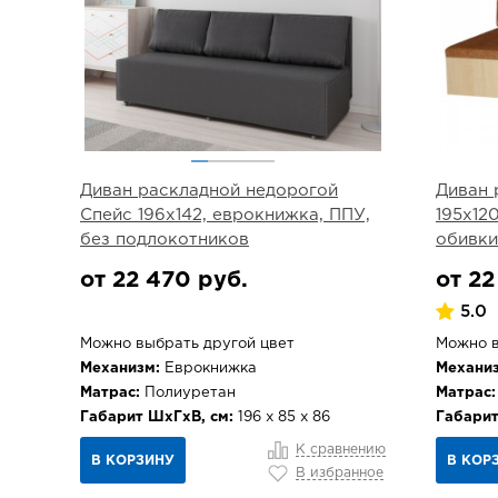
Диван раскладной недорогой
Диван 
Спейс 196х142, еврокнижка, ППУ,
195х12
без подлокотников
обивки
от 22 470 руб.
от 22
5.0
Можно выбрать другой цвет
Можно в
Механизм:
Еврокнижка
Механиз
Матрас:
Полиуретан
Матрас:
Габарит ШхГхВ, см:
196 х 85 х 86
Габарит
К сравнению
В КОРЗИНУ
В КОР
В избранное