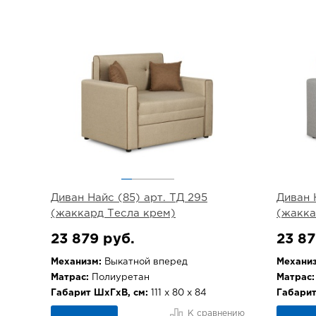
Диван Найс (85) арт. ТД 295
Диван 
(жаккард Тесла крем)
(жакка
23 879 руб.
23 87
Механизм:
Выкатной вперед
Механиз
Матрас:
Полиуретан
Матрас:
Габарит ШхГхВ, см:
111 х 80 х 84
Габарит
К сравнению