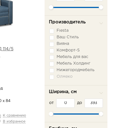
Производитель
Fiesta
Ваш Стиль
Вияна
 114/5
Комфорт-S
)
Мебель для вас
Мебель Холдинг
Нижегородмебель
Олмеко
Пратекс
ед
Сильва ММ
Ширина, см
Сола-М
0 х 84
от
Фламинго
до
Шарм-Дизайн
К сравнению
Эврика
В избранное