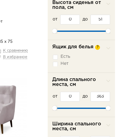
Высота сиденья от
Седафлекс
пола, см
Французская
раскладушка
от
до
ет
85 х 75
Ящик для белья
?
К сравнению
Есть
В избранное
Нет
Длина спального
места, см
от
до
Ширина спального
места, см