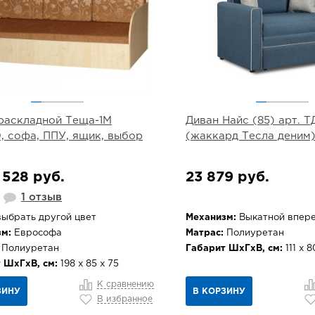
раскладной Теща-1М
Диван Найс (85) арт. ТД
0, софа, ППУ, ящик, выбор
(жаккард Тесла деним
 528 руб.
23 879 руб.
1 отзыв
ыбрать другой цвет
Механизм:
Выкатной впер
м:
Еврософа
Матрас:
Полиуретан
Полиуретан
Габарит ШхГхВ, см:
111 х 8
 ШхГхВ, см:
198 х 85 х 75
К сравнению
ЗИНУ
В КОРЗИНУ
В избранное