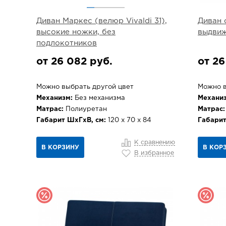
Диван Маркес (велюр Vivaldi 31),
Диван 
высокие ножки, без
выдви
подлокотников
от 26 082 руб.
от 26
Можно выбрать другой цвет
Можно в
Механизм:
Без механизма
Механиз
Матрас:
Полиуретан
Матрас:
Габарит ШхГхВ, см:
120 х 70 х 84
Габарит
К сравнению
В КОРЗИНУ
В КОР
В избранное