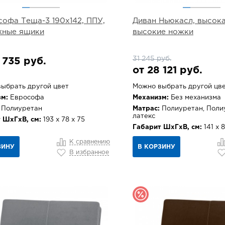
софа Теща-3 190х142, ППУ,
Диван Ньюкасл, высока
жные ящики
высокие ножки
31 245 руб.
 735 руб.
от 28 121 руб.
ыбрать другой цвет
Можно выбрать другой цв
м:
Еврософа
Механизм:
Без механизма
Полиуретан
Матрас:
Полиуретан, Поли
латекс
 ШхГхВ, см:
193 х 78 х 75
Габарит ШхГхВ, см:
141 х 8
К сравнению
ЗИНУ
В КОРЗИНУ
В избранное