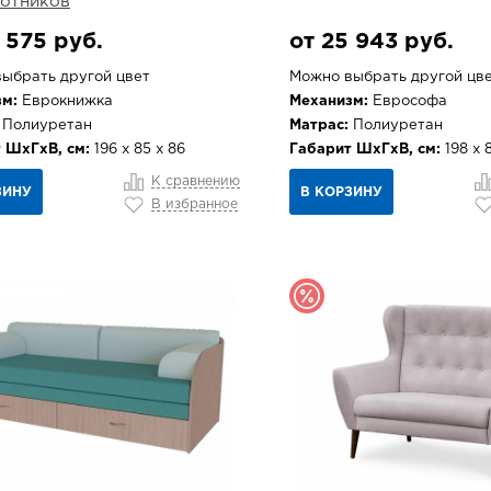
отников
 575 руб.
от 25 943 руб.
ыбрать другой цвет
Можно выбрать другой цв
м:
Еврокнижка
Механизм:
Еврософа
Полиуретан
Матрас:
Полиуретан
 ШхГхВ, см:
196 х 85 х 86
Габарит ШхГхВ, см:
198 х 
К сравнению
ЗИНУ
В КОРЗИНУ
В избранное