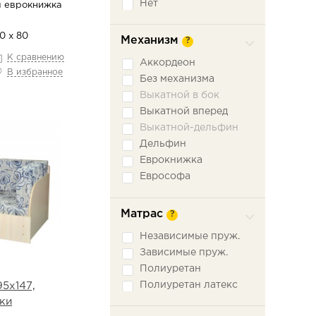
Нет
 еврокнижка
90 х 80
Механизм
?
К сравнению
Аккордеон
В избранное
Без механизма
Выкатной в бок
Выкатной вперед
Выкатной-дельфин
Дельфин
Еврокнижка
Еврософа
Книжка
Книжка откатная
Матрас
?
Малютка
Независимые пруж.
Ножницы
Зависимые пруж.
Пантограф
Полиуретан
Подъемное сидение
Полиуретан латекс
5х147,
Сабля
ки
Трехсекционная
еврокнижка