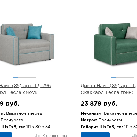
Найс (85) арт. ТД 296
Диван Найс (85) арт. Т
рд Тесла смоук)
(жаккард Тесла грин)
9 руб.
23 879 руб.
м:
Выкатной вперед
Механизм:
Выкатной впер
Полиуретан
Матрас:
Полиуретан
 ШхГхВ, см:
111 х 80 х 84
Габарит ШхГхВ, см:
111 х 8
К сравнению