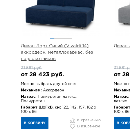
Диван Лорт Синий (Vivaldi 14)
Диван 
аккордеон, металлокаркас, без
подлокотников
31 581 руб.
31 581 р
от 28 423 руб.
от 28
Можно выбрать другой цвет
Можно в
Механизм:
Аккордеон
Механиз
Матрас:
Полиуретан латекс,
Матрас:
Полиуретан
латекс
Габарит ШхГхВ, см:
122, 142, 157, 182 х
Габарит
100 х 86
100 х 86
К сравнению
В КОРЗИНУ
В КОР
В избранное