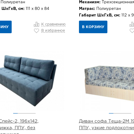
Полиуретан
Механизм:
Трехсекционная
 ШхГхВ, см:
111 х 80 х 84
Матрас:
Полиуретан
Габарит ШхГхВ, см:
112 х 
К сравнению
ЗИНУ
В КОРЗИНУ
В избранное
Спейс-2, 196х142,
Диван софа Теща-2М 19
ижка, ППУ, без
ППУ, узкие подлокотни