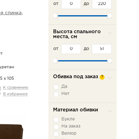
от
до
я спинка,
Высота спального
места, см
от
до
ет
уретан
Обивка под заказ
?
5 х 105
Да
К сравнению
Нет
В избранное
Материал обивки
Букле
На заказ
Велюр