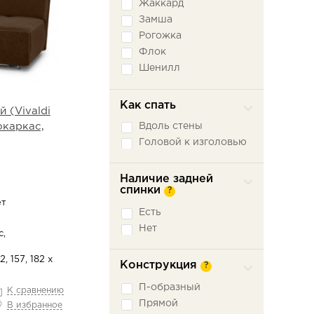
Жаккард
Замша
Рогожка
Флок
Шенилл
Экокожа
Как спать
 (Vivaldi
Вдоль стены
окаркас,
Головой к изголовью
Наличие задней
спинки
?
ет
Есть
Нет
с,
2, 157, 182 х
Конструкция
?
П-образный
К сравнению
Прямой
В избранное