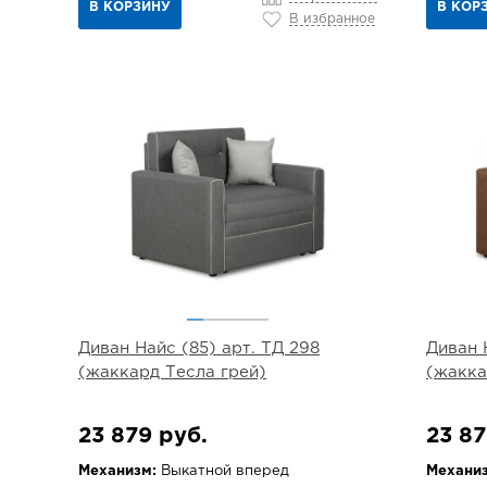
В КОРЗИНУ
В КОР
В избранное
Диван Найс (85) арт. ТД 298
Диван 
(жаккард Тесла грей)
(жакка
23 879 руб.
23 87
Механизм:
Выкатной вперед
Механиз