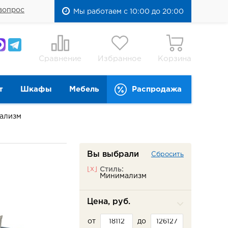
вопрос
Мы работаем с 10:00 до 20:00
Сравнение
Избранное
Корзина
т
Шкафы
Мебель
Распродажа
ализм
Вы выбрали
Сбросить
[x]
Стиль:
Минимализм
Цена, руб.
от
до