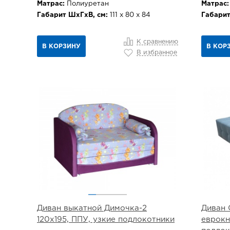
Матрас:
Полиуретан
Матрас:
Габарит ШхГхВ, см:
111 х 80 х 84
Габарит
К сравнению
В КОРЗИНУ
В КОР
В избранное
Диван выкатной Димочка-2
Диван 
120х195, ППУ, узкие подлокотники
еврокн