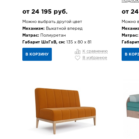
подлок
от 24 195 руб.
от 24
Можно выбрать другой цвет
Можно в
Механизм:
Выкатной вперед
Механиз
Матрас:
Полиуретан
Матрас:
Габарит ШхГхВ, см:
135 х 80 х 81
Габарит
К сравнению
В КОРЗИНУ
В КОР
В избранное