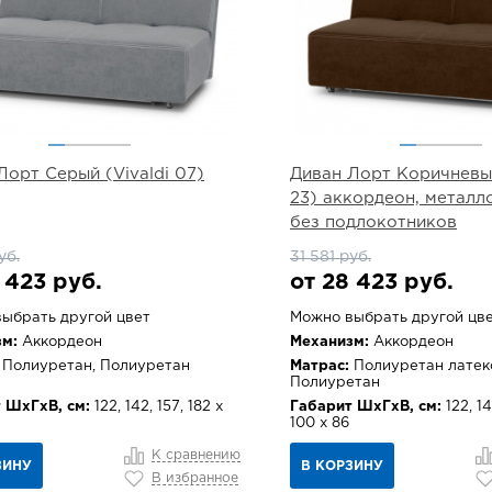
Лорт Серый (Vivaldi 07)
Диван Лорт Коричневый
23) аккордеон, металл
без подлокотников
уб.
31 581 руб.
 423 руб.
от 28 423 руб.
ыбрать другой цвет
Можно выбрать другой цв
м:
Аккордеон
Механизм:
Аккордеон
Полиуретан, Полиуретан
Матрас:
Полиуретан латек
Полиуретан
 ШхГхВ, см:
122, 142, 157, 182 х
Габарит ШхГхВ, см:
122, 14
100 х 86
К сравнению
ЗИНУ
В КОРЗИНУ
В избранное