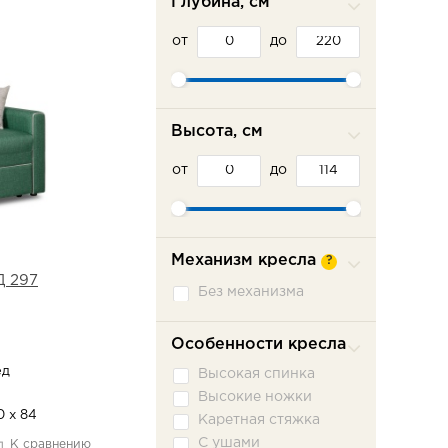
Глубина, см
от
до
Высота, см
от
до
Механизм кресла
?
Д 297
Без механизма
Особенности кресла
ед
Высокая спинка
Высокие ножки
0 х 84
Каретная стяжка
С ушами
К сравнению