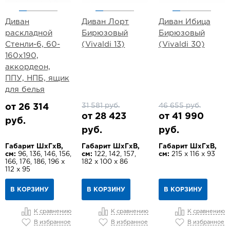
Диван
Диван Лорт
Диван Ибица
раскладной
Бирюзовый
Бирюзовый
Стенли-6, 60-
(Vivaldi 13)
(Vivaldi 30)
160х190,
аккордеон,
ППУ, НПБ, ящик
для белья
31 581 руб.
46 655 руб.
от 26 314
от 28 423
от 41 990
руб.
руб.
руб.
Габарит ШхГхВ,
Габарит ШхГхВ,
Габарит ШхГхВ,
см:
96, 136, 146, 156,
см:
122, 142, 157,
см:
215 х 116 х 93
166, 176, 186, 196 х
182 х 100 х 86
112 х 95
В КОРЗИНУ
В КОРЗИНУ
В КОРЗИНУ
К сравнению
К сравнению
К сравнению
В избранное
В избранное
В избранное