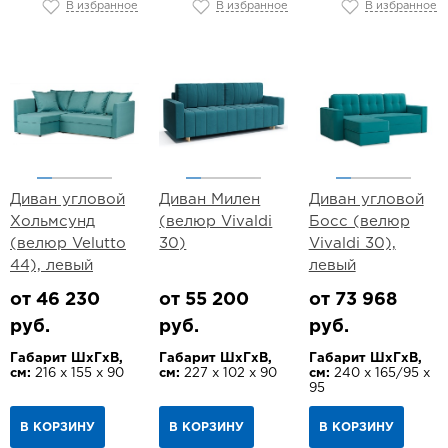
В избранное
В избранное
В избранное
Диван угловой
Диван Милен
Диван угловой
Хольмсунд
(велюр Vivaldi
Босс (велюр
(велюр Velutto
30)
Vivaldi 30),
44), левый
левый
от 46 230
от 55 200
от 73 968
руб.
руб.
руб.
Габарит ШхГхВ,
Габарит ШхГхВ,
Габарит ШхГхВ,
см:
216 х 155 х 90
см:
227 х 102 х 90
см:
240 х 165/95 х
95
В КОРЗИНУ
В КОРЗИНУ
В КОРЗИНУ