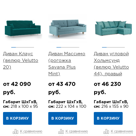
Диван Клаус
Диван Массимо
Диван угловой
(велюр Velutto
(рогожка
Хольмсунд
20)
Savana Plus
(велюр Velutto
Mint)
44), правый
от 42 090
от 43 470
от 46 230
руб.
руб.
руб.
Габарит ШхГхВ,
Габарит ШхГхВ,
Габарит ШхГхВ,
см:
218 х 100 х 95
см:
222 х 104 х 100
см:
216 х 155 х 90
В КОРЗИНУ
В КОРЗИНУ
В КОРЗИНУ
К сравнению
К сравнению
К сравнению