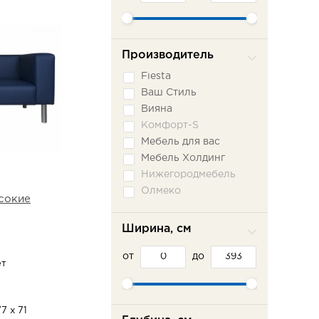
Производитель
Fiesta
Ваш Стиль
Вияна
Комфорт-S
Мебель для вас
Мебель Холдинг
Нижегородмебель
Олмеко
сокие
Пратекс
Сильва ММ
Ширина, см
Сола-М
от
Фламинго
до
ет
Шарм-Дизайн
Эврика
7 х 71