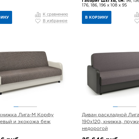
Габарит ШхГхВ, см:
96, 136
176, 186, 196 х 108 х 95
К сравнению
ЗИНУ
В КОРЗИНУ
В избранное
книжка Лига-М Корфу
Диван раскладной Лига
евый и экокожа беж
190х120, книжка, пруж
недорогой