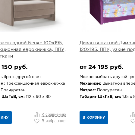
раскладной Бенкс 100х195,
Диван выкатной Димоч
кционная еврокнижка, ППУ,
120х195, ППУ, узкие п
ткани
 150 руб.
от 24 195 руб.
ыбрать другой цвет
Можно выбрать другой цв
м:
Трехсекционная еврокнижка
Механизм:
Выкатной впер
Полиуретан
Матрас:
Полиуретан
 ШхГхВ, см:
112 х 90 х 80
Габарит ШхГхВ, см:
135 х 8
К сравнению
ЗИНУ
В КОРЗИНУ
В избранное