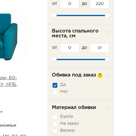
от
до
Высота спального
места, см
от
до
Обивка под заказ
?
ли, 60-
У, НПБ,
Да
Нет
Материал обивки
ет
Букле
На заказ
висимые
Велюр