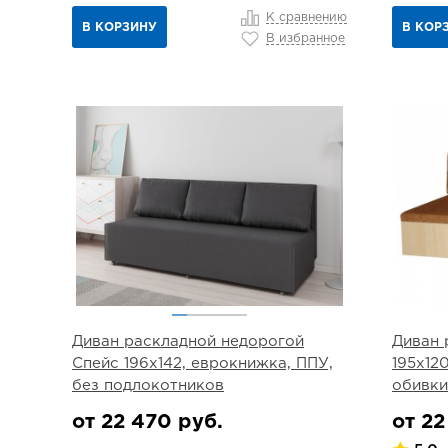
К сравнению
В КОРЗИНУ
В КОР
В избранное
Диван раскладной недорогой
Диван 
Спейс 196х142, еврокнижка, ППУ,
195х12
без подлокотников
обивки
от 22 470 руб.
от 22