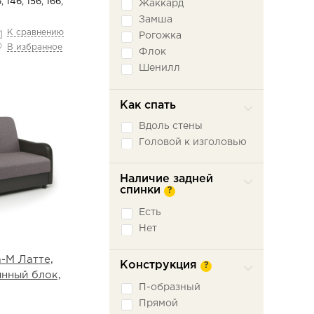
, 146, 156, 166,
Жаккард
Замша
К сравнению
Рогожка
В избранное
Флок
Шенилл
Экокожа
Как спать
Вдоль стены
Головой к изголовью
Наличие задней
спинки
?
Есть
Нет
-М Латте,
Конструкция
?
инный блок,
П-образный
Прямой