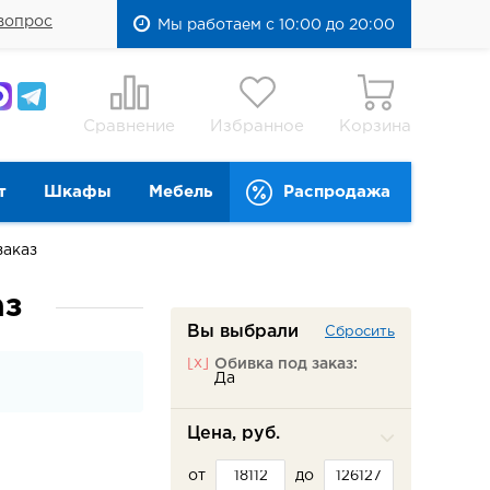
вопрос
Мы работаем с 10:00 до 20:00
Сравнение
Избранное
Корзина
т
Шкафы
Мебель
Распродажа
заказ
аз
Вы выбрали
Сбросить
[x]
Обивка под заказ:
Да
Цена, руб.
от
до