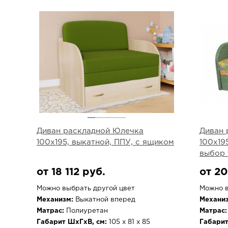
Диван раскладной Юлечка
Диван 
100х195, выкатной, ППУ, с ящиком
100х19
выбор 
от 18 112 руб.
от 20
Можно выбрать другой цвет
Можно в
Механизм:
Выкатной вперед
Механиз
Матрас:
Полиуретан
Матрас:
Габарит ШхГхВ, см:
105 х 81 х 85
Габарит