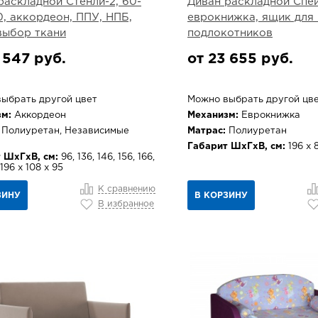
раскладной Стенли-2, 60-
Диван раскладной Спейс
0, аккордеон, ППУ, НПБ,
еврокнижка, ящик для 
выбор ткани
подлокотников
 547 руб.
от 23 655 руб.
ыбрать другой цвет
Можно выбрать другой цв
м:
Аккордеон
Механизм:
Еврокнижка
Полиуретан, Независимые
Матрас:
Полиуретан
Габарит ШхГхВ, см:
196 х 
 ШхГхВ, см:
96, 136, 146, 156, 166,
 196 х 108 х 95
К сравнению
ЗИНУ
В КОРЗИНУ
В избранное