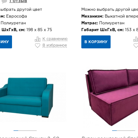
1 отзыв
ыбрать другой цвет
Можно выбрать другой цв
м:
Еврософа
Механизм:
Выкатной впер
Полиуретан
Матрас:
Полиуретан
 ШхГхВ, см:
198 х 85 х 75
Габарит ШхГхВ, см:
153 х 
К сравнению
ЗИНУ
В КОРЗИНУ
В избранное