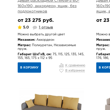
Диван раскладной Стенли-5 60-
Диван 
160х190, аккордеон, ящик, без
160х19
подлокотников
ящик, 
от 23 275 руб.
от 23
5.0
1 отзыв
Можно выбрать другой цвет
Можно в
Механизм:
Аккордеон
Механиз
Матрас:
Полиуретан, Независимые
Матрас:
пруж.
пруж.
Габарит ШхГхВ, см:
75, 115, 125, 135, 145,
Габарит
155, 165, 175 х 112 х 95
176, 186,
К сравнению
В КОРЗИНУ
В КОР
В избранное