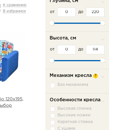
Глубина, см
К сравнению
В избранное
от
до
Высота, см
от
до
Механизм кресла
?
Без механизма
о 120х195,
Особенности кресла
выбор
Высокая спинка
Высокие ножки
Каретная стяжка
С ушами