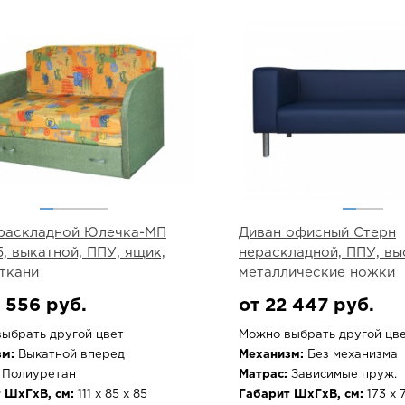
раскладной Юлечка-МП
Диван офисный Стерн
5, выкатной, ППУ, ящик,
нераскладной, ППУ, вы
ткани
металлические ножки
 556 руб.
от 22 447 руб.
ыбрать другой цвет
Можно выбрать другой цв
м:
Выкатной вперед
Механизм:
Без механизма
Полиуретан
Матрас:
Зависимые пруж.
 ШхГхВ, см:
111 х 85 х 85
Габарит ШхГхВ, см:
173 х 7