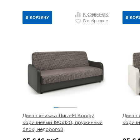
К сравнению
В КОРЗИНУ
В КОР
В избранное
Диван книжка Лига-М Корфу
Диван 
коричневый 190х120, пружинный
коричн
блок, недорогой