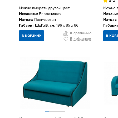
5.0
Можно выбрать другой цвет
Можно в
Механизм:
Еврокнижка
Механиз
Матрас:
Полиуретан
Матрас:
Габарит ШхГхВ, см:
196 х 85 х 86
Габарит
К сравнению
В КОРЗИНУ
В КОР
В избранное