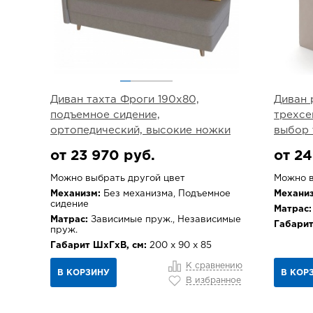
Диван тахта Фроги 190х80,
Диван 
подъемное сидение,
трехсе
ортопедический, высокие ножки
выбор 
от 23 970 руб.
от 24
Можно выбрать другой цвет
Можно в
Механизм:
Без механизма, Подъемное
Механиз
сидение
Матрас:
Матрас:
Зависимые пруж., Независимые
Габарит
пруж.
Габарит ШхГхВ, см:
200 х 90 х 85
К сравнению
В КОРЗИНУ
В КОР
В избранное