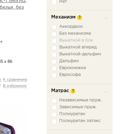
-1 196х142,
Нет
белья, без
Механизм
?
Аккордеон
Без механизма
Выкатной в бок
ет
Выкатной вперед
Выкатной-дельфин
Дельфин
85 х 86
Еврокнижка
Еврософа
К сравнению
Книжка
В избранное
Книжка откатная
Матрас
?
Малютка
Независимые пруж.
Ножницы
Зависимые пруж.
Пантограф
Полиуретан
Подъемное сидение
Полиуретан латекс
Сабля
Трехсекционная
еврокнижка