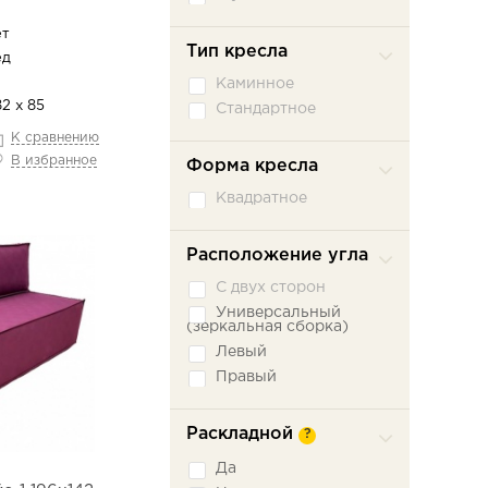
ет
Тип кресла
ед
Каминное
82 х 85
Стандартное
К сравнению
В избранное
Форма кресла
Квадратное
Расположение угла
С двух сторон
Универсальный
(зеркальная сборка)
Левый
Правый
Раскладной
?
Да