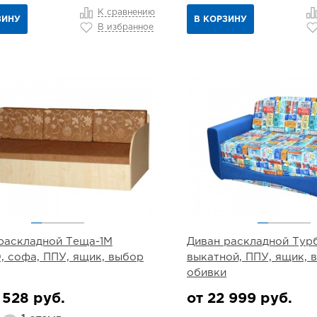
К сравнению
ЗИНУ
В КОРЗИНУ
В избранное
раскладной Теща-1М
Диван раскладной Турб
0, софа, ППУ, ящик, выбор
выкатной, ППУ, ящик, 
обивки
 528 руб.
от 22 999 руб.