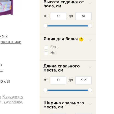
Высота сиденья от
Седафлекс
пола, см
Французская
раскладушка
от
до
ка-2
Ящик для белья
?
одлокотники
Есть
Нет
ет
Длина спального
места, см
ед
от
до
0 х 81
К сравнению
В избранное
Ширина спального
места, см