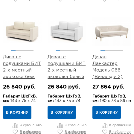
Диван с
Диван с
Диван
подушками БИТ
подушками БИТ
Ланкастер
2-х местный
2-х местный
Модель 066
экокожа беж
экокожа белый
(Вивальди 2)
26 840 руб.
26 840 руб.
27 864 руб.
Габарит ШхГхВ,
Габарит ШхГхВ,
Габарит ШхГхВ,
см:
143 х 75 х 74
см:
143 х 75 х 74
см:
190 х 78 х 86 см
В КОРЗИНУ
В КОРЗИНУ
В КОРЗИНУ
К сравнению
К сравнению
К сравнению
В избранное
В избранное
В избранное