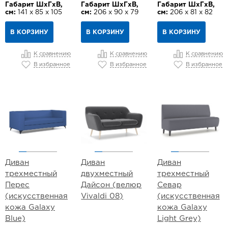
Габарит ШхГхВ,
Габарит ШхГхВ,
Габарит ШхГхВ,
см:
141 х 85 х 105
см:
206 х 90 х 79
см:
206 х 81 х 82
В КОРЗИНУ
В КОРЗИНУ
В КОРЗИНУ
К сравнению
К сравнению
К сравнению
В избранное
В избранное
В избранное
Диван
Диван
Диван
трехместный
двухместный
трехместный
Перес
Дайсон (велюр
Севар
(искусственная
Vivaldi 08)
(искусственная
кожа Galaxy
кожа Galaxy
Blue)
Light Grey)