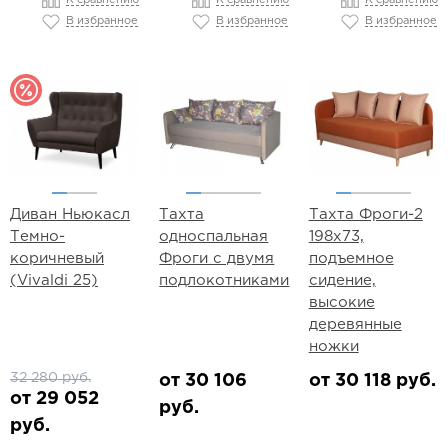
К сравнению
К сравнению
К сравнению
В избранное
В избранное
В избранное
Диван Ньюкасл
Тахта
Тахта Фроги-2
Темно-
односпальная
198х73,
коричневый
Фроги с двумя
подъемное
(Vivaldi 25)
подлокотниками
сидение,
высокие
деревянные
ножки
32 280 руб.
от 30 106
от 30 118 руб.
от 29 052
руб.
руб.