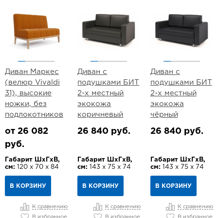
Диван Маркес
Диван с
Диван с
(велюр Vivaldi
подушками БИТ
подушками БИТ
31), высокие
2-х местный
2-х местный
ножки, без
экокожа
экокожа
подлокотников
коричневый
чёрный
от 26 082
26 840 руб.
26 840 руб.
руб.
Габарит ШхГхВ,
Габарит ШхГхВ,
Габарит ШхГхВ,
см:
120 х 70 х 84
см:
143 х 75 х 74
см:
143 х 75 х 74
В КОРЗИНУ
В КОРЗИНУ
В КОРЗИНУ
К сравнению
К сравнению
К сравнению
В избранное
В избранное
В избранное