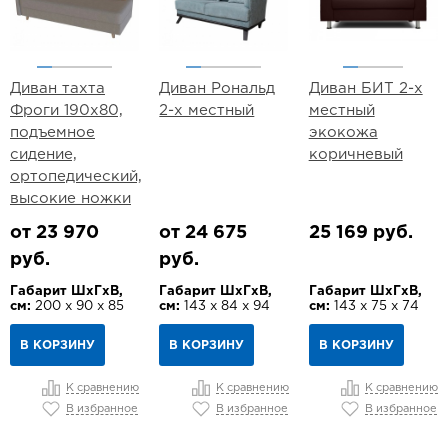
Диван тахта
Диван Рональд
Диван БИТ 2-х
Фроги 190х80,
2-х местный
местный
подъемное
экокожа
сидение,
коричневый
ортопедический,
высокие ножки
от 23 970
от 24 675
25 169 руб.
руб.
руб.
Габарит ШхГхВ,
Габарит ШхГхВ,
Габарит ШхГхВ,
см:
200 х 90 х 85
см:
143 х 84 х 94
см:
143 х 75 х 74
В КОРЗИНУ
В КОРЗИНУ
В КОРЗИНУ
К сравнению
К сравнению
К сравнению
В избранное
В избранное
В избранное