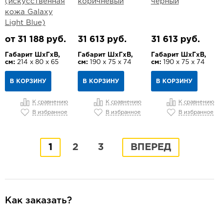
(искусственная
коричневый
чёрный
кожа Galaxy
Light Blue)
от 31 188 руб.
31 613 руб.
31 613 руб.
Габарит ШхГхВ,
Габарит ШхГхВ,
Габарит ШхГхВ,
см:
214 х 80 х 65
см:
190 х 75 х 74
см:
190 х 75 х 74
В КОРЗИНУ
В КОРЗИНУ
В КОРЗИНУ
К сравнению
К сравнению
К сравнению
В избранное
В избранное
В избранное
1
2
3
ВПЕРЕД
Как заказать?