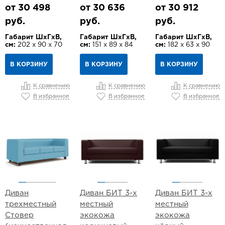
от 30 498
от 30 636
от 30 912
руб.
руб.
руб.
Габарит ШхГхВ,
Габарит ШхГхВ,
Габарит ШхГхВ,
см:
202 х 90 х 70
см:
151 х 89 х 84
см:
182 х 63 х 90
В КОРЗИНУ
В КОРЗИНУ
В КОРЗИНУ
К сравнению
К сравнению
К сравнению
В избранное
В избранное
В избранное
Диван
Диван БИТ 3-х
Диван БИТ 3-х
трехместный
местный
местный
Стовер
экокожа
экокожа