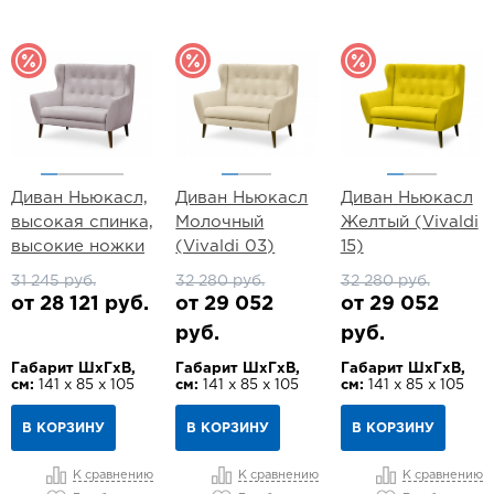
Диван Ньюкасл,
Диван Ньюкасл
Диван Ньюкасл
высокая спинка,
Молочный
Желтый (Vivaldi
высокие ножки
(Vivaldi 03)
15)
31 245 руб.
32 280 руб.
32 280 руб.
от 28 121 руб.
от 29 052
от 29 052
руб.
руб.
Габарит ШхГхВ,
Габарит ШхГхВ,
Габарит ШхГхВ,
см:
141 х 85 х 105
см:
141 х 85 х 105
см:
141 х 85 х 105
В КОРЗИНУ
В КОРЗИНУ
В КОРЗИНУ
К сравнению
К сравнению
К сравнению