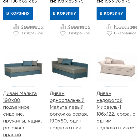
см:
196 х 85 х 86
см:
198 х 85 х 75
см:
193 х 78 х 75
В КОРЗИНУ
В КОРЗИНУ
В КОРЗИНУ
К сравнению
К сравнению
К сравнению
В избранное
В избранное
В избранное
Диван Мальта
Диван
Диван
190х80,
односпальный
недорогой
подъемное
Мальта левый,
Мираэль-1
сидение,
рогожка серая,
186х122, софа, с
пружины, ящик,
190х80, один
одним
рогожка,
подлокотник
подлокотником
правый