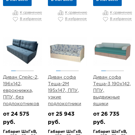
К сравнению
К сравнению
К сравнению
В избранное
В избранное
В избранное
Диван Спейс-2,
Диван софа
Диван софа
196х142,
Теща-2М
Теща-3 190х142,
еврокнижка,
195х147, ППУ,
ППУ,
ППУ, без
узкие
выдвижные
подлокотников
подлокотники
ящики
от 24 575
от 25 943
от 26 735
руб.
руб.
руб.
Габарит ШхГхВ,
Габарит ШхГхВ,
Габарит ШхГхВ,