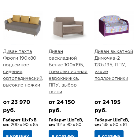
Диван тахта
Диван
Диван выкатной
Фроги 190х80,
раскладной
Димочка-2
подъемное
Бенкс 100х195,
120х195, ППУ,
сидение,
трехсекционная
узкие
ортопедический,
еврокнижка,
подлокотники
высокие ножки
ППУ, выбор
ткани
от 23 970
от 24 150
от 24 195
руб.
руб.
руб.
Габарит ШхГхВ,
Габарит ШхГхВ,
Габарит ШхГхВ,
см:
200 х 90 х 85
см:
112 х 90 х 80
см:
135 х 80 х 81
В КОРЗИНУ
В КОРЗИНУ
В КОРЗИНУ