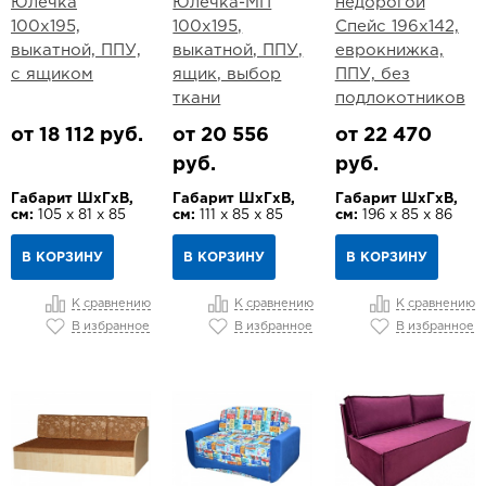
Юлечка
Юлечка-МП
недорогой
100х195,
100х195,
Спейс 196х142,
выкатной, ППУ,
выкатной, ППУ,
еврокнижка,
с ящиком
ящик, выбор
ППУ, без
ткани
подлокотников
от 18 112 руб.
от 20 556
от 22 470
руб.
руб.
Габарит ШхГхВ,
Габарит ШхГхВ,
Габарит ШхГхВ,
см:
105 х 81 х 85
см:
111 х 85 х 85
см:
196 х 85 х 86
В КОРЗИНУ
В КОРЗИНУ
В КОРЗИНУ
К сравнению
К сравнению
К сравнению
В избранное
В избранное
В избранное