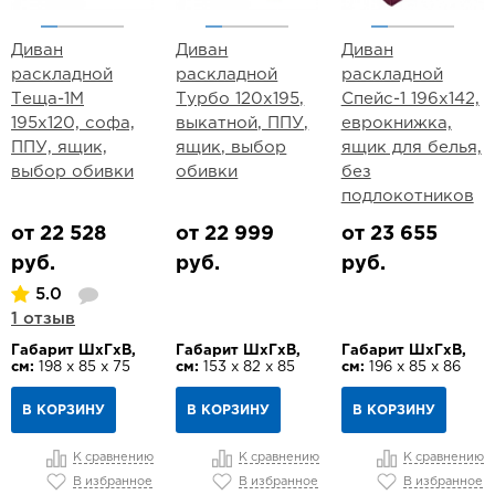
Диван
Диван
Диван
раскладной
раскладной
раскладной
Теща-1М
Турбо 120х195,
Спейс-1 196х142,
195х120, софа,
выкатной, ППУ,
еврокнижка,
ППУ, ящик,
ящик, выбор
ящик для белья,
выбор обивки
обивки
без
подлокотников
от 22 528
от 22 999
от 23 655
руб.
руб.
руб.
5.0
1 отзыв
Габарит ШхГхВ,
Габарит ШхГхВ,
Габарит ШхГхВ,
см:
198 х 85 х 75
см:
153 х 82 х 85
см:
196 х 85 х 86
В КОРЗИНУ
В КОРЗИНУ
В КОРЗИНУ
К сравнению
К сравнению
К сравнению
В избранное
В избранное
В избранное