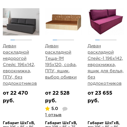
Диван
Диван
Диван
раскладной
раскладной
раскладной
недорогой
Теща-1М
Спейс-1 196х142,
Спейс 196х142,
195х120, софа,
еврокнижка,
еврокнижка,
ППУ, ящик,
ящик для белья,
ППУ, без
выбор обивки
без
подлокотников
подлокотников
от 22 470
от 22 528
от 23 655
руб.
руб.
руб.
5.0
1 отзыв
Габарит ШхГхВ,
Габарит ШхГхВ,
Габарит ШхГхВ,