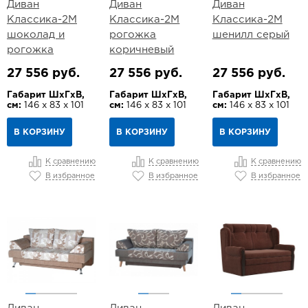
Диван
Диван
Диван
Классика-2М
Классика-2М
Классика-2М
шоколад и
рогожка
шенилл серый
рогожка
коричневый
27 556 руб.
27 556 руб.
27 556 руб.
Габарит ШхГхВ,
Габарит ШхГхВ,
Габарит ШхГхВ,
см:
146 х 83 х 101
см:
146 х 83 х 101
см:
146 х 83 х 101
В КОРЗИНУ
В КОРЗИНУ
В КОРЗИНУ
К сравнению
К сравнению
К сравнению
В избранное
В избранное
В избранное