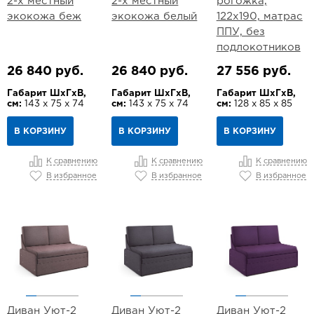
2-х местный
2-х местный
рогожка,
экокожа беж
экокожа белый
122х190, матрас
ППУ, без
подлокотников
26 840 руб.
26 840 руб.
27 556 руб.
Габарит ШхГхВ,
Габарит ШхГхВ,
Габарит ШхГхВ,
см:
143 х 75 х 74
см:
143 х 75 х 74
см:
128 х 85 х 85
В КОРЗИНУ
В КОРЗИНУ
В КОРЗИНУ
К сравнению
К сравнению
К сравнению
В избранное
В избранное
В избранное
Диван Уют-2
Диван Уют-2
Диван Уют-2