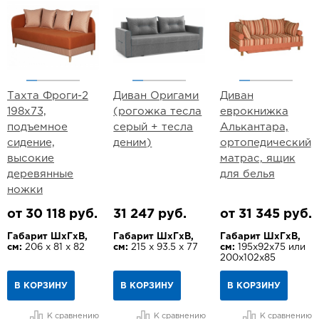
Тахта Фроги-2
Диван Оригами
Диван
198х73,
(рогожка тесла
еврокнижка
подъемное
серый + тесла
Алькантара,
сидение,
деним)
ортопедический
высокие
матрас, ящик
деревянные
для белья
ножки
от 30 118 руб.
31 247 руб.
от 31 345 руб.
Габарит ШхГхВ,
Габарит ШхГхВ,
Габарит ШхГхВ,
см:
206 х 81 х 82
см:
215 х 93.5 х 77
см:
195х92х75 или
200х102х85
В КОРЗИНУ
В КОРЗИНУ
В КОРЗИНУ
К сравнению
К сравнению
К сравнению