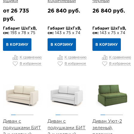
ящики
коричневый
чёрный
от 26 735
26 840 руб.
26 840 руб.
руб.
Габарит ШхГхВ,
Габарит ШхГхВ,
Габарит ШхГхВ,
см:
193 х 78 х 75
см:
143 х 75 х 74
см:
143 х 75 х 74
В КОРЗИНУ
В КОРЗИНУ
В КОРЗИНУ
К сравнению
К сравнению
К сравнению
В избранное
В избранное
В избранное
Диван с
Диван с
Диван Уют-2
подушками БИТ
подушками БИТ
зеленый,