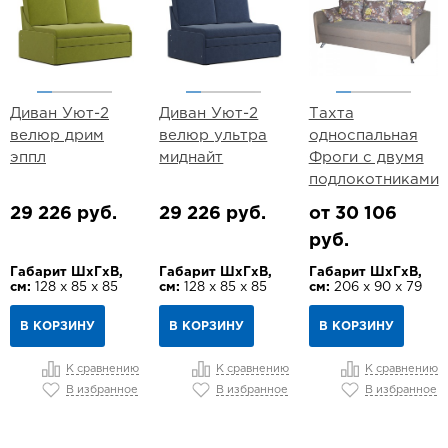
Диван Уют-2
Диван Уют-2
Тахта
велюр дрим
велюр ультра
односпальная
эппл
миднайт
Фроги с двумя
подлокотниками
29 226 руб.
29 226 руб.
от 30 106
руб.
Габарит ШхГхВ,
Габарит ШхГхВ,
Габарит ШхГхВ,
см:
128 х 85 х 85
см:
128 х 85 х 85
см:
206 х 90 х 79
В КОРЗИНУ
В КОРЗИНУ
В КОРЗИНУ
К сравнению
К сравнению
К сравнению
В избранное
В избранное
В избранное