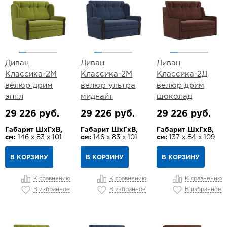
Диван
Диван
Диван
Классика-2М
Классика-2М
Классика-2Д
велюр дрим
велюр ультра
велюр дрим
эппл
миднайт
шоколад
29 226 руб.
29 226 руб.
29 226 руб.
Габарит ШхГхВ,
Габарит ШхГхВ,
Габарит ШхГхВ,
см:
146 х 83 х 101
см:
146 х 83 х 101
см:
137 х 84 х 109
В КОРЗИНУ
В КОРЗИНУ
В КОРЗИНУ
К сравнению
К сравнению
К сравнению
В избранное
В избранное
В избранное