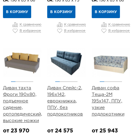
см:
196 х 85 х 86
см:
198 х 85 х 75
см:
196 х 85 х 86
В КОРЗИНУ
В КОРЗИНУ
В КОРЗИНУ
К сравнению
К сравнению
К сравнению
В избранное
В избранное
В избранное
Диван тахта
Диван Спейс-2,
Диван софа
Фроги 190х80,
196х142,
Теща-2М
подъемное
еврокнижка,
195х147, ППУ,
сидение,
ППУ, без
узкие
ортопедический,
подлокотников
подлокотники
высокие ножки
от 23 970
от 24 575
от 25 943