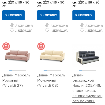
см:
220 х 116 х 90
см:
220 х 116 х 90
см:
220 х 116 х 90
см
см
см
В КОРЗИНУ
В КОРЗИНУ
В КОРЗИНУ
К сравнению
К сравнению
К сравнению
В избранное
В избранное
В избранное
Диван Марсель
Диван Марсель
Диван
Розовый
Молочный
раскладной
(Vivaldi 27)
(Vivaldi 03)
Чарли, 205х148,
еврокнижка,
пенополиуретан,
без боковин