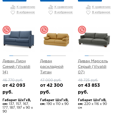
К сравнению
К сравнению
К сравнению
В избранное
В избранное
В избранное
Диван Лион
Диван
Диван Марсель
Синий (Vivaldi
раскладной
Серый (Vivaldi
14)
Титан
07)
46 770 руб.
47 000 руб.
48 725 руб.
от 42 093
от 42 300
от 43 853
руб.
руб.
руб.
Габарит ШхГхВ,
Габарит ШхГхВ,
Габарит ШхГхВ,
см:
137, 157, 167,
см:
190 х 110 х 90
см:
220 х 116 х 90
177, 187, 197 х 90 х
см
90