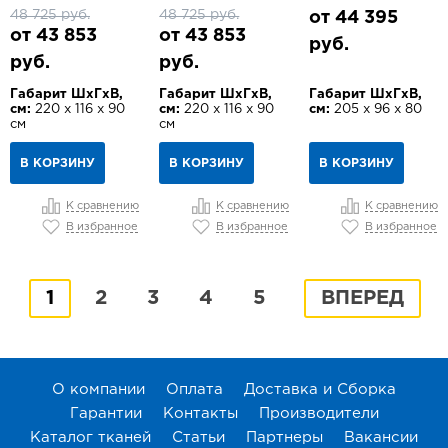
48 725 руб.
48 725 руб.
от 44 395
от 43 853
от 43 853
руб.
руб.
руб.
Габарит ШхГхВ,
Габарит ШхГхВ,
Габарит ШхГхВ,
см:
220 х 116 х 90
см:
220 х 116 х 90
см:
205 х 96 х 80
см
см
В КОРЗИНУ
В КОРЗИНУ
В КОРЗИНУ
К сравнению
К сравнению
К сравнению
В избранное
В избранное
В избранное
1
2
3
4
5
ВПЕРЕД
О компании
Оплата
Доставка и Сборка
Гарантии
Контакты
Производители
Каталог тканей
Статьи
Партнеры
Вакансии