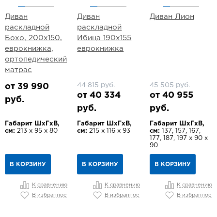
Диван
Диван
Диван Лион
раскладной
раскладной
Бохо, 200х150,
Ибица 190х155
еврокнижка,
еврокнижка
ортопедический
матрас
44 815 руб.
45 505 руб.
от 39 990
от 40 334
от 40 955
руб.
руб.
руб.
Габарит ШхГхВ,
Габарит ШхГхВ,
Габарит ШхГхВ,
см:
213 х 95 х 80
см:
215 х 116 х 93
см:
137, 157, 167,
177, 187, 197 х 90 х
90
В КОРЗИНУ
В КОРЗИНУ
В КОРЗИНУ
К сравнению
К сравнению
К сравнению
В избранное
В избранное
В избранное