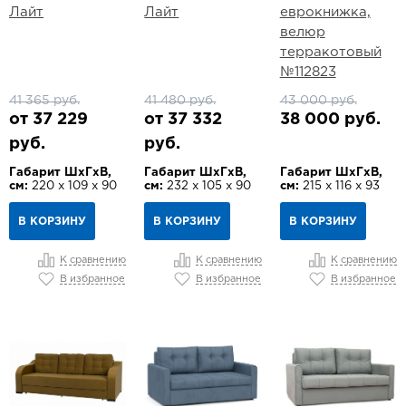
Лайт
Лайт
еврокнижка,
велюр
терракотовый
№112823
41 365 руб.
41 480 руб.
43 000 руб.
от 37 229
от 37 332
38 000 руб.
руб.
руб.
Габарит ШхГхВ,
Габарит ШхГхВ,
Габарит ШхГхВ,
см:
220 х 109 х 90
см:
232 х 105 х 90
см:
215 х 116 х 93
В КОРЗИНУ
В КОРЗИНУ
В КОРЗИНУ
К сравнению
К сравнению
К сравнению
В избранное
В избранное
В избранное