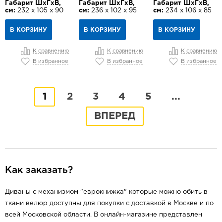
Габарит ШхГхВ,
Габарит ШхГхВ,
Габарит ШхГхВ,
см:
232 х 105 х 90
см:
236 х 102 х 95
см:
234 х 106 х 85
В КОРЗИНУ
В КОРЗИНУ
В КОРЗИНУ
К сравнению
К сравнению
К сравнению
В избранное
В избранное
В избранное
1
2
3
4
5
...
ВПЕРЕД
Как заказать?
Диваны с механизмом "еврокнижка" которые можно обить в
ткани велюр доступны для покупки с доставкой в Москве и по
всей Московской области. В онлайн-магазине представлен