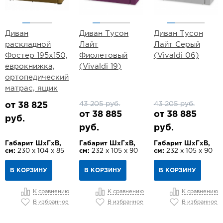
Диван
Диван Тусон
Диван Тусон
раскладной
Лайт
Лайт Серый
Фостер 195х150,
Фиолетовый
(Vivaldi 06)
еврокнижка,
(Vivaldi 19)
ортопедический
матрас, ящик
43 205 руб.
43 205 руб.
от 38 825
от 38 885
от 38 885
руб.
руб.
руб.
Габарит ШхГхВ,
Габарит ШхГхВ,
Габарит ШхГхВ,
см:
230 х 104 х 85
см:
232 х 105 х 90
см:
232 х 105 х 90
В КОРЗИНУ
В КОРЗИНУ
В КОРЗИНУ
К сравнению
К сравнению
К сравнению
В избранное
В избранное
В избранное