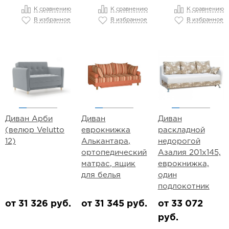
К сравнению
К сравнению
К сравнению
В избранное
В избранное
В избранное
Диван Арби
Диван
Диван
(велюр Velutto
еврокнижка
раскладной
12)
Алькантара,
недорогой
ортопедический
Азалия 201х145,
матрас, ящик
еврокнижка,
для белья
один
подлокотник
от 31 326 руб.
от 31 345 руб.
от 33 072
руб.