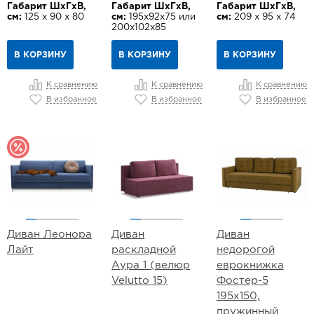
Габарит ШхГхВ,
Габарит ШхГхВ,
Габарит ШхГхВ,
см:
125 х 90 х 80
см:
195х92х75 или
см:
209 х 95 х 74
200х102х85
В КОРЗИНУ
В КОРЗИНУ
В КОРЗИНУ
К сравнению
К сравнению
К сравнению
В избранное
В избранное
В избранное
Диван Леонора
Диван
Диван
Лайт
раскладной
недорогой
Аура 1 (велюр
еврокнижка
Velutto 15)
Фостер-5
195х150,
пружинный