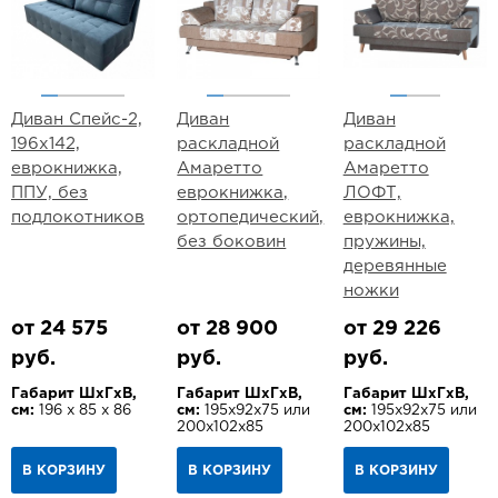
Диван Спейс-2,
Диван
Диван
196х142,
раскладной
раскладной
еврокнижка,
Амаретто
Амаретто
ППУ, без
еврокнижка,
ЛОФТ,
подлокотников
ортопедический,
еврокнижка,
без боковин
пружины,
деревянные
ножки
от 24 575
от 28 900
от 29 226
руб.
руб.
руб.
Габарит ШхГхВ,
Габарит ШхГхВ,
Габарит ШхГхВ,
см:
196 х 85 х 86
см:
195х92х75 или
см:
195х92х75 или
200х102х85
200х102х85
В КОРЗИНУ
В КОРЗИНУ
В КОРЗИНУ