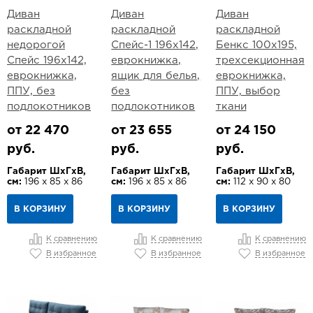
Диван
Диван
Диван
раскладной
раскладной
раскладной
недорогой
Спейс-1 196х142,
Бенкс 100х195,
Спейс 196х142,
еврокнижка,
трехсекционная
еврокнижка,
ящик для белья,
еврокнижка,
ППУ, без
без
ППУ, выбор
подлокотников
подлокотников
ткани
от 22 470
от 23 655
от 24 150
руб.
руб.
руб.
Габарит ШхГхВ,
Габарит ШхГхВ,
Габарит ШхГхВ,
см:
196 х 85 х 86
см:
196 х 85 х 86
см:
112 х 90 х 80
В КОРЗИНУ
В КОРЗИНУ
В КОРЗИНУ
К сравнению
К сравнению
К сравнению
В избранное
В избранное
В избранное