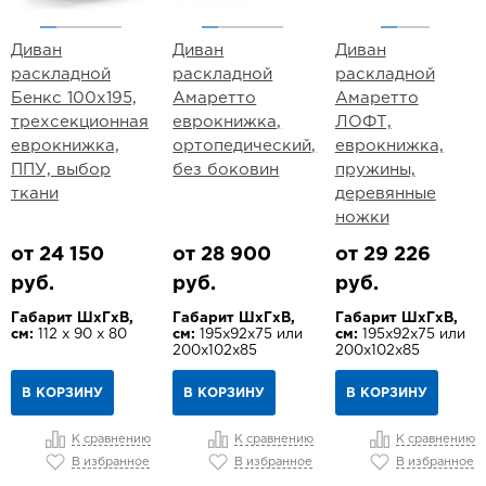
Диван
Диван
Диван
раскладной
раскладной
раскладной
Бенкс 100х195,
Амаретто
Амаретто
трехсекционная
еврокнижка,
ЛОФТ,
еврокнижка,
ортопедический,
еврокнижка,
ППУ, выбор
без боковин
пружины,
ткани
деревянные
ножки
от 24 150
от 28 900
от 29 226
руб.
руб.
руб.
Габарит ШхГхВ,
Габарит ШхГхВ,
Габарит ШхГхВ,
см:
112 х 90 х 80
см:
195х92х75 или
см:
195х92х75 или
200х102х85
200х102х85
В КОРЗИНУ
В КОРЗИНУ
В КОРЗИНУ
К сравнению
К сравнению
К сравнению
В избранное
В избранное
В избранное