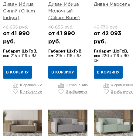
Диван Ибица
Диван Ибица
Диван Марсель
Синий (Cilium
Молочный
Indigo)
(Cilium Bone)
46 655 руб.
46 655 руб.
46 770 руб.
от 41 990
от 41 990
от 42 093
руб.
руб.
руб.
Габарит ШхГхВ,
Габарит ШхГхВ,
Габарит ШхГхВ,
см:
215 х 116 х 93
см:
215 х 116 х 93
см:
220 х 116 х 90
см
В КОРЗИНУ
В КОРЗИНУ
В КОРЗИНУ
К сравнению
К сравнению
К сравнению
В избранное
В избранное
В избранное