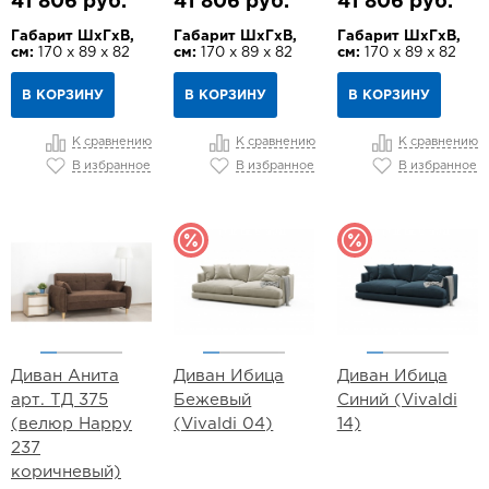
41 806 руб.
41 806 руб.
41 806 руб.
Габарит ШхГхВ,
Габарит ШхГхВ,
Габарит ШхГхВ,
см:
170 х 89 х 82
см:
170 х 89 х 82
см:
170 х 89 х 82
В КОРЗИНУ
В КОРЗИНУ
В КОРЗИНУ
К сравнению
К сравнению
К сравнению
В избранное
В избранное
В избранное
Диван Анита
Диван Ибица
Диван Ибица
арт. ТД 375
Бежевый
Синий (Vivaldi
(велюр Happy
(Vivaldi 04)
14)
237
коричневый)