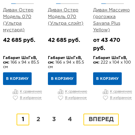
Диван Остер
Диван Остер
Диван Массимо
Модель 070
Модель 070
(рогожка
(Ультра
(Ультра слэйт)
Savana Plus
мустард)
Yellow)
42 685 руб.
42 685 руб.
от 43 470
руб.
Габарит ШхГхВ,
Габарит ШхГхВ,
Габарит ШхГхВ,
см:
166 х 94 х 85.5
см:
166 х 94 х 85.5
см:
222 х 104 х 100
см
см
В КОРЗИНУ
В КОРЗИНУ
В КОРЗИНУ
К сравнению
К сравнению
К сравнению
В избранное
В избранное
В избранное
1
2
3
4
ВПЕРЕД