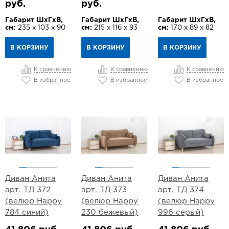
руб.
руб.
Габарит ШхГхВ,
Габарит ШхГхВ,
Габарит ШхГхВ,
см:
235 х 103 х 90
см:
215 х 116 х 93
см:
170 х 89 х 82
В КОРЗИНУ
В КОРЗИНУ
В КОРЗИНУ
К сравнению
К сравнению
К сравнению
В избранное
В избранное
В избранное
Диван Анита
Диван Анита
Диван Анита
арт. ТД 372
арт. ТД 373
арт. ТД 374
(велюр Happy
(велюр Happy
(велюр Happy
784 синий)
230 бежевый)
996 серый)