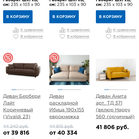
Габарит ШхГхВ,
Габарит ШхГхВ,
Габарит ШхГхВ,
см:
235 х 103 х 90
см:
235 х 103 х 90
см:
235 х 103 х 90
В КОРЗИНУ
В КОРЗИНУ
В КОРЗИНУ
К сравнению
К сравнению
К сравнению
В избранное
В избранное
В избранное
Диван Бербери
Диван
Диван Анита
Лайт
раскладной
арт. ТД 371
Коричневый
Ибица 190х155
(велюр Happy
(Vivaldi 23)
еврокнижка
560 горчичный)
44 240 руб.
44 815 руб.
41 806 руб.
от 39 816
от 40 334